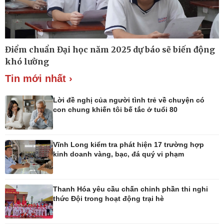
Thế giới
Multimedia
Điểm chuẩn Đại học năm 2025 dự báo sẽ biến động
Quan sát
Ảnh
khó lường
Cuộc sống đó đây
Video
Hồ sơ
E-Magazine
Tin mới nhất ›
Infographic
Lời đề nghị của người tình trẻ về chuyện có
con chung khiến tôi bế tắc ở tuổi 80
Kinh tế
Thị trường
Vĩnh Long kiểm tra phát hiện 17 trường hợp
Bất động sản
Giá vàng
kinh doanh vàng, bạc, đá quý vi phạm
Khởi nghiệp
Tiêu dùng
Tỷ giá
Chứng khoán
Thanh Hóa yêu cầu chấn chỉnh phần thi nghi
Giá cà phê
thức Đội trong hoạt động trại hè