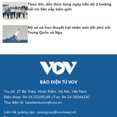
Theo dõi, đốc thúc từng ngày tiến độ 2 trường
nội trú liên cấp biên giới
Công nghệ
Sức khỏe
Sành điệu
Dinh dưỡng - món ngon
Mỹ sẽ có học thuyết hạt nhân mới đối phó với
Tin Công nghệ
Cây thuốc
Trung Quốc và Nga
Trải nghiệm
Sản phụ khoa
Chuyển đổi số
Nhi khoa
Nam khoa
Làm đẹp - giảm cân
Phòng mạch online
Ăn sạch sống khỏe
BÁO ĐIỆN TỬ VOV
Đời sống
Văn hóa
Trụ sở: 37 Bà Triệu, Hoàn Kiếm, Hà Nội, Việt Nam
Điện thoại: 84-24-22105148 | Fax: 84-24-39344230
Nhà đẹp
Sân khấu - Điện ảnh
Thư điện tử: baodientuvov@vov.vn
Tình yêu - Gia đình
Văn học
Blog
Âm nhạc
Liên hệ quảng cáo: quangcao@vovnews.vn
Di sản