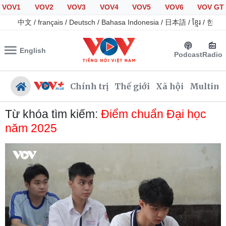
VOV1
VOV2
VOV3
VOV4
VOV5
VOV6
VOV GT
中文
/
français
/
Deutsch
/
Bahasa Indonesia
/
日本語
/
ខ្មែរ
/
한국
English
Podcast
Radio
Chính trị
Thế giới
Xã hội
Multime
Từ khóa tìm kiếm:
Điểm chuẩn Đại học
năm 2025
Chính trị
Xã hội
Đảng
Tin 24h
Tổ chức nhân sự
Giáo dục
Quốc hội
Dự báo thời tiết
Nhận diện sự thật
Dấu ấn VOV
Việc làm
Biển đảo