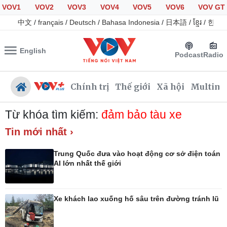
VOV1
VOV2
VOV3
VOV4
VOV5
VOV6
VOV GT
中文
/
français
/
Deutsch
/
Bahasa Indonesia
/
日本語
/
ខ្មែរ
/
한국
English
Podcast
Radio
Chính trị
Thế giới
Xã hội
Multime
Từ khóa tìm kiếm:
đảm bảo tàu xe
Tin mới nhất ›
Chính trị
Xã hội
Trung Quốc đưa vào hoạt động cơ sở điện toán
Đảng
Tin 24h
AI lớn nhất thế giới
Tổ chức nhân sự
Giáo dục
Quốc hội
Dự báo thời tiết
Nhận diện sự thật
Dấu ấn VOV
Xe khách lao xuống hố sâu trên đường tránh lũ
Việc làm
Biển đảo