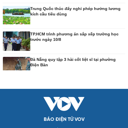
Tư vấn luật
Bóng đá Việt Nam
Thế giới thể thao
Trung Quốc thúc đẩy nghỉ phép hưởng lương
Lịch thi đấu bóng đá
kích cầu tiêu dùng
eSports
Hậu trường
TP.HCM trình phương án sắp xếp trường học
trước ngày 10/8
Ô tô - Xe máy
Doanh nghiệp
Ô tô
Thông tin doanh nghiệp
Đà Nẵng quy tập 3 hài cốt liệt sĩ tại phường
Xe máy
Doanh nghiệp 24h
Điện Bàn
Tư vấn
Doanh nhân
Vì cộng đồng
Công nghệ
Sức khỏe
Sành điệu
Dinh dưỡng - món ngon
Tin Công nghệ
Cây thuốc
Trải nghiệm
Sản phụ khoa
Chuyển đổi số
Nhi khoa
BÁO ĐIỆN TỬ VOV
Nam khoa