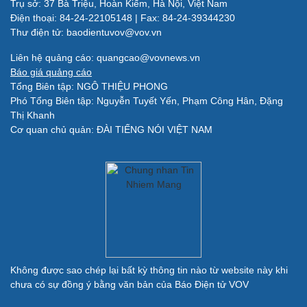
Trụ sở: 37 Bà Triệu, Hoàn Kiếm, Hà Nội, Việt Nam
Làm đẹp - giảm cân
Điện thoại: 84-24-22105148 | Fax: 84-24-39344230
Phòng mạch online
Thư điện tử: baodientuvov@vov.vn
Ăn sạch sống khỏe
Liên hệ quảng cáo: quangcao@vovnews.vn
Báo giá quảng cáo
Đời sống
Văn hóa
Tổng Biên tập: NGÔ THIỆU PHONG
Nhà đẹp
Sân khấu - Điện ảnh
Phó Tổng Biên tập: Nguyễn Tuyết Yến, Phạm Công Hân, Đặng
Tình yêu - Gia đình
Văn học
Thị Khanh
Blog
Âm nhạc
Cơ quan chủ quản: ĐÀI TIẾNG NÓI VIỆT NAM
Di sản
Giải trí
Du lịch
Nghệ sĩ
Tư vấn
Thời trang
Săn Tour
Sao Việt
check-in
Không được sao chép lại bất kỳ thông tin nào từ website này khi
chưa có sự đồng ý bằng văn bản của Báo Điện tử VOV
Quân sự - Quốc phòng
Vũ khí