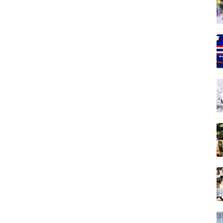
Vì cộng đồng
C
Giải trí
Du lịch
Q
Nghệ sĩ
Tư vấn
V
Thời trang
Săn Tour
Sao Việt
check-in
P