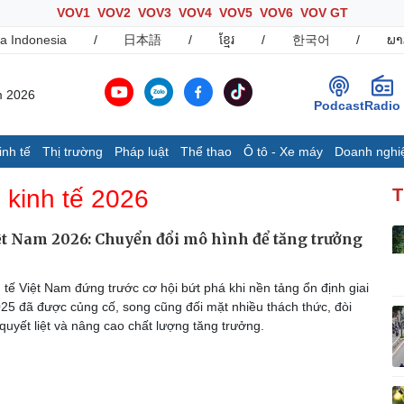
VOV1
VOV2
VOV3
VOV4
VOV5
VOV6
VOV GT
a Indonesia
/
日本語
/
ខ្មែរ
/
한국어
/
ພາ
m 2026
Podcast
Radio
inh tế
Thị trường
Pháp luật
Thể thao
Ô tô - Xe máy
Doanh nghi
Thế giới
Multimedia
K
 kinh tế 2026
T
Quan sát
Ảnh
B
Cuộc sống đó đây
Video
K
ệt Nam 2026: Chuyển đổi mô hình để tăng trưởng
Hồ sơ
E-Magazine
Infographic
tế Việt Nam đứng trước cơ hội bứt phá khi nền tảng ổn định giai
5 đã được củng cố, song cũng đối mặt nhiều thách thức, đòi
quyết liệt và nâng cao chất lượng tăng trưởng.
Ô tô - Xe máy
Doanh nghiệp
C
Ô tô
Thông tin doanh nghiệp
Xe máy
Doanh nghiệp 24h
Tư vấn
Doanh nhân
T