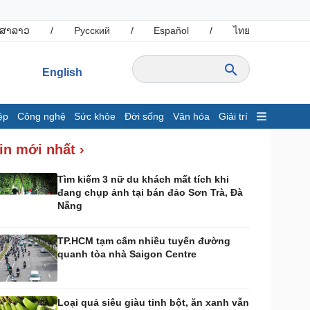
ສາລາວ
/
Русский
/
Español
/
ไทย
English
ệp
Công nghệ
Sức khỏe
Đời sống
Văn hóa
Giải trí
inh tế
Thị trường
in mới nhất ›
ất động sản
Giá vàng
hởi nghiệp
Tiêu dùng
Tìm kiếm 3 nữ du khách mất tích khi
đang chụp ảnh tại bán đảo Sơn Trà, Đà
Tỷ giá
Nẵng
Chứng khoán
Giá cà phê
TP.HCM tạm cấm nhiều tuyến đường
quanh tòa nhà Saigon Centre
ông nghệ
Sức khỏe
Sành điệu
Dinh dưỡng - món ngon
Tin Công nghệ
Cây thuốc
Loại quả siêu giàu tinh bột, ăn xanh vẫn
rải nghiệm
Sản phụ khoa