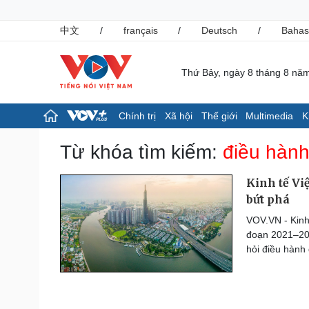
中文
/
français
/
Deutsch
/
Bahas
Thứ Bảy, ngày 8 tháng 8 nă
Chính trị
Xã hội
Thế giới
Multimedia
K
Chính trị
Xã hội
Từ khóa tìm kiếm:
điều hành
Đảng
Tin 24h
Tổ chức nhân sự
Giáo dục
Kinh tế Vi
Quốc hội
Dự báo thời tiết
bứt phá
Nhận diện sự thật
Dấu ấn VOV
VOV.VN - Kinh 
Việc làm
đoạn 2021–202
Biển đảo
hỏi điều hành 
Pháp luật
Thể thao
Vụ án
Pickleball
Tin nóng
Bóng đá quốc tế
Tư vấn luật
Bóng đá Việt Nam