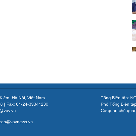
 Kiếm, Hà Nội, Việt Nam
Tổng Biên tập: 
48 | Fax: 84-24-39344230
Phó Tổng Biên tậ
v@vov.vn
Cơ quan chủ quả
gcao@vovnews.vn