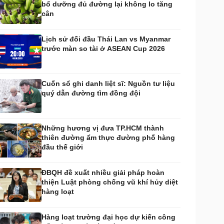
bổ dưỡng đủ đường lại không lo tăng
huyển đổi số
Nhi khoa
cân
Nam khoa
Làm đẹp - giảm cân
Lịch sử đối đầu Thái Lan vs Myanmar
Phòng mạch online
trước màn so tài ở ASEAN Cup 2026
Ăn sạch sống khỏe
uân sự - Quốc phòng
ũ khí
Cuốn sổ ghi danh liệt sĩ: Nguồn tư liệu
Việt Nam
quý dẫn đường tìm đồng đội
hân tích
Những hương vị đưa TP.HCM thành
thiên đường ẩm thực đường phố hàng
đầu thế giới
ĐBQH đề xuất nhiều giải pháp hoàn
thiện Luật phòng chống vũ khí hủy diệt
hàng loạt
Hàng loạt trường đại học dự kiến công