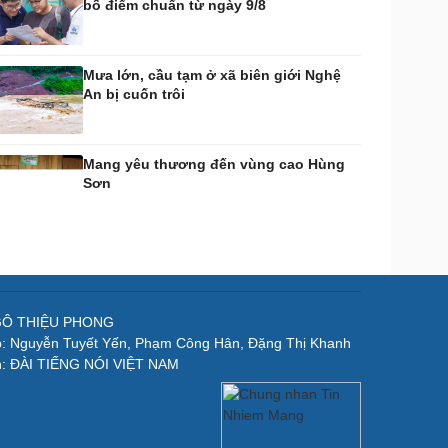
bố điểm chuẩn từ ngày 9/8
Mưa lớn, cầu tạm ở xã biên giới Nghệ
An bị cuốn trôi
Mang yêu thương đến vùng cao Hùng
Sơn
NGÔ THIỆU PHONG
p: Nguyễn Tuyết Yến, Phạm Công Hân, Đặng Thị Khanh
n: ĐÀI TIẾNG NÓI VIỆT NAM