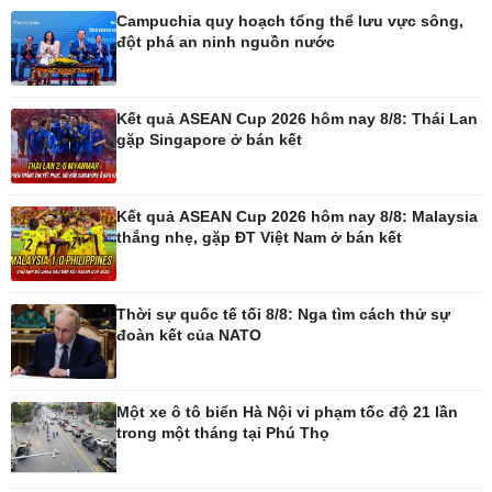
Campuchia quy hoạch tổng thể lưu vực sông,
đột phá an ninh nguồn nước
Pháp luật
Thể thao
Vụ án
Pickleball
Tin nóng
Bóng đá quốc tế
Kết quả ASEAN Cup 2026 hôm nay 8/8: Thái Lan
Tư vấn luật
Bóng đá Việt Nam
gặp Singapore ở bán kết
Thế giới thể thao
Lịch thi đấu bóng đá
eSports
Kết quả ASEAN Cup 2026 hôm nay 8/8: Malaysia
Hậu trường
thắng nhẹ, gặp ĐT Việt Nam ở bán kết
Thời sự quốc tế tối 8/8: Nga tìm cách thử sự
đoàn kết của NATO
Ô tô - Xe máy
Doanh nghiệp
Ô tô
Thông tin doanh nghiệp
Xe máy
Doanh nghiệp 24h
Một xe ô tô biển Hà Nội vi phạm tốc độ 21 lần
Tư vấn
Doanh nhân
trong một tháng tại Phú Thọ
Vì cộng đồng