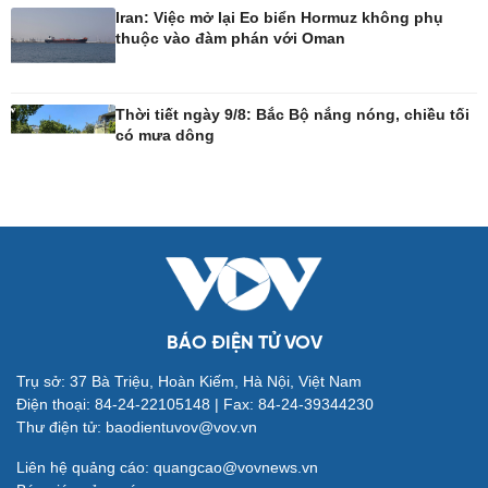
Iran: Việc mở lại Eo biển Hormuz không phụ
thuộc vào đàm phán với Oman
Công nghệ
Sức khỏe
Sành điệu
Dinh dưỡng - món ngon
Thời tiết ngày 9/8: Bắc Bộ nắng nóng, chiều tối
Tin Công nghệ
Cây thuốc
có mưa dông
Trải nghiệm
Sản phụ khoa
Chuyển đổi số
Nhi khoa
Nam khoa
Làm đẹp - giảm cân
Phòng mạch online
Ăn sạch sống khỏe
BÁO ĐIỆN TỬ VOV
Đời sống
Văn hóa
Trụ sở: 37 Bà Triệu, Hoàn Kiếm, Hà Nội, Việt Nam
Điện thoại: 84-24-22105148 | Fax: 84-24-39344230
Nhà đẹp
Sân khấu - Điện ảnh
Thư điện tử: baodientuvov@vov.vn
Tình yêu - Gia đình
Văn học
Blog
Âm nhạc
Liên hệ quảng cáo: quangcao@vovnews.vn
Di sản