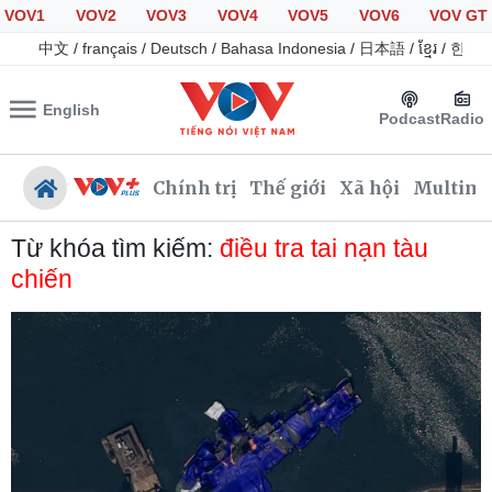
VOV1
VOV2
VOV3
VOV4
VOV5
VOV6
VOV GT
中文
/
français
/
Deutsch
/
Bahasa Indonesia
/
日本語
/
ខ្មែរ
/
한국
English
Podcast
Radio
Chính trị
Thế giới
Xã hội
Multime
Từ khóa tìm kiếm:
điều tra tai nạn tàu
chiến
Chính trị
Xã hội
Đảng
Tin 24h
Tổ chức nhân sự
Giáo dục
Quốc hội
Dự báo thời tiết
Nhận diện sự thật
Dấu ấn VOV
Việc làm
Biển đảo