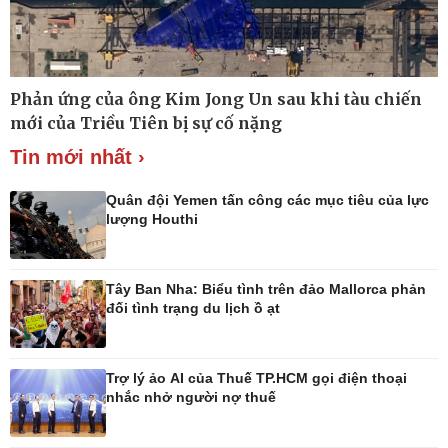
Thế giới
Multimedia
Phản ứng của ông Kim Jong Un sau khi tàu chiến
Quan sát
Ảnh
mới của Triều Tiên bị sự cố nặng
Cuộc sống đó đây
Video
Hồ sơ
E-Magazine
Tin mới nhất ›
Infographic
Quân đội Yemen tấn công các mục tiêu của lực
lượng Houthi
Kinh tế
Thị trường
Tây Ban Nha: Biểu tình trên đảo Mallorca phản
Bất động sản
Giá vàng
đối tình trạng du lịch ồ ạt
Khởi nghiệp
Tiêu dùng
Tỷ giá
Chứng khoán
Trợ lý ảo AI của Thuế TP.HCM gọi điện thoại
Giá cà phê
nhắc nhở người nợ thuế