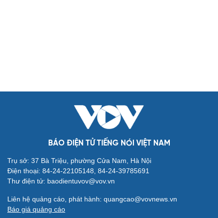
Biển đảo
Thế giới
Multimedia
Quan sát
Video
Cuộc sống đó đây
Ảnh
Hồ sơ
E-Magazine
Infographic
Kinh tế
Thị trường
Bất động sản
Giá vàng
Khởi nghiệp
Tiêu dùng
Tỷ giá
Chứng khoán
Giá cà phê
BÁO ĐIỆN TỬ TIẾNG NÓI VIỆT NAM
Pháp luật
Quân sự - Quốc phòng
Trụ sở: 37 Bà Triệu, phường Cửa Nam, Hà Nội
Vụ án
Vũ khí
Điện thoại: 84-24-22105148, 84-24-39785691
Tin nóng
Việt Nam
Thư điện tử: baodientuvov@vov.vn
Tư vấn luật
Phân tích
Liên hệ quảng cáo, phát hành: quangcao@vovnews.vn
Thể thao
Ô tô - Xe máy
Báo giá quảng cáo
Bóng đá
Ô tô