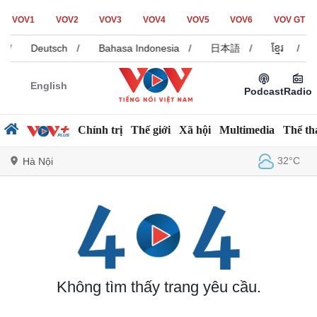
VOV1
VOV2
VOV3
VOV4
VOV5
VOV6
VOV GT
/
Deutsch
/
Bahasa Indonesia
/
日本語
/
ខ្មែរ
/
English
Podcast
Radio
Chính trị
Thế giới
Xã hội
Multimedia
Thể th
32°C
Hà Nội
Chính trị
Xã hội
Đảng
Tin 24h
Tổ chức nhân sự
Dự báo thời tiết
Quốc hội
Giáo dục
Không tìm thấy trang yêu cầu.
Nhận diện sự thật
Dấu ấn VOV
Việc làm