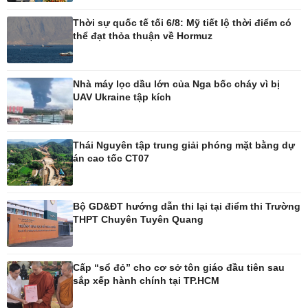
Thời sự quốc tế tối 6/8: Mỹ tiết lộ thời điểm có
Thế giới
Multimedia
thể đạt thỏa thuận về Hormuz
Quan sát
Ảnh
Cuộc sống đó đây
Video
Hồ sơ
E-Magazine
Nhà máy lọc dầu lớn của Nga bốc cháy vì bị
Infographic
UAV Ukraine tập kích
Thái Nguyên tập trung giải phóng mặt bằng dự
Kinh tế
Thị trường
án cao tốc CT07
Bất động sản
Giá vàng
Khởi nghiệp
Tiêu dùng
Tỷ giá
Bộ GD&ĐT hướng dẫn thi lại tại điểm thi Trường
Chứng khoán
THPT Chuyên Tuyên Quang
Giá cà phê
Cấp “sổ đỏ” cho cơ sở tôn giáo đầu tiên sau
Pháp luật
Thể thao
sắp xếp hành chính tại TP.HCM
Vụ án
Pickleball
Tin nóng
Bóng đá quốc tế