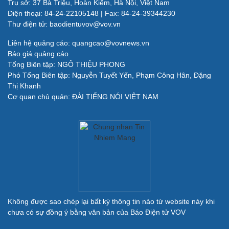
Trụ sở: 37 Bà Triệu, Hoàn Kiếm, Hà Nội, Việt Nam
Làm đẹp - giảm cân
Điện thoại: 84-24-22105148 | Fax: 84-24-39344230
Phòng mạch online
Thư điện tử: baodientuvov@vov.vn
Ăn sạch sống khỏe
Liên hệ quảng cáo: quangcao@vovnews.vn
Báo giá quảng cáo
Tổng Biên tập: NGÔ THIỆU PHONG
Đời sống
Văn hóa
Phó Tổng Biên tập: Nguyễn Tuyết Yến, Phạm Công Hân, Đặng
Nhà đẹp
Sân khấu - Điện ảnh
Thị Khanh
Tình yêu - Gia đình
Văn học
Cơ quan chủ quản: ĐÀI TIẾNG NÓI VIỆT NAM
Blog
Âm nhạc
Di sản
Giải trí
Du lịch
Nghệ sĩ
Tư vấn
Thời trang
Săn Tour
Sao Việt
check-in
Không được sao chép lại bất kỳ thông tin nào từ website này khi
chưa có sự đồng ý bằng văn bản của Báo Điện tử VOV
Quân sự - Quốc phòng