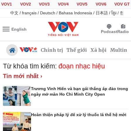
VOV1
VOV2
VOV3
VOV4
VOV5
VOV6
VOV GT
中文
/
français
/
Deutsch
/
Bahasa Indonesia
/
日本語
/
ខ្មែរ
/
한국
English
Podcast
Radio
Chính trị
Thế giới
Xã hội
Multime
Từ khóa tìm kiếm:
đoạn nhạc hiệu
Tin mới nhất ›
Chính trị
Xã hội
Trương Vinh Hiển và bạn gái thắng áp đảo trong
Đảng
Tin 24h
ngày mở màn Ho Chi Minh City Open
Tổ chức nhân sự
Giáo dục
Quốc hội
Dự báo thời tiết
Nhận diện sự thật
Dấu ấn VOV
Hoàn thiện pháp lý để xử lý thuốc lá thế hệ mới
Việc làm
Biển đảo