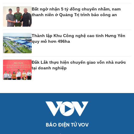
Tư vấn luật
Bóng đá Việt Nam
Bất ngờ nhận 5 tỷ đồng chuyển nhầm, nam
Thế giới thể thao
thanh niên ở Quảng Trị trình báo công an
Lịch thi đấu bóng đá
eSports
Hậu trường
Thành lập Khu Công nghệ cao tỉnh Hưng Yên
quy mô hơn 496ha
Ô tô - Xe máy
Doanh nghiệp
Ô tô
Thông tin doanh nghiệp
Đắk Lắk thực hiện chuyển giao vốn nhà nước
Xe máy
Doanh nghiệp 24h
tại doanh nghiệp
Tư vấn
Doanh nhân
Vì cộng đồng
Công nghệ
Sức khỏe
Sành điệu
Dinh dưỡng - món ngon
Tin Công nghệ
Cây thuốc
Trải nghiệm
Sản phụ khoa
BÁO ĐIỆN TỬ VOV
Chuyển đổi số
Nhi khoa
Nam khoa