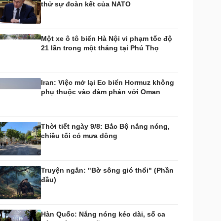
thử sự đoàn kết của NATO
huyển đổi số
Nhi khoa
Nam khoa
Làm đẹp - giảm cân
Một xe ô tô biển Hà Nội vi phạm tốc độ
Phòng mạch online
21 lần trong một tháng tại Phú Thọ
Ăn sạch sống khỏe
uân sự - Quốc phòng
ũ khí
Iran: Việc mở lại Eo biển Hormuz không
Việt Nam
phụ thuộc vào đàm phán với Oman
hân tích
Thời tiết ngày 9/8: Bắc Bộ nắng nóng,
chiều tối có mưa dông
Truyện ngắn: "Bờ sông gió thổi" (Phần
đầu)
Hàn Quốc: Nắng nóng kéo dài, số ca