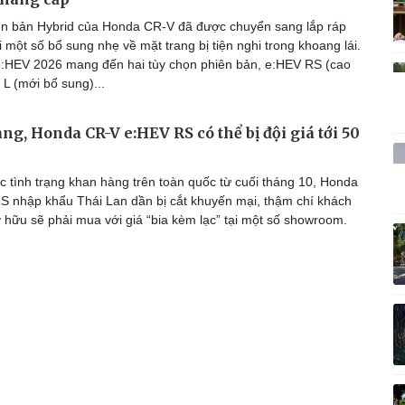
Vì cộng đồng
C
n bản Hybrid của Honda CR-V đã được chuyển sang lắp ráp
 một số bổ sung nhẹ về mặt trang bị tiện nghi trong khoang lái.
:HEV 2026 mang đến hai tùy chọn phiên bản, e:HEV RS (cao
L (mới bổ sung)...
Giải trí
Du lịch
Q
ng, Honda CR-V e:HEV RS có thể bị đội giá tới 50
Nghệ sĩ
Tư vấn
V
Thời trang
Săn Tour
 tình trạng khan hàng trên toàn quốc từ cuối tháng 10, Honda
Sao Việt
check-in
P
 nhập khẩu Thái Lan dần bị cắt khuyến mại, thậm chí khách
hữu sẽ phải mua với giá “bia kèm lạc” tại một số showroom.