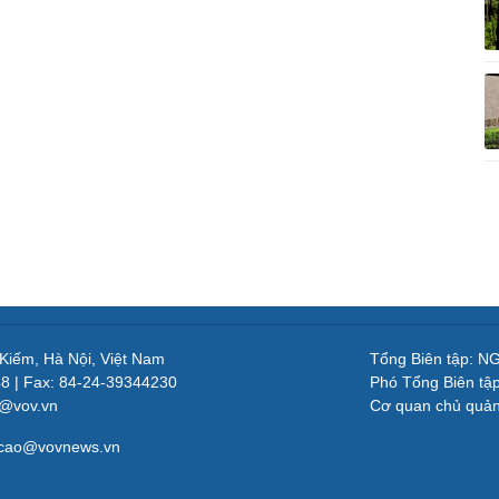
 Kiếm, Hà Nội, Việt Nam
Tổng Biên tập: 
48 | Fax: 84-24-39344230
Phó Tổng Biên tậ
v@vov.vn
Cơ quan chủ quả
gcao@vovnews.vn