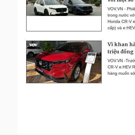
Thế giới thể thao
VOV.VN - Phiê
Lịch thi đấu bóng đá
trong nước với
eSports
Honda CR-V e
Hậu trường
cấp) và e:HEV 
Đời sống
Văn hóa
Vì khan hà
Nhà đẹp
Sân khấu - Điện ảnh
triệu đồng
Tình yêu - Gia đình
Văn học
VOV.VN -Trước
Blog
Âm nhạc
CR-V e:HEV RS
Di sản
hàng muốn sở 