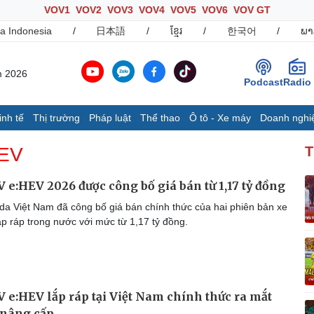
VOV1
VOV2
VOV3
VOV4
VOV5
VOV6
VOV GT
a Indonesia
/
日本語
/
ខ្មែរ
/
한국어
/
ພາ
m 2026
Podcast
Radio
inh tế
Thị trường
Pháp luật
Thể thao
Ô tô - Xe máy
Doanh nghi
Thế giới
Multimedia
K
HEV
T
Quan sát
Ảnh
B
Cuộc sống đó đây
Video
K
 e:HEV 2026 được công bố giá bán từ 1,17 tỷ đồng
Hồ sơ
E-Magazine
a Việt Nam đã công bố giá bán chính thức của hai phiên bản xe
Infographic
p ráp trong nước với mức từ 1,17 tỷ đồng.
Ô tô - Xe máy
Doanh nghiệp
C
Ô tô
Thông tin doanh nghiệp
 e:HEV lắp ráp tại Việt Nam chính thức ra mắt
Xe máy
Doanh nghiệp 24h
Tư vấn
Doanh nhân
T
 nâng cấp