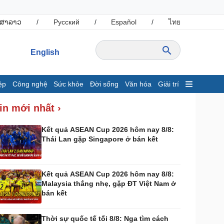
ສາລາວ
/
Русский
/
Español
/
ไทย
English
ệp
Công nghệ
Sức khỏe
Đời sống
Văn hóa
Giải trí
inh tế
Thị trường
in mới nhất ›
ất động sản
Giá vàng
hởi nghiệp
Tiêu dùng
Kết quả ASEAN Cup 2026 hôm nay 8/8:
Thái Lan gặp Singapore ở bán kết
Tỷ giá
Chứng khoán
Giá cà phê
Kết quả ASEAN Cup 2026 hôm nay 8/8:
Malaysia thắng nhẹ, gặp ĐT Việt Nam ở
ông nghệ
Sức khỏe
bán kết
Sành điệu
Dinh dưỡng - món ngon
Tin Công nghệ
Cây thuốc
Thời sự quốc tế tối 8/8: Nga tìm cách
rải nghiệm
Sản phụ khoa