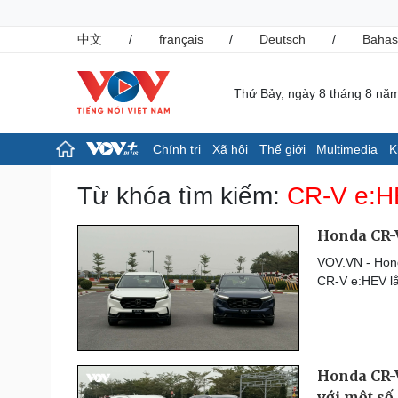
中文
/
français
/
Deutsch
/
Bahas
Thứ Bảy, ngày 8 tháng 8 nă
Chính trị
Xã hội
Thế giới
Multimedia
K
Chính trị
Xã hội
Từ khóa tìm kiếm:
CR-V e:
Đảng
Tin 24h
Tổ chức nhân sự
Giáo dục
Honda CR-V
Quốc hội
Dự báo thời tiết
VOV.VN - Hond
Nhận diện sự thật
Dấu ấn VOV
CR-V e:HEV lắ
Việc làm
Biển đảo
Pháp luật
Thể thao
Vụ án
Pickleball
Honda CR-V
Tin nóng
Bóng đá quốc tế
Tư vấn luật
Bóng đá Việt Nam
với một số