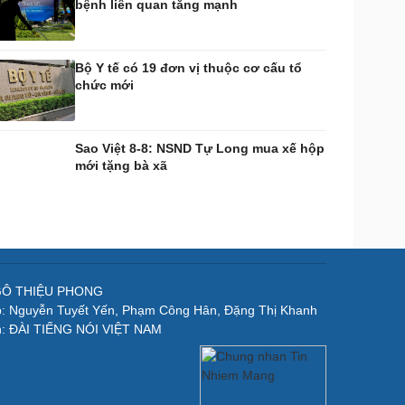
bệnh liên quan tăng mạnh
Bộ Y tế có 19 đơn vị thuộc cơ cấu tổ
chức mới
Sao Việt 8-8: NSND Tự Long mua xế hộp
mới tặng bà xã
NGÔ THIỆU PHONG
p: Nguyễn Tuyết Yến, Phạm Công Hân, Đặng Thị Khanh
n: ĐÀI TIẾNG NÓI VIỆT NAM