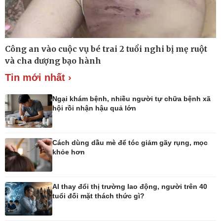
Thế giới
Multimedia
Công an vào cuộc vụ bé trai 2 tuổi nghi bị mẹ ruột
Quan sát
Ảnh
và cha dượng bạo hành
Cuộc sống đó đây
Video
Hồ sơ
E-Magazine
Tin mới nhất ›
Infographic
Ngại khám bệnh, nhiều người tự chữa bệnh xã
hội rồi nhận hậu quả lớn
Kinh tế
Thị trường
Cách dùng dầu mè để tóc giảm gãy rụng, mọc
Bất động sản
Giá vàng
khỏe hơn
Khởi nghiệp
Tiêu dùng
Tỷ giá
Chứng khoán
AI thay đổi thị trường lao động, người trên 40
Giá cà phê
tuổi đối mặt thách thức gì?