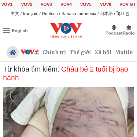
VOV1
VOV2
VOV3
VOV4
VOV5
VOV6
VOV GT
中文
/
français
/
Deutsch
/
Bahasa Indonesia
/
日本語
/
ខ្មែរ
/
한국
English
Podcast
Radio
Chính trị
Thế giới
Xã hội
Multime
Từ khóa tìm kiếm:
Cháu bé 2 tuổi bị bạo
hành
Chính trị
Xã hội
Đảng
Tin 24h
Tổ chức nhân sự
Giáo dục
Quốc hội
Dự báo thời tiết
Nhận diện sự thật
Dấu ấn VOV
Việc làm
Biển đảo