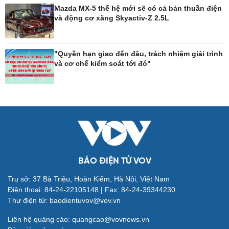
Mazda MX-5 thế hệ mới sẽ có cả bản thuần điện
và động cơ xăng Skyactiv-Z 2.5L
Công nghệ
Sức khỏe
Sành điệu
Dinh dưỡng - món ngon
"Quyền hạn giao đến đâu, trách nhiệm giải trình
Tin Công nghệ
Cây thuốc
và cơ chế kiểm soát tới đó"
Trải nghiệm
Sản phụ khoa
Chuyển đổi số
Nhi khoa
Nam khoa
Làm đẹp - giảm cân
Phòng mạch online
Ăn sạch sống khỏe
BÁO ĐIỆN TỬ VOV
Đời sống
Văn hóa
Trụ sở: 37 Bà Triệu, Hoàn Kiếm, Hà Nội, Việt Nam
Điện thoại: 84-24-22105148 | Fax: 84-24-39344230
Nhà đẹp
Sân khấu - Điện ảnh
Thư điện tử: baodientuvov@vov.vn
Tình yêu - Gia đình
Văn học
Blog
Âm nhạc
Liên hệ quảng cáo: quangcao@vovnews.vn
Di sản