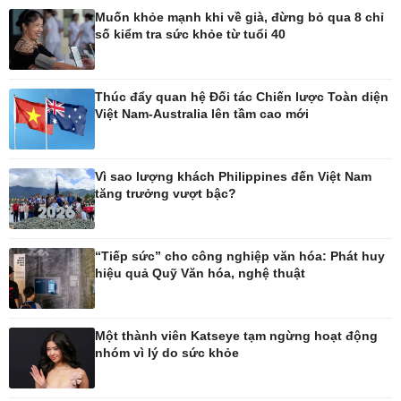
Muốn khỏe mạnh khi về già, đừng bỏ qua 8 chỉ
số kiểm tra sức khỏe từ tuổi 40
Pháp luật
Thể thao
Vụ án
Pickleball
Tin nóng
Bóng đá quốc tế
Thúc đẩy quan hệ Đối tác Chiến lược Toàn diện
Tư vấn luật
Bóng đá Việt Nam
Việt Nam-Australia lên tầm cao mới
Thế giới thể thao
Lịch thi đấu bóng đá
eSports
Vì sao lượng khách Philippines đến Việt Nam
Hậu trường
tăng trưởng vượt bậc?
“Tiếp sức” cho công nghiệp văn hóa: Phát huy
hiệu quả Quỹ Văn hóa, nghệ thuật
Ô tô - Xe máy
Doanh nghiệp
Ô tô
Thông tin doanh nghiệp
Xe máy
Doanh nghiệp 24h
Một thành viên Katseye tạm ngừng hoạt động
Tư vấn
Doanh nhân
nhóm vì lý do sức khỏe
Vì cộng đồng