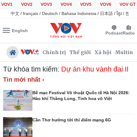
VOV1
VOV2
VOV3
VOV4
VOV5
VOV6
VOV GT
中文
/
français
/
Deutsch
/
Bahasa Indonesia
/
日本語
/
ខ្មែរ
/
한국
English
Podcast
Radio
Chính trị
Thế giới
Xã hội
Multime
Từ khóa tìm kiếm:
Dự án khu vành đai II
Tin mới nhất ›
Chính trị
Xã hội
Bế mạc Festival Võ thuật Quốc tế Hà Nội 2026:
Đảng
Tin 24h
Hào khí Thăng Long, Tinh hoa võ Việt
Tổ chức nhân sự
Giáo dục
Quốc hội
Dự báo thời tiết
Nhận diện sự thật
Dấu ấn VOV
Cần Thơ hướng tới thí điểm mạng 6G
Việc làm
Biển đảo