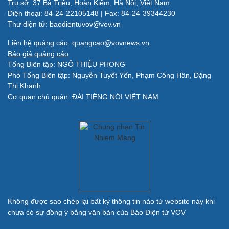
Trụ sở: 37 Bà Triệu, Hoàn Kiếm, Hà Nội, Việt Nam
Làm đẹp - giảm cân
Điện thoại: 84-24-22105148 | Fax: 84-24-39344230
Phòng mạch online
Thư điện tử: baodientuvov@vov.vn
Ăn sạch sống khỏe
Liên hệ quảng cáo: quangcao@vovnews.vn
Báo giá quảng cáo
Đời sống
Văn hóa
Tổng Biên tập: NGÔ THIỆU PHONG
Nhà đẹp
Sân khấu - Điện ảnh
Phó Tổng Biên tập: Nguyễn Tuyết Yến, Phạm Công Hân, Đặng
Tình yêu - Gia đình
Văn học
Thị Khanh
Blog
Âm nhạc
Cơ quan chủ quản: ĐÀI TIẾNG NÓI VIỆT NAM
Di sản
Giải trí
Du lịch
Nghệ sĩ
Tư vấn
Thời trang
Săn Tour
Sao Việt
check-in
Không được sao chép lại bất kỳ thông tin nào từ website này khi
chưa có sự đồng ý bằng văn bản của Báo Điện tử VOV
Quân sự - Quốc phòng
Vũ khí