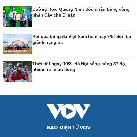
Tư vấn luật
Bóng đá Việt Nam
Thế giới thể thao
Đường Hoa, Quảng Ninh đón nhận Bằng công
Lịch thi đấu bóng đá
nhận Cây chè Di sản
eSports
Hậu trường
Kết quả bóng đá Việt Nam hôm nay 9/8: Sơn La
giành hạng ba
Ô tô - Xe máy
Doanh nghiệp
Ô tô
Thông tin doanh nghiệp
Thời tiết ngày 10/8: Hà Nội nắng nóng 37 độ,
Xe máy
Doanh nghiệp 24h
nhiều nơi mưa dông
Tư vấn
Doanh nhân
Vì cộng đồng
Công nghệ
Sức khỏe
Sành điệu
Dinh dưỡng - món ngon
Tin Công nghệ
Cây thuốc
Trải nghiệm
Sản phụ khoa
Chuyển đổi số
Nhi khoa
BÁO ĐIỆN TỬ VOV
Nam khoa