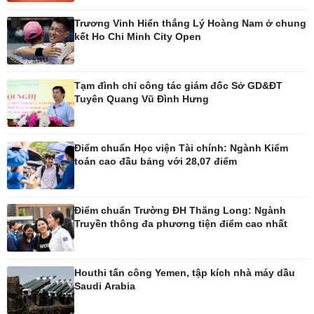
Trương Vinh Hiển thắng Lý Hoàng Nam ở chung
Thế giới
Multimedia
kết Ho Chi Minh City Open
Quan sát
Ảnh
Cuộc sống đó đây
Video
Hồ sơ
E-Magazine
Tạm đình chỉ công tác giám đốc Sở GD&ĐT
Infographic
Tuyên Quang Vũ Đình Hưng
Kinh tế
Thị trường
Điểm chuẩn Học viện Tài chính: Ngành Kiểm
toán cao đầu bảng với 28,07 điểm
Bất động sản
Giá vàng
Khởi nghiệp
Tiêu dùng
Tỷ giá
Chứng khoán
Điểm chuẩn Trường ĐH Thăng Long: Ngành
Giá cà phê
Truyền thông đa phương tiện điểm cao nhất
Pháp luật
Thể thao
Houthi tấn công Yemen, tập kích nhà máy dầu
Saudi Arabia
Vụ án
Pickleball
Tin nóng
Bóng đá quốc tế