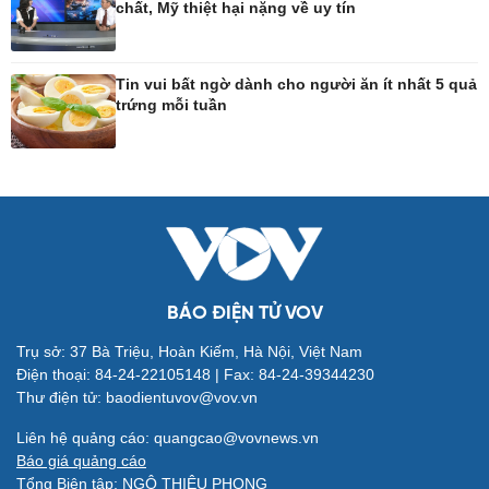
chất, Mỹ thiệt hại nặng về uy tín
Công nghệ
Sức khỏe
Sành điệu
Dinh dưỡng - món ngon
Tin vui bất ngờ dành cho người ăn ít nhất 5 quả
trứng mỗi tuần
Tin Công nghệ
Cây thuốc
Trải nghiệm
Sản phụ khoa
Chuyển đổi số
Nhi khoa
Nam khoa
Làm đẹp - giảm cân
Phòng mạch online
Ăn sạch sống khỏe
BÁO ĐIỆN TỬ VOV
Trụ sở: 37 Bà Triệu, Hoàn Kiếm, Hà Nội, Việt Nam
Đời sống
Văn hóa
Điện thoại: 84-24-22105148 | Fax: 84-24-39344230
Nhà đẹp
Sân khấu - Điện ảnh
Thư điện tử: baodientuvov@vov.vn
Tình yêu - Gia đình
Văn học
Blog
Âm nhạc
Liên hệ quảng cáo: quangcao@vovnews.vn
Di sản
Báo giá quảng cáo
Tổng Biên tập: NGÔ THIỆU PHONG