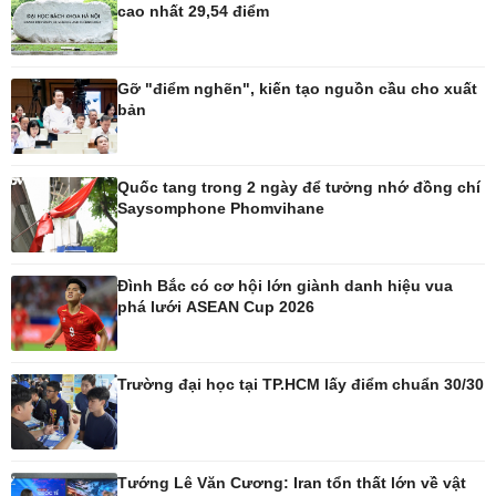
cao nhất 29,54 điểm
Pháp luật
Thể thao
Vụ án
Pickleball
Gỡ "điểm nghẽn", kiến tạo nguồn cầu cho xuất
Tin nóng
Bóng đá quốc tế
bản
Tư vấn luật
Bóng đá Việt Nam
Thế giới thể thao
Lịch thi đấu bóng đá
Quốc tang trong 2 ngày để tưởng nhớ đồng chí
eSports
Saysomphone Phomvihane
Hậu trường
Đình Bắc có cơ hội lớn giành danh hiệu vua
phá lưới ASEAN Cup 2026
Ô tô - Xe máy
Doanh nghiệp
Ô tô
Thông tin doanh nghiệp
Trường đại học tại TP.HCM lấy điểm chuẩn 30/30
Xe máy
Doanh nghiệp 24h
Tư vấn
Doanh nhân
Vì cộng đồng
Tướng Lê Văn Cương: Iran tổn thất lớn về vật