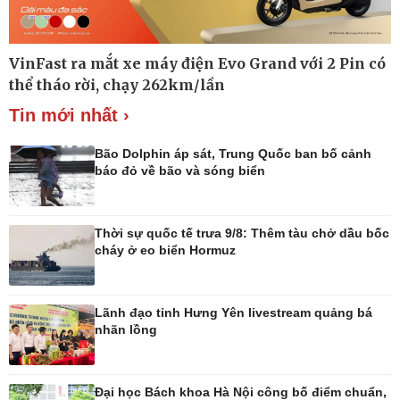
VinFast ra mắt xe máy điện Evo Grand với 2 Pin có
Thế giới
Multimedia
thể tháo rời, chạy 262km/lần
Quan sát
Ảnh
Tin mới nhất ›
Cuộc sống đó đây
Video
Hồ sơ
E-Magazine
Infographic
Bão Dolphin áp sát, Trung Quốc ban bố cảnh
báo đỏ về bão và sóng biển
Thời sự quốc tế trưa 9/8: Thêm tàu chở dầu bốc
Kinh tế
Thị trường
cháy ở eo biển Hormuz
Bất động sản
Giá vàng
Khởi nghiệp
Tiêu dùng
Tỷ giá
Lãnh đạo tỉnh Hưng Yên livestream quảng bá
Chứng khoán
nhãn lồng
Giá cà phê
Đại học Bách khoa Hà Nội công bố điểm chuẩn,