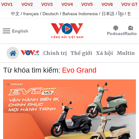
VOV1
VOV2
VOV3
VOV4
VOV5
VOV6
VOV GT
中文
/
français
/
Deutsch
/
Bahasa Indonesia
/
日本語
/
ខ្មែរ
/
한국
English
Podcast
Radio
Chính trị
Thế giới
Xã hội
Multime
Từ khóa tìm kiếm:
Evo Grand
Chính trị
Xã hội
Đảng
Tin 24h
Tổ chức nhân sự
Giáo dục
Quốc hội
Dự báo thời tiết
Nhận diện sự thật
Dấu ấn VOV
Việc làm
Biển đảo