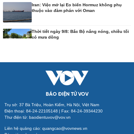
Iran: Việc mở lại Eo biển Hormuz không phụ
thuộc vào đàm phán với Oman
Công nghệ
Sức khỏe
Sành điệu
Dinh dưỡng - món ngon
Thời tiết ngày 9/8: Bắc Bộ nắng nóng, chiều tối
Tin Công nghệ
Cây thuốc
có mưa dông
Trải nghiệm
Sản phụ khoa
Chuyển đổi số
Nhi khoa
Nam khoa
Làm đẹp - giảm cân
Phòng mạch online
Ăn sạch sống khỏe
BÁO ĐIỆN TỬ VOV
Đời sống
Văn hóa
Trụ sở: 37 Bà Triệu, Hoàn Kiếm, Hà Nội, Việt Nam
Điện thoại: 84-24-22105148 | Fax: 84-24-39344230
Nhà đẹp
Sân khấu - Điện ảnh
Thư điện tử: baodientuvov@vov.vn
Tình yêu - Gia đình
Văn học
Blog
Âm nhạc
Liên hệ quảng cáo: quangcao@vovnews.vn
Di sản