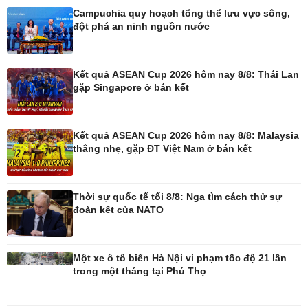
Campuchia quy hoạch tổng thể lưu vực sông,
đột phá an ninh nguồn nước
Pháp luật
Thể thao
Vụ án
Pickleball
Tin nóng
Bóng đá quốc tế
Kết quả ASEAN Cup 2026 hôm nay 8/8: Thái Lan
Tư vấn luật
Bóng đá Việt Nam
gặp Singapore ở bán kết
Thế giới thể thao
Lịch thi đấu bóng đá
eSports
Kết quả ASEAN Cup 2026 hôm nay 8/8: Malaysia
Hậu trường
thắng nhẹ, gặp ĐT Việt Nam ở bán kết
Thời sự quốc tế tối 8/8: Nga tìm cách thử sự
đoàn kết của NATO
Ô tô - Xe máy
Doanh nghiệp
Ô tô
Thông tin doanh nghiệp
Xe máy
Doanh nghiệp 24h
Một xe ô tô biển Hà Nội vi phạm tốc độ 21 lần
Tư vấn
Doanh nhân
trong một tháng tại Phú Thọ
Vì cộng đồng