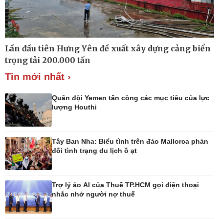
Thế giới
Multimedia
Lần đầu tiên Hưng Yên đề xuất xây dựng cảng biển
Quan sát
Ảnh
trọng tải 200.000 tấn
Cuộc sống đó đây
Video
Hồ sơ
E-Magazine
Tin mới nhất ›
Infographic
Quân đội Yemen tấn công các mục tiêu của lực
lượng Houthi
Kinh tế
Thị trường
Tây Ban Nha: Biểu tình trên đảo Mallorca phản
Bất động sản
Giá vàng
đối tình trạng du lịch ồ ạt
Khởi nghiệp
Tiêu dùng
Tỷ giá
Chứng khoán
Trợ lý ảo AI của Thuế TP.HCM gọi điện thoại
Giá cà phê
nhắc nhở người nợ thuế