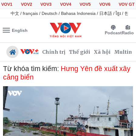
VOV1
VOV2
VOV3
VOV4
VOV5
VOV6
VOV GT
中文
/
français
/
Deutsch
/
Bahasa Indonesia
/
日本語
/
ខ្មែរ
/
한국
English
Podcast
Radio
Chính trị
Thế giới
Xã hội
Multime
Từ khóa tìm kiếm:
Hưng Yên đề xuất xây
cảng biển
Chính trị
Xã hội
Đảng
Tin 24h
Tổ chức nhân sự
Giáo dục
Quốc hội
Dự báo thời tiết
Nhận diện sự thật
Dấu ấn VOV
Việc làm
Biển đảo