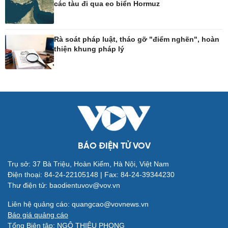
các tàu đi qua eo biển Hormuz
Công nghệ
Sức khỏe
Rà soát pháp luật, tháo gỡ "điểm nghẽn", hoàn
Sành điệu
Dinh dưỡng - món ngon
thiện khung pháp lý
Tin Công nghệ
Cây thuốc
Trải nghiệm
Sản phụ khoa
Chuyển đổi số
Nhi khoa
Nam khoa
Làm đẹp - giảm cân
Phòng mạch online
Ăn sạch sống khỏe
BÁO ĐIỆN TỬ VOV
Trụ sở: 37 Bà Triệu, Hoàn Kiếm, Hà Nội, Việt Nam
Đời sống
Văn hóa
Điện thoại: 84-24-22105148 | Fax: 84-24-39344230
Nhà đẹp
Sân khấu - Điện ảnh
Thư điện tử: baodientuvov@vov.vn
Blog
Văn học
Liên hệ quảng cáo: quangcao@vovnews.vn
Tình yêu - Gia đình
Âm nhạc
Báo giá quảng cáo
Di sản
Tổng Biên tập: NGÔ THIỆU PHONG