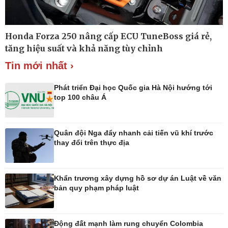
Honda Forza 250 nâng cấp ECU TuneBoss giá rẻ,
Thế giới
Multimedia
tăng hiệu suất và khả năng tùy chỉnh
Quan sát
Ảnh
Cuộc sống đó đây
Video
Tin mới nhất ›
Hồ sơ
E-Magazine
Infographic
Phát triển Đại học Quốc gia Hà Nội hướng tới
top 100 châu Á
Quân đội Nga đẩy nhanh cải tiến vũ khí trước
Kinh tế
Thị trường
thay đổi trên thực địa
Bất động sản
Tiêu dùng
Khởi nghiệp
Giá vàng
Tỷ giá
Khẩn trương xây dựng hồ sơ dự án Luật về văn
Chứng khoán
bản quy phạm pháp luật
Xổ số 3 miền
Giá cà phê
Động đất mạnh làm rung chuyển Colombia