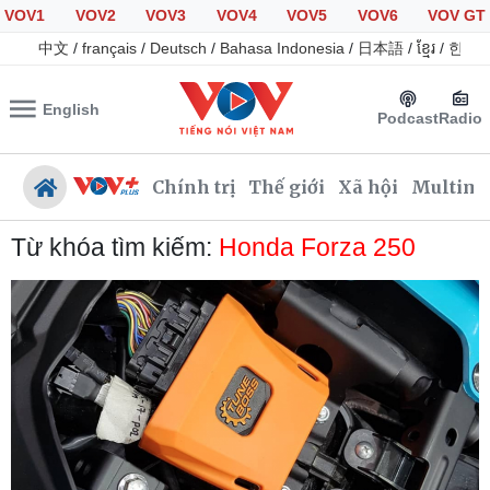
VOV1
VOV2
VOV3
VOV4
VOV5
VOV6
VOV GT
中文
/
français
/
Deutsch
/
Bahasa Indonesia
/
日本語
/
ខ្មែរ
/
한국
English
Podcast
Radio
Chính trị
Thế giới
Xã hội
Multime
Từ khóa tìm kiếm:
Honda Forza 250
Chính trị
Xã hội
Đảng
Tin 24h
Tổ chức nhân sự
Dự báo thời tiết
Quốc hội
Giáo dục
Nhận diện sự thật
Dấu ấn VOV
Việc làm
Biển đảo