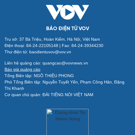
Nghệ sĩ
Tư vấn
Thời trang
Săn Tour
Sao Việt
check-in
BÁO ĐIỆN TỬ VOV
Trụ sở: 37 Bà Triệu, Hoàn Kiếm, Hà Nội, Việt Nam
Điện thoại: 84-24-22105148 | Fax: 84-24-39344230
Thư điện tử: baodientuvov@vov.vn
Liên hệ quảng cáo: quangcao@vovnews.vn
Báo giá quảng cáo
Tổng Biên tập: NGÔ THIỆU PHONG
Phó Tổng Biên tập: Nguyễn Tuyết Yến, Phạm Công Hân, Đặng
Thị Khanh
Cơ quan chủ quản: ĐÀI TIẾNG NÓI VIỆT NAM
Quân sự - Quốc phòng
Vũ khí
Việt Nam
Phân tích