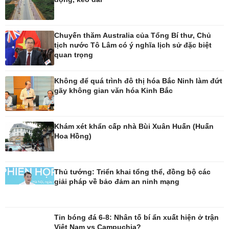
Công nghệ
Sức khỏe
Chuyến thăm Australia của Tổng Bí thư, Chủ
Sành điệu
Dinh dưỡng - món ngon
tịch nước Tô Lâm có ý nghĩa lịch sử đặc biệt
Tin Công nghệ
Cây thuốc
quan trọng
Trải nghiệm
Sản phụ khoa
Chuyển đổi số
Nhi khoa
Nam khoa
Không để quá trình đô thị hóa Bắc Ninh làm đứt
Làm đẹp - giảm cân
gãy không gian văn hóa Kinh Bắc
Phòng mạch online
Ăn sạch sống khỏe
Khám xét khẩn cấp nhà Bùi Xuân Huấn (Huấn
Hoa Hồng)
Thủ tướng: Triển khai tổng thể, đồng bộ các
giải pháp về bảo đảm an ninh mạng
Tin bóng đá 6-8: Nhân tố bí ẩn xuất hiện ở trận
Việt Nam vs Campuchia?