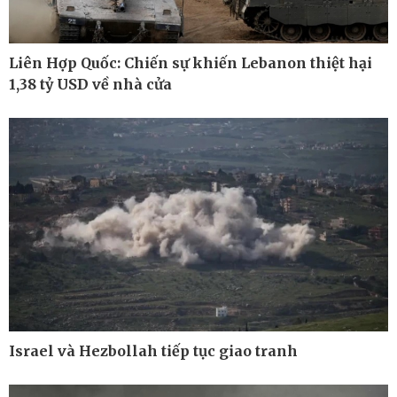
Liên Hợp Quốc: Chiến sự khiến Lebanon thiệt hại
1,38 tỷ USD về nhà cửa
Thế giới
Multimedia
Quan sát
Ảnh
Cuộc sống đó đây
Video
Hồ sơ
E-Magazine
Infographic
Israel và Hezbollah tiếp tục giao tranh