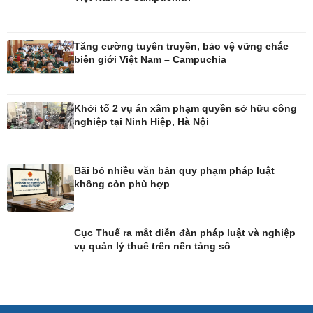
Đời sống
Văn hóa
Tăng cường tuyên truyền, bảo vệ vững chắc
Nhà đẹp
Sân khấu - Điện ảnh
biên giới Việt Nam – Campuchia
Tình yêu - Gia đình
Văn học
Blog
Âm nhạc
Di sản
Khởi tố 2 vụ án xâm phạm quyền sở hữu công
nghiệp tại Ninh Hiệp, Hà Nội
Bãi bỏ nhiều văn bản quy phạm pháp luật
không còn phù hợp
Cục Thuế ra mắt diễn đàn pháp luật và nghiệp
vụ quản lý thuế trên nền tảng số
Giải trí
Du lịch