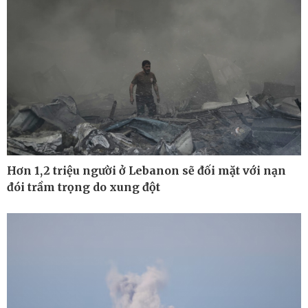
Kinh tế
Thị trường
Bất động sản
Giá vàng
Khởi nghiệp
Tiêu dùng
Hơn 1,2 triệu người ở Lebanon sẽ đối mặt với nạn
Tỷ giá
đói trầm trọng do xung đột
Chứng khoán
Giá cà phê