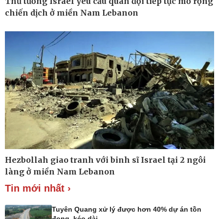
Thủ tướng Israel yêu cầu quân đội tiếp tục mở rộng
chiến dịch ở miền Nam Lebanon
Ô tô - Xe máy
Doanh nghiệp
Ô tô
Thông tin doanh nghiệp
Xe máy
Doanh nghiệp 24h
Tư vấn
Doanh nhân
Vì cộng đồng
Hezbollah giao tranh với binh sĩ Israel tại 2 ngôi
làng ở miền Nam Lebanon
Tin mới nhất ›
Tuyên Quang xử lý được hơn 40% dự án tồn
đọng, kéo dài