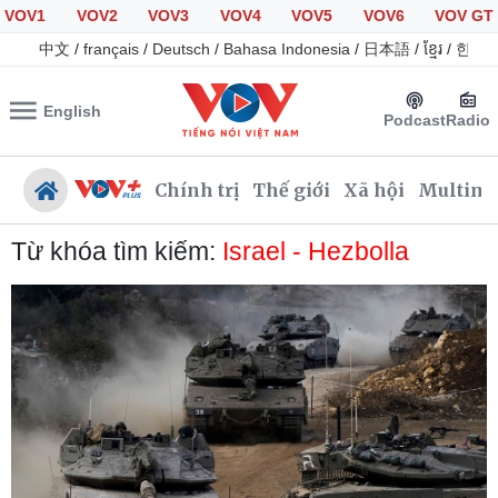
VOV1
VOV2
VOV3
VOV4
VOV5
VOV6
VOV GT
中文
/
français
/
Deutsch
/
Bahasa Indonesia
/
日本語
/
ខ្មែរ
/
한국
English
Podcast
Radio
Chính trị
Thế giới
Xã hội
Multime
Từ khóa tìm kiếm:
Israel - Hezbolla
Chính trị
Xã hội
Đảng
Tin 24h
Tổ chức nhân sự
Giáo dục
Quốc hội
Dự báo thời tiết
Nhận diện sự thật
Dấu ấn VOV
Việc làm
Biển đảo