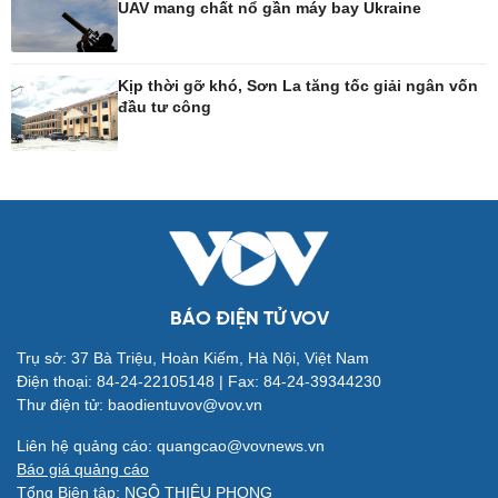
UAV mang chất nổ gần máy bay Ukraine
Công nghệ
Sức khỏe
Sành điệu
Dinh dưỡng - món ngon
Kịp thời gỡ khó, Sơn La tăng tốc giải ngân vốn
đầu tư công
Tin Công nghệ
Cây thuốc
Trải nghiệm
Sản phụ khoa
Chuyển đổi số
Nhi khoa
Nam khoa
Làm đẹp - giảm cân
Phòng mạch online
Ăn sạch sống khỏe
BÁO ĐIỆN TỬ VOV
Trụ sở: 37 Bà Triệu, Hoàn Kiếm, Hà Nội, Việt Nam
Đời sống
Văn hóa
Điện thoại: 84-24-22105148 | Fax: 84-24-39344230
Nhà đẹp
Sân khấu - Điện ảnh
Thư điện tử: baodientuvov@vov.vn
Tình yêu - Gia đình
Văn học
Blog
Âm nhạc
Liên hệ quảng cáo: quangcao@vovnews.vn
Di sản
Báo giá quảng cáo
Tổng Biên tập: NGÔ THIỆU PHONG