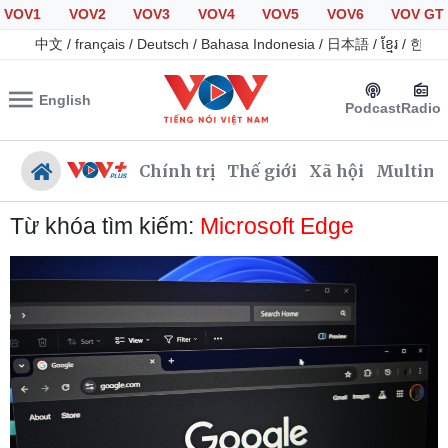
VOV1
VOV2
VOV3
VOV4
VOV5
VOV6
VOV GT
中文
/
français
/
Deutsch
/
Bahasa Indonesia
/
日本語
/
ខ្មែរ
/
한국
English
Podcast
Radio
Chính trị
Thế giới
Xã hội
Multime
Từ khóa tìm kiếm:
Microsoft Edge
Chính trị
Xã hội
Đảng
Tin 24h
Tổ chức nhân sự
Giáo dục
Quốc hội
Dự báo thời tiết
Nhận diện sự thật
Dấu ấn VOV
Việc làm
Biển đảo