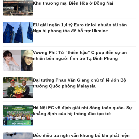
Khu thương mại Biên Hòa ở Đồng Nai
Pháp luật
Thể thao
Vụ án
Pickleball
EU giải ngân 1,4 tỷ Euro từ lợi nhuận tài sản
Tin nóng
Bóng đá quốc tế
Nga bị phong tỏa để hỗ trợ Ukraine
Tư vấn luật
Bóng đá Việt Nam
Thế giới thể thao
Lịch thi đấu bóng đá
Vương Phi: Từ "thiên hậu" C-pop đến sự an
eSports
nhiên bên người tình trẻ Tạ Đình Phong
Hậu trường
Đại tướng Phan Văn Giang chủ trì lễ đón Bộ
trưởng Quốc phòng Malaysia
Ô tô - Xe máy
Doanh nghiệp
Ô tô
Thông tin doanh nghiệp
Hà Nội FC vô địch giải nhi đồng toàn quốc: Sự
Xe máy
Doanh nghiệp 24h
khẳng định của hệ thống đào tạo trẻ
Tư vấn
Doanh nhân
Vì cộng đồng
Đức điều tra nghi vấn khủng bố khi phát hiện