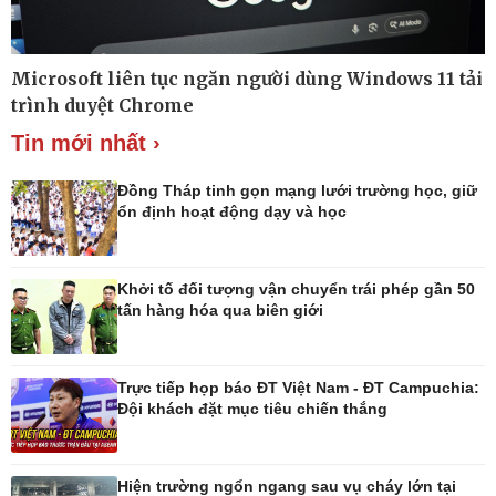
Microsoft liên tục ngăn người dùng Windows 11 tải
Thế giới
Multimedia
trình duyệt Chrome
Quan sát
Ảnh
Tin mới nhất ›
Cuộc sống đó đây
Video
Hồ sơ
E-Magazine
Infographic
Đồng Tháp tinh gọn mạng lưới trường học, giữ
ổn định hoạt động dạy và học
Khởi tố đối tượng vận chuyển trái phép gần 50
Kinh tế
Thị trường
tấn hàng hóa qua biên giới
Bất động sản
Giá vàng
Khởi nghiệp
Tiêu dùng
Tỷ giá
Trực tiếp họp báo ĐT Việt Nam - ĐT Campuchia:
Chứng khoán
Đội khách đặt mục tiêu chiến thắng
Giá cà phê
Hiện trường ngổn ngang sau vụ cháy lớn tại