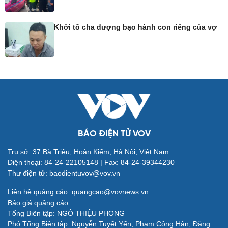
Công nghệ
Sức khỏe
Khởi tố cha dượng bạo hành con riêng của vợ
Sành điệu
Dinh dưỡng - món ngon
Tin Công nghệ
Cây thuốc
Trải nghiệm
Sản phụ khoa
Chuyển đổi số
Nhi khoa
Nam khoa
Làm đẹp - giảm cân
Phòng mạch online
Ăn sạch sống khỏe
BÁO ĐIỆN TỬ VOV
Trụ sở: 37 Bà Triệu, Hoàn Kiếm, Hà Nội, Việt Nam
Đời sống
Văn hóa
Điện thoại: 84-24-22105148 | Fax: 84-24-39344230
Thư điện tử: baodientuvov@vov.vn
Nhà đẹp
Sân khấu - Điện ảnh
Tình yêu - Gia đình
Văn học
Liên hệ quảng cáo: quangcao@vovnews.vn
Blog
Âm nhạc
Báo giá quảng cáo
Di sản
Tổng Biên tập: NGÔ THIỆU PHONG
Phó Tổng Biên tập: Nguyễn Tuyết Yến, Phạm Công Hân, Đặng