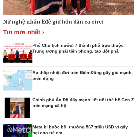
Nữ nghệ nhân Êđê giữ hồn dân ca eirei
Thế giới
Multimedia
Tin mới nhất ›
Quan sát
Ảnh
Cuộc sống đó đây
Video
Hồ sơ
E-Magazine
Phó Chủ tịch nước: 7 thành phố trực thuộc
Infographic
Trung ương phải tiên phong, tạo đột phá
Áp thấp nhiệt đới trên Biển Đông gây gió mạnh,
biển động
Kinh tế
Thị trường
Bất động sản
Giá vàng
Khởi nghiệp
Tiêu dùng
Chính phủ Ấn Độ đẩy mạnh kết nối thế hệ Gen Z
Tỷ giá
trên mạng xã hội
Chứng khoán
Giá cà phê
Meta bị buộc bồi thường 567 triệu USD vì gây
hại cho trẻ em