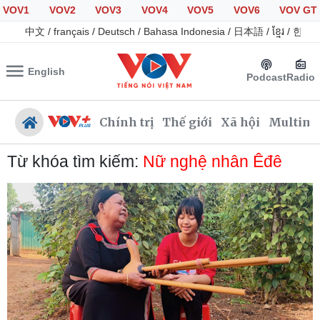
VOV1
VOV2
VOV3
VOV4
VOV5
VOV6
VOV GT
中文
/
français
/
Deutsch
/
Bahasa Indonesia
/
日本語
/
ខ្មែរ
/
한국
English
Podcast
Radio
Chính trị
Thế giới
Xã hội
Multime
Từ khóa tìm kiếm:
Nữ nghệ nhân Êđê
Chính trị
Xã hội
Đảng
Tin 24h
Tổ chức nhân sự
Giáo dục
Quốc hội
Dự báo thời tiết
Nhận diện sự thật
Dấu ấn VOV
Việc làm
Biển đảo