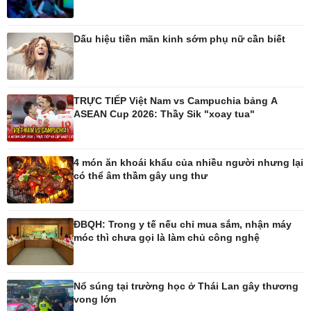
Pháp luật
Thể thao
Dấu hiệu tiền mãn kinh sớm phụ nữ cần biết
Vụ án
Pickleball
Tin nóng
Bóng đá quốc tế
Tư vấn luật
Bóng đá Việt Nam
Thế giới thể thao
TRỰC TIẾP Việt Nam vs Campuchia bảng A
Lịch thi đấu bóng đá
ASEAN Cup 2026: Thầy Sik "xoay tua"
eSports
Hậu trường
4 món ăn khoái khẩu của nhiều người nhưng lại
có thể âm thầm gây ung thư
Ô tô - Xe máy
Doanh nghiệp
Ô tô
Thông tin doanh nghiệp
ĐBQH: Trong y tế nếu chỉ mua sắm, nhận máy
Xe máy
Doanh nghiệp 24h
móc thì chưa gọi là làm chủ công nghệ
Tư vấn
Doanh nhân
Vì cộng đồng
Nổ súng tại trường học ở Thái Lan gây thương
vong lớn