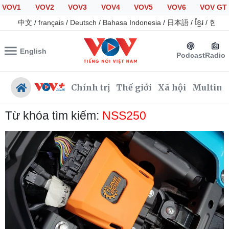
VOV1
VOV2
VOV3
VOV4
VOV5
VOV6
VOV GT
中文
/
français
/
Deutsch
/
Bahasa Indonesia
/
日本語
/
ខ្មែរ
/
한국
English
Podcast
Radio
Chính trị
Thế giới
Xã hội
Multime
Từ khóa tìm kiếm:
NSS250
Chính trị
Xã hội
Đảng
Tin 24h
Tổ chức nhân sự
Dự báo thời tiết
Quốc hội
Giáo dục
Nhận diện sự thật
Dấu ấn VOV
Việc làm
Biển đảo