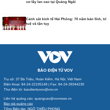
cơ lây lan cao tại Quảng Ngãi
Công nghệ
Sức khỏe
Cảnh sát kinh tế Hải Phòng: 70 năm bản lĩnh, trí
tuệ và tận tụy
Sành điệu
Dinh dưỡng - món ngon
Tin Công nghệ
Cây thuốc
Trải nghiệm
Sản phụ khoa
Chuyển đổi số
Nhi khoa
Nam khoa
Làm đẹp - giảm cân
Phòng mạch online
Ăn sạch sống khỏe
BÁO ĐIỆN TỬ VOV
Trụ sở: 37 Bà Triệu, Hoàn Kiếm, Hà Nội, Việt Nam
Điện thoại: 84-24-22105148 | Fax: 84-24-39344230
Đời sống
Văn hóa
Thư điện tử: baodientuvov@vov.vn
Nhà đẹp
Sân khấu - Điện ảnh
Liên hệ quảng cáo: quangcao@vovnews.vn
Blog
Văn học
Báo giá quảng cáo
Tình yêu - Gia đình
Âm nhạc
Tổng Biên tập: NGÔ THIỆU PHONG
Di sản