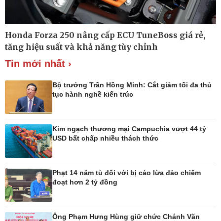
Honda Forza 250 nâng cấp ECU TuneBoss giá rẻ,
Thế giới
Multimedia
tăng hiệu suất và khả năng tùy chỉnh
Quan sát
Ảnh
Tin mới nhất ›
Cuộc sống đó đây
Video
Hồ sơ
E-Magazine
Infographic
Bộ trưởng Trần Hồng Minh: Cắt giảm tối đa thủ
tục hành nghề kiến trúc
Kim ngạch thương mại Campuchia vượt 44 tỷ
Kinh tế
Thị trường
USD bất chấp nhiều thách thức
Bất động sản
Tiêu dùng
Khởi nghiệp
Giá vàng
Tỷ giá
Phạt 14 năm tù đối với bị cáo lừa đảo chiếm
Chứng khoán
đoạt hơn 2 tỷ đồng
Xổ số 3 miền
Giá cà phê
Ông Phạm Hưng Hùng giữ chức Chánh Văn