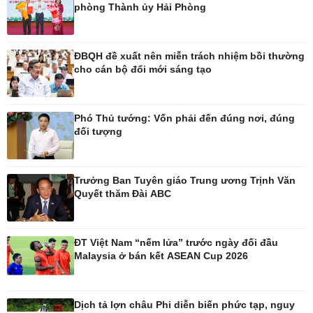
phòng Thành ủy Hải Phòng
Pháp luật
Thể thao
ĐBQH đề xuất nên miễn trách nhiệm bồi thường
Vụ án
Pickleball
cho cán bộ đổi mới sáng tạo
Tin nóng
Bóng đá Việt Nam
Tư vấn luật
Bóng đá quốc tế
Thế giới thể thao
Phó Thủ tướng: Vốn phải đến đúng nơi, đúng
Lịch thi đấu bóng đá
đối tượng
eSports
Hậu trường
Trưởng Ban Tuyên giáo Trung ương Trịnh Văn
Quyết thăm Đài ABC
Ô tô - Xe máy
Doanh nghiệp
ĐT Việt Nam “nếm lửa” trước ngày đối đầu
Ô tô
Thông tin doanh nghiệp
Malaysia ở bán kết ASEAN Cup 2026
Xe máy
Doanh nghiệp 24h
Tư vấn
Doanh nhân
Vì cộng đồng
Dịch tả lợn châu Phi diễn biến phức tạp, nguy