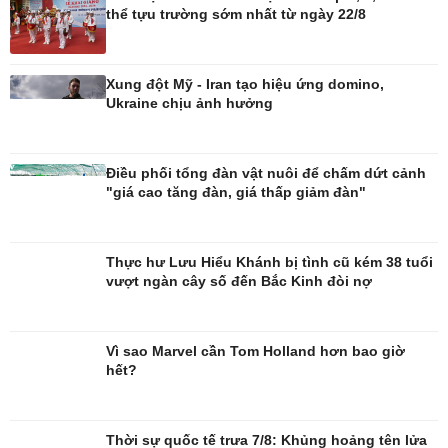
thể tựu trường sớm nhất từ ngày 22/8
Đời sống
Văn hóa
Xung đột Mỹ - Iran tạo hiệu ứng domino,
Nhà đẹp
Sân khấu - Điện ảnh
Ukraine chịu ảnh hưởng
Tình yêu - Gia đình
Văn học
Blog
Âm nhạc
Di sản
Điều phối tổng đàn vật nuôi để chấm dứt cảnh
"giá cao tăng đàn, giá thấp giảm đàn"
Thực hư Lưu Hiểu Khánh bị tình cũ kém 38 tuổi
vượt ngàn cây số đến Bắc Kinh đòi nợ
Vì sao Marvel cần Tom Holland hơn bao giờ
hết?
Thời sự quốc tế trưa 7/8: Khủng hoảng tên lửa