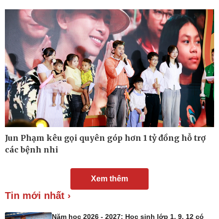
Nam khoa
Làm đẹp - giảm cân
Phòng mạch online
Ăn sạch sống khỏe
Jun Phạm kêu gọi quyên góp hơn 1 tỷ đồng hỗ trợ
các bệnh nhi
Xem thêm
Tin mới nhất ›
Năm học 2026 - 2027: Học sinh lớp 1, 9, 12 có