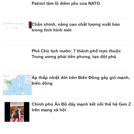
Patriot làm lộ điểm yếu của NATO
Chấn chỉnh, nâng cao chất lượng xuất bản
trong tình hình mới
Giải trí
Du lịch
Nghệ sĩ
Tư vấn
Phó Chủ tịch nước: 7 thành phố trực thuộc
Thời trang
Săn Tour
Trung ương phải tiên phong, tạo đột phá
Sao Việt
check-in
Áp thấp nhiệt đới trên Biển Đông gây gió mạnh,
biển động
Chính phủ Ấn Độ đẩy mạnh kết nối thế hệ Gen Z
trên mạng xã hội