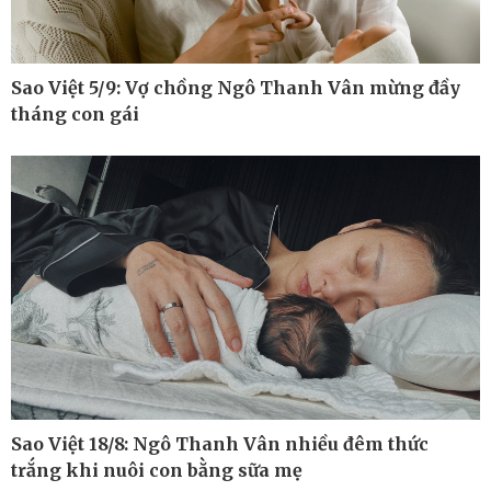
Sao Việt 5/9: Vợ chồng Ngô Thanh Vân mừng đầy
tháng con gái
Công nghệ
Sức khỏe
Sành điệu
Dinh dưỡng - món ngon
Tin Công nghệ
Cây thuốc
Sao Việt 18/8: Ngô Thanh Vân nhiều đêm thức
Trải nghiệm
Sản phụ khoa
trắng khi nuôi con bằng sữa mẹ
Chuyển đổi số
Nhi khoa