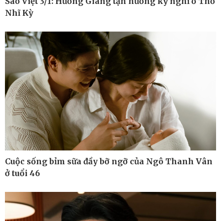
Sao Việt 3/1: Hương Giang tận hưởng kỳ nghỉ ở Thổ
Nhĩ Kỳ
Pháp luật
Thể thao
Vụ án
Pickleball
Tin nóng
Bóng đá quốc tế
Tư vấn luật
Bóng đá Việt Nam
Thế giới thể thao
Lịch thi đấu bóng đá
eSports
Hậu trường
Cuộc sống bỉm sữa đầy bỡ ngỡ của Ngô Thanh Vân
ở tuổi 46