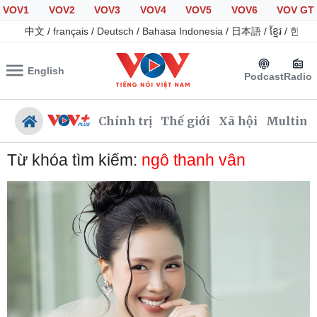
VOV1
VOV2
VOV3
VOV4
VOV5
VOV6
VOV GT
中文
/
français
/
Deutsch
/
Bahasa Indonesia
/
日本語
/
ខ្មែរ
/
한국
English
Podcast
Radio
Chính trị
Thế giới
Xã hội
Multime
Từ khóa tìm kiếm:
ngô thanh vân
Chính trị
Xã hội
Đảng
Tin 24h
Tổ chức nhân sự
Giáo dục
Quốc hội
Dự báo thời tiết
Nhận diện sự thật
Dấu ấn VOV
Việc làm
Biển đảo