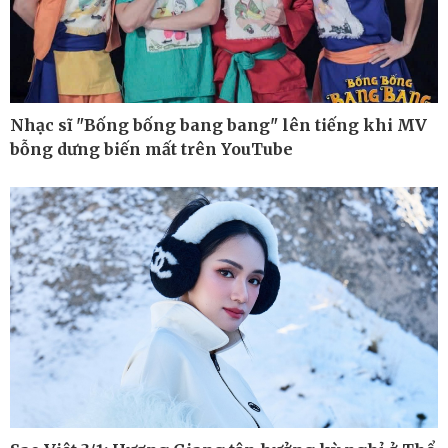
Kinh tế
Thị trường
Bất động sản
Giá vàng
Khởi nghiệp
Tiêu dùng
Tỷ giá
Nhạc sĩ "Bống bống bang bang" lên tiếng khi MV
Chứng khoán
Giá cà phê
bỗng dưng biến mất trên YouTube