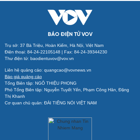
BÁO ĐIỆN TỬ VOV
Trụ sở: 37 Bà Triệu, Hoàn Kiếm, Hà Nội, Việt Nam
Điện thoại: 84-24-22105148 | Fax: 84-24-39344230
Thư điện tử: baodientuvov@vov.vn
Quân sự - Quốc phòng
Vũ khí
Liên hệ quảng cáo: quangcao@vovnews.vn
Việt Nam
Báo giá quảng cáo
Phân tích
Tổng Biên tập: NGÔ THIỆU PHONG
Phó Tổng Biên tập: Nguyễn Tuyết Yến, Phạm Công Hân, Đặng
Thị Khanh
Cơ quan chủ quản: ĐÀI TIẾNG NÓI VIỆT NAM