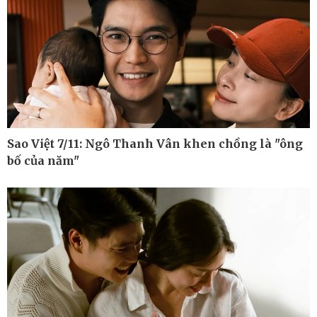
Sao Việt 7/11: Ngô Thanh Vân khen chồng là "ông
bố của năm"
Ô tô - Xe máy
Doanh nghiệp
Ô tô
Thông tin doanh nghiệp
Xe máy
Doanh nghiệp 24h
Tư vấn
Doanh nhân
Vì cộng đồng