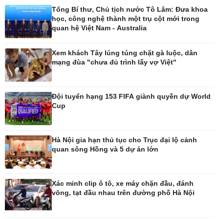
Tổng Bí thư, Chủ tịch nước Tô Lâm: Đưa khoa
học, công nghệ thành một trụ cột mới trong
quan hệ Việt Nam - Australia
Pháp luật
Thể thao
Vụ án
Pickleball
Xem khách Tây lúng túng chặt gà luộc, dân
Tin nóng
Bóng đá Việt Nam
mạng đùa "chưa đủ trình lấy vợ Việt"
Tư vấn luật
Bóng đá quốc tế
Thế giới thể thao
Lịch thi đấu bóng đá
Đội tuyển hạng 153 FIFA giành quyền dự World
eSports
Cup
Hậu trường
Hà Nội gia hạn thủ tục cho Trục đại lộ cảnh
quan sông Hồng và 5 dự án lớn
Ô tô - Xe máy
Doanh nghiệp
Ô tô
Thông tin doanh nghiệp
Xe máy
Doanh nghiệp 24h
Xác minh clip ô tô, xe máy chặn đầu, đánh
võng, tạt đầu nhau trên đường phố Hà Nội
Tư vấn
Doanh nhân
Vì cộng đồng