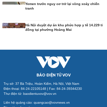
Yemen trước nguy cơ trở lại vòng xoáy chiến
tranh
Công nghệ
Sức khỏe
Sành điệu
Dinh dưỡng - món ngon
Hà Nội duyệt dự án khu phức hợp y tế 14.229 tỉ
Tin Công nghệ
Cây thuốc
đồng tại phường Hoàng Mai
Trải nghiệm
Sản phụ khoa
Chuyển đổi số
Nhi khoa
Nam khoa
Làm đẹp - giảm cân
Phòng mạch online
Ăn sạch sống khỏe
BÁO ĐIỆN TỬ VOV
Trụ sở: 37 Bà Triệu, Hoàn Kiếm, Hà Nội, Việt Nam
Đời sống
Văn hóa
Điện thoại: 84-24-22105148 | Fax: 84-24-39344230
Nhà đẹp
Sân khấu - Điện ảnh
Thư điện tử: baodientuvov@vov.vn
Blog
Văn học
Tình yêu - Gia đình
Âm nhạc
Liên hệ quảng cáo: quangcao@vovnews.vn
Di sản