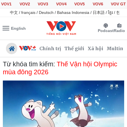
VOV1
VOV2
VOV3
VOV4
VOV5
VOV6
VOV GT
中文
/
français
/
Deutsch
/
Bahasa Indonesia
/
日本語
/
ខ្មែរ
/
한국
English
Podcast
Radio
Chính trị
Thế giới
Xã hội
Multime
Từ khóa tìm kiếm:
Thế Vận hội Olympic
mùa đông 2026
Chính trị
Xã hội
Đảng
Tin 24h
Tổ chức nhân sự
Dự báo thời tiết
Quốc hội
Giáo dục
Nhận diện sự thật
Dấu ấn VOV
Việc làm
Biển đảo