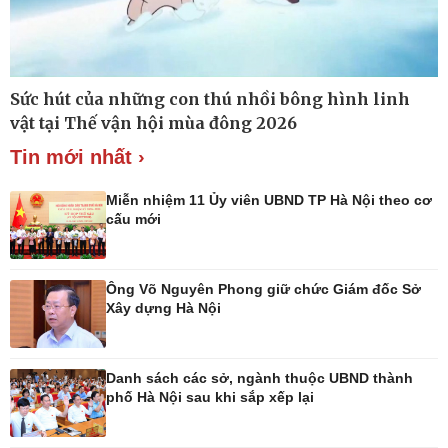
Thế giới
Multimedia
Sức hút của những con thú nhồi bông hình linh
Quan sát
Ảnh
vật tại Thế vận hội mùa đông 2026
Cuộc sống đó đây
Video
Hồ sơ
E-Magazine
Tin mới nhất ›
Infographic
Miễn nhiệm 11 Ủy viên UBND TP Hà Nội theo cơ
cấu mới
Kinh tế
Thị trường
Ông Võ Nguyên Phong giữ chức Giám đốc Sở
Bất động sản
Tiêu dùng
Xây dựng Hà Nội
Khởi nghiệp
Giá vàng
Tỷ giá
Chứng khoán
Danh sách các sở, ngành thuộc UBND thành
Xổ số 3 miền
phố Hà Nội sau khi sắp xếp lại
Giá cà phê