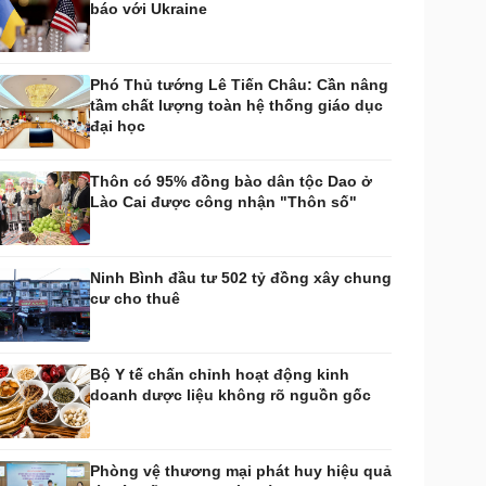
báo với Ukraine
huyển đổi số
Nhi khoa
Nam khoa
Làm đẹp - giảm cân
Phó Thủ tướng Lê Tiến Châu: Cần nâng
Phòng mạch online
tầm chất lượng toàn hệ thống giáo dục
Ăn sạch sống khỏe
đại học
uân sự - Quốc phòng
ũ khí
Thôn có 95% đồng bào dân tộc Dao ở
Việt Nam
Lào Cai được công nhận "Thôn số"
hân tích
Ninh Bình đầu tư 502 tỷ đồng xây chung
cư cho thuê
Bộ Y tế chấn chỉnh hoạt động kinh
doanh dược liệu không rõ nguồn gốc
Phòng vệ thương mại phát huy hiệu quả