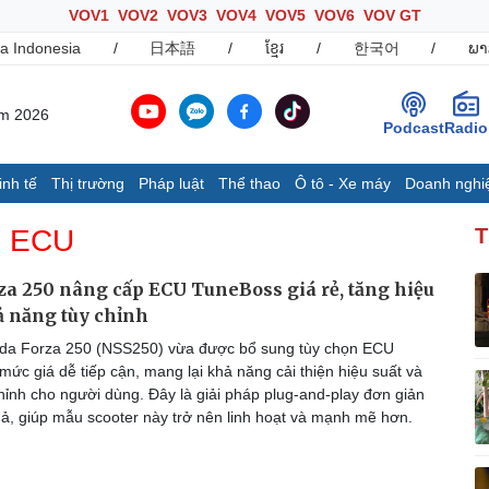
VOV1
VOV2
VOV3
VOV4
VOV5
VOV6
VOV GT
a Indonesia
/
日本語
/
ខ្មែរ
/
한국어
/
ພາ
ăm 2026
Podcast
Radio
inh tế
Thị trường
Pháp luật
Thể thao
Ô tô - Xe máy
Doanh nghi
Thế giới
Multimedia
K
s ECU
T
Quan sát
Ảnh
B
Cuộc sống đó đây
Video
K
a 250 nâng cấp ECU TuneBoss giá rẻ, tăng hiệu
Hồ sơ
E-Magazine
ả năng tùy chỉnh
Infographic
da Forza 250 (NSS250) vừa được bổ sung tùy chọn ECU
ức giá dễ tiếp cận, mang lại khả năng cải thiện hiệu suất và
hỉnh cho người dùng. Đây là giải pháp plug-and-play đơn giản
Ô tô - Xe máy
Doanh nghiệp
C
ả, giúp mẫu scooter này trở nên linh hoạt và mạnh mẽ hơn.
Ô tô
Thông tin doanh nghiệp
Xe máy
Doanh nghiệp 24h
Tư vấn
Doanh nhân
T