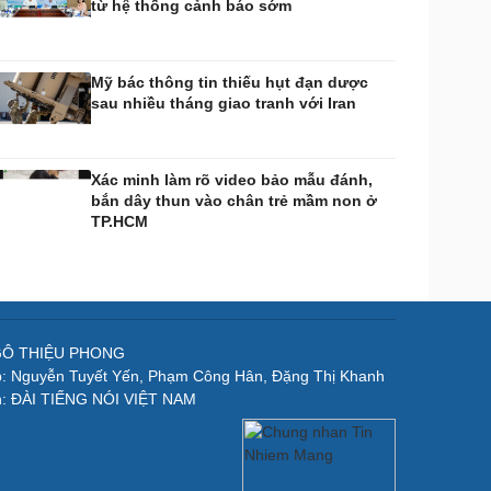
từ hệ thống cảnh báo sớm
Mỹ bác thông tin thiếu hụt đạn dược
sau nhiều tháng giao tranh với Iran
Xác minh làm rõ video bảo mẫu đánh,
bắn dây thun vào chân trẻ mầm non ở
TP.HCM
NGÔ THIỆU PHONG
p: Nguyễn Tuyết Yến, Phạm Công Hân, Đặng Thị Khanh
n: ĐÀI TIẾNG NÓI VIỆT NAM