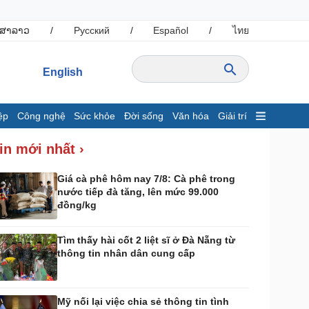
ສາລາວ
/
Русский
/
Español
/
ไทย
English
ệp
Công nghệ
Sức khỏe
Đời sống
Văn hóa
Giải trí
inh tế
Thị trường
in mới nhất ›
ất động sản
Giá vàng
hởi nghiệp
Tiêu dùng
Giá cà phê hôm nay 7/8: Cà phê trong
nước tiếp đà tăng, lên mức 99.000
Tỷ giá
đồng/kg
Chứng khoán
Giá cà phê
Tìm thấy hài cốt 2 liệt sĩ ở Đà Nẵng từ
thông tin nhân dân cung cấp
ông nghệ
Sức khỏe
Sành điệu
Dinh dưỡng - món ngon
Tin Công nghệ
Cây thuốc
Mỹ nối lại việc chia sẻ thông tin tình
rải nghiệm
Sản phụ khoa