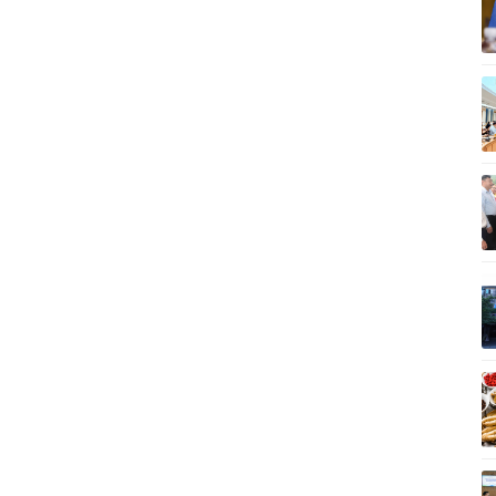
Vì cộng đồng
C
Giải trí
Du lịch
Q
Nghệ sĩ
Tư vấn
V
Thời trang
Săn Tour
Sao Việt
check-in
P