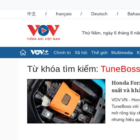
中文
/
français
/
Deutsch
/
Bahas
Thứ Năm, ngày 6 tháng 8 n
Chính trị
Xã hội
Thế giới
Multimedia
K
Chính trị
Xã hội
Từ khóa tìm kiếm:
TuneBos
Đảng
Tin 24h
Tổ chức nhân sự
Giáo dục
Honda Forz
Quốc hội
Dự báo thời tiết
suất và kh
Nhận diện sự thật
Dấu ấn VOV
VOV.VN - Hon
Việc làm
TuneBoss với m
Biển đảo
mở rộng tùy c
Pháp luật
Thể thao
nhưng hiệu qu
Vụ án
Pickleball
Tin nóng
Bóng đá quốc tế
Tư vấn luật
Bóng đá Việt Nam