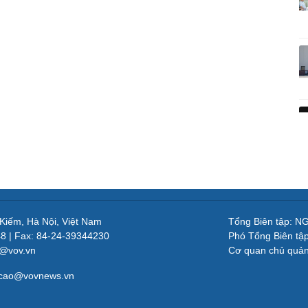
 Kiếm, Hà Nội, Việt Nam
Tổng Biên tập: 
48 | Fax: 84-24-39344230
Phó Tổng Biên tậ
v@vov.vn
Cơ quan chủ quả
gcao@vovnews.vn