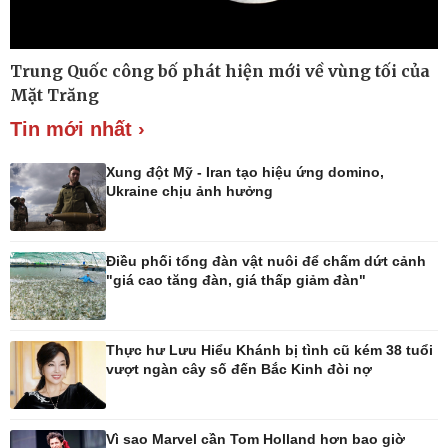
Trung Quốc công bố phát hiện mới về vùng tối của
Thế giới
Multimedia
Mặt Trăng
Quan sát
Ảnh
Tin mới nhất ›
Cuộc sống đó đây
Video
Hồ sơ
E-Magazine
Infographic
Xung đột Mỹ - Iran tạo hiệu ứng domino,
Ukraine chịu ảnh hưởng
Điều phối tổng đàn vật nuôi để chấm dứt cảnh
Kinh tế
Thị trường
"giá cao tăng đàn, giá thấp giảm đàn"
Bất động sản
Giá vàng
Khởi nghiệp
Tiêu dùng
Tỷ giá
Thực hư Lưu Hiểu Khánh bị tình cũ kém 38 tuổi
Chứng khoán
vượt ngàn cây số đến Bắc Kinh đòi nợ
Giá cà phê
Vì sao Marvel cần Tom Holland hơn bao giờ