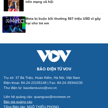
trên mạng xã hội
Công nghệ
Sức khỏe
Sành điệu
Dinh dưỡng - món ngon
Meta bị buộc bồi thường 567 triệu USD vì gây
hại cho trẻ em
Tin Công nghệ
Cây thuốc
Trải nghiệm
Sản phụ khoa
Chuyển đổi số
Nhi khoa
Nam khoa
Làm đẹp - giảm cân
Phòng mạch online
Ăn sạch sống khỏe
BÁO ĐIỆN TỬ VOV
Trụ sở: 37 Bà Triệu, Hoàn Kiếm, Hà Nội, Việt Nam
Đời sống
Văn hóa
Điện thoại: 84-24-22105148 | Fax: 84-24-39344230
Nhà đẹp
Sân khấu - Điện ảnh
Thư điện tử: baodientuvov@vov.vn
Tình yêu - Gia đình
Văn học
Blog
Âm nhạc
Liên hệ quảng cáo: quangcao@vovnews.vn
Di sản
Báo giá quảng cáo
Tổng Biên tập: NGÔ THIỆU PHONG