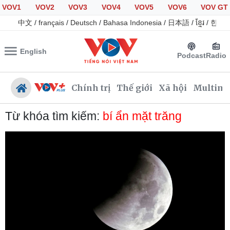
VOV1
VOV2
VOV3
VOV4
VOV5
VOV6
VOV GT
中文
/
français
/
Deutsch
/
Bahasa Indonesia
/
日本語
/
ខ្មែរ
/
한국
English
Podcast
Radio
Chính trị
Thế giới
Xã hội
Multime
Từ khóa tìm kiếm:
bí ẩn mặt trăng
Chính trị
Xã hội
Đảng
Tin 24h
Tổ chức nhân sự
Giáo dục
Quốc hội
Dự báo thời tiết
Nhận diện sự thật
Dấu ấn VOV
Việc làm
Biển đảo