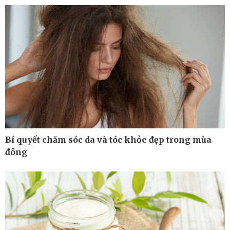
Kinh tế
Thị trường
Bất động sản
Giá vàng
Khởi nghiệp
Tiêu dùng
Tỷ giá
Chứng khoán
Giá cà phê
Bí quyết chăm sóc da và tóc khỏe đẹp trong mùa
đông
Pháp luật
Thể thao
Vụ án
Pickleball
Tin nóng
Bóng đá quốc tế
Tư vấn luật
Bóng đá Việt Nam