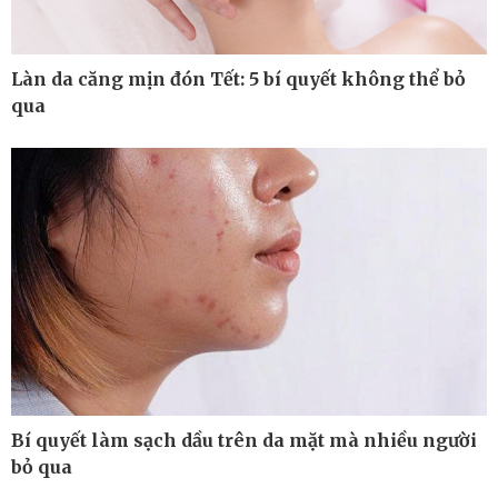
Làn da căng mịn đón Tết: 5 bí quyết không thể bỏ
qua
Thế giới
Multimedia
Quan sát
Ảnh
Cuộc sống đó đây
Video
Hồ sơ
E-Magazine
Infographic
Bí quyết làm sạch dầu trên da mặt mà nhiều người
bỏ qua