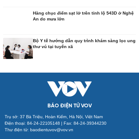
Hàng chục điểm sạt lở trên tỉnh lộ 543D ở Nghệ
An do mưa lớn
Đời sống
Văn hóa
Nhà đẹp
Sân khấu - Điện ảnh
Tình yêu - Gia đình
Văn học
Bộ Y tế hướng dẫn quy trình khám sàng lọc ung
Blog
Âm nhạc
thư vú tại tuyến xã
Di sản
BÁO ĐIỆN TỬ VOV
Giải trí
Du lịch
Trụ sở: 37 Bà Triệu, Hoàn Kiếm, Hà Nội, Việt Nam
Nghệ sĩ
Tư vấn
Điện thoại: 84-24-22105148 | Fax: 84-24-39344230
Thời trang
Săn Tour
Thư điện tử: baodientuvov@vov.vn
Sao Việt
check-in