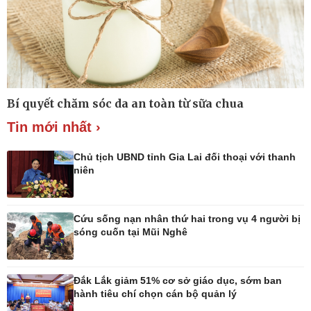
Thế giới thể thao
Lịch thi đấu bóng đá
eSports
Hậu trường
Bí quyết chăm sóc da an toàn từ sữa chua
Tin mới nhất ›
Chủ tịch UBND tỉnh Gia Lai đối thoại với thanh
niên
Ô tô - Xe máy
Doanh nghiệp
Ô tô
Thông tin doanh nghiệp
Cứu sống nạn nhân thứ hai trong vụ 4 người bị
Xe máy
Doanh nghiệp 24h
sóng cuốn tại Mũi Nghê
Tư vấn
Doanh nhân
Vì cộng đồng
Đắk Lắk giảm 51% cơ sở giáo dục, sớm ban
hành tiêu chí chọn cán bộ quản lý