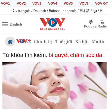
VOV1
VOV2
VOV3
VOV4
VOV5
VOV6
VOV GT
中文
/
français
/
Deutsch
/
Bahasa Indonesia
/
日本語
/
ខ្មែរ
/
한국
English
Podcast
Radio
Chính trị
Thế giới
Xã hội
Multime
Từ khóa tìm kiếm:
bí quyết chăm sóc da
Chính trị
Xã hội
Đảng
Tin 24h
Tổ chức nhân sự
Giáo dục
Quốc hội
Dự báo thời tiết
Nhận diện sự thật
Dấu ấn VOV
Việc làm
Biển đảo