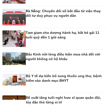
Đà Nẵng: Chuyển đổi số bắt đầu từ việc thay
đổi tư duy phục vụ người dân
Công nghệ
Sức khỏe
Tạm giam cha dượng hành hạ, bắt bé gái 11
tuổi quỳ đến 1 giờ sáng
Sành điệu
Dinh dưỡng - món ngon
Tin Công nghệ
Cây thuốc
Trải nghiệm
Sản phụ khoa
Chuyển đổi số
Nhi khoa
Bắc Kinh nới lỏng điều kiện mua nhà đối với
Nam khoa
người không có hộ khẩu
Làm đẹp - giảm cân
Phòng mạch online
Ăn sạch sống khỏe
Bộ Y tế dự kiến bổ sung thuốc ung thư, bệnh
hiếm vào danh mục BHYT
Đề xuất tăng tuổi nghỉ hưu sĩ quan quân đội,
tùy đặc thù từng vị trí