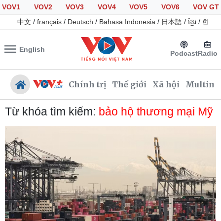
VOV1
VOV2
VOV3
VOV4
VOV5
VOV6
VOV GT
中文
/
français
/
Deutsch
/
Bahasa Indonesia
/
日本語
/
ខ្មែរ
/
한국
English
Podcast
Radio
Chính trị
Thế giới
Xã hội
Multime
Từ khóa tìm kiếm:
bảo hộ thương mại Mỹ
Chính trị
Xã hội
Đảng
Tin 24h
Tổ chức nhân sự
Giáo dục
Quốc hội
Dự báo thời tiết
Nhận diện sự thật
Dấu ấn VOV
Việc làm
Biển đảo