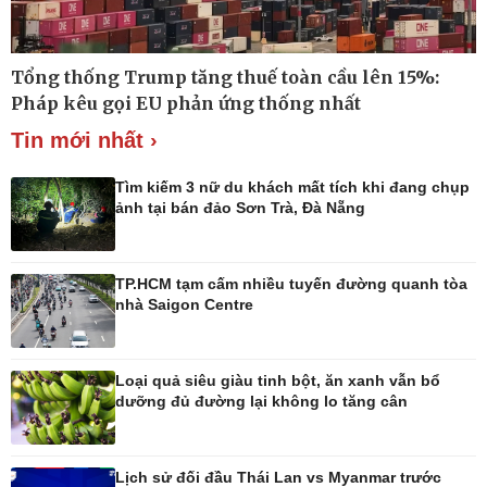
Tổng thống Trump tăng thuế toàn cầu lên 15%:
Thế giới
Multimedia
Pháp kêu gọi EU phản ứng thống nhất
Quan sát
Ảnh
Tin mới nhất ›
Cuộc sống đó đây
Video
Hồ sơ
E-Magazine
Infographic
Tìm kiếm 3 nữ du khách mất tích khi đang chụp
ảnh tại bán đảo Sơn Trà, Đà Nẵng
TP.HCM tạm cấm nhiều tuyến đường quanh tòa
Kinh tế
Thị trường
nhà Saigon Centre
Bất động sản
Giá vàng
Khởi nghiệp
Tiêu dùng
Tỷ giá
Loại quả siêu giàu tinh bột, ăn xanh vẫn bổ
Chứng khoán
dưỡng đủ đường lại không lo tăng cân
Giá cà phê
Lịch sử đối đầu Thái Lan vs Myanmar trước