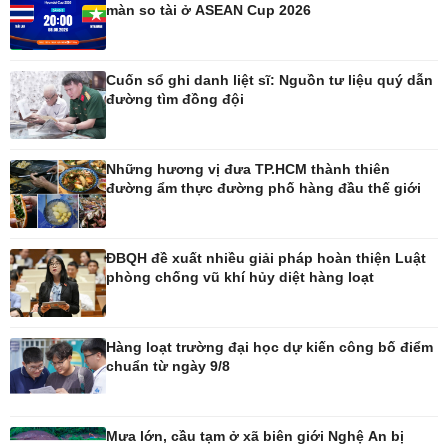
màn so tài ở ASEAN Cup 2026
Pháp luật
Thể thao
Vụ án
Pickleball
Cuốn sổ ghi danh liệt sĩ: Nguồn tư liệu quý dẫn
Tin nóng
Bóng đá quốc tế
đường tìm đồng đội
Tư vấn luật
Bóng đá Việt Nam
Thế giới thể thao
Lịch thi đấu bóng đá
Những hương vị đưa TP.HCM thành thiên
eSports
đường ẩm thực đường phố hàng đầu thế giới
Hậu trường
ĐBQH đề xuất nhiều giải pháp hoàn thiện Luật
phòng chống vũ khí hủy diệt hàng loạt
Ô tô - Xe máy
Doanh nghiệp
Ô tô
Thông tin doanh nghiệp
Hàng loạt trường đại học dự kiến công bố điểm
Xe máy
Doanh nghiệp 24h
chuẩn từ ngày 9/8
Tư vấn
Doanh nhân
Vì cộng đồng
Mưa lớn, cầu tạm ở xã biên giới Nghệ An bị