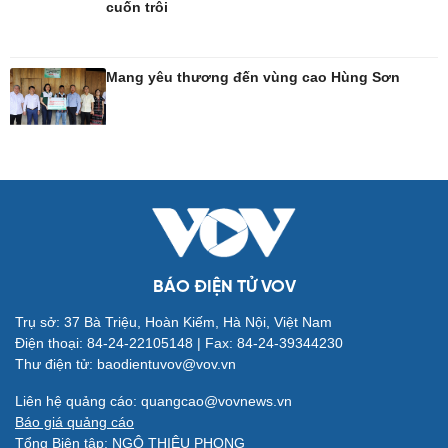
cuốn trôi
Công nghệ
Sức khỏe
Sành điệu
Dinh dưỡng - món ngon
Mang yêu thương đến vùng cao Hùng Sơn
Tin Công nghệ
Cây thuốc
Trải nghiệm
Sản phụ khoa
Chuyển đổi số
Nhi khoa
Nam khoa
Làm đẹp - giảm cân
Phòng mạch online
Ăn sạch sống khỏe
BÁO ĐIỆN TỬ VOV
Trụ sở: 37 Bà Triệu, Hoàn Kiếm, Hà Nội, Việt Nam
Đời sống
Văn hóa
Điện thoại: 84-24-22105148 | Fax: 84-24-39344230
Nhà đẹp
Sân khấu - Điện ảnh
Thư điện tử: baodientuvov@vov.vn
Tình yêu - Gia đình
Văn học
Blog
Âm nhạc
Liên hệ quảng cáo: quangcao@vovnews.vn
Di sản
Báo giá quảng cáo
Tổng Biên tập: NGÔ THIỆU PHONG