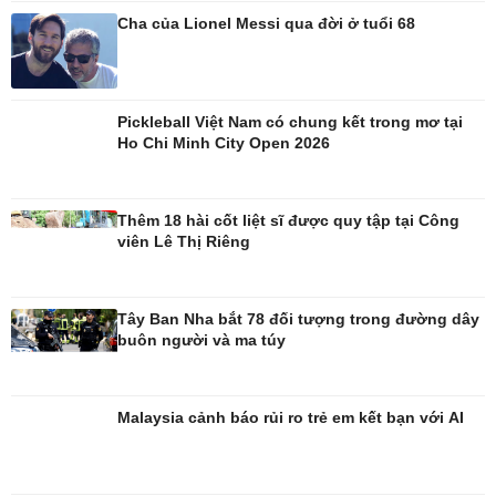
Cha của Lionel Messi qua đời ở tuổi 68
Pickleball Việt Nam có chung kết trong mơ tại
Công nghệ
Sức khỏe
Ho Chi Minh City Open 2026
Sành điệu
Dinh dưỡng - món ngon
Tin Công nghệ
Cây thuốc
Trải nghiệm
Sản phụ khoa
Thêm 18 hài cốt liệt sĩ được quy tập tại Công
Chuyển đổi số
Nhi khoa
viên Lê Thị Riêng
Nam khoa
Làm đẹp - giảm cân
Phòng mạch online
Tây Ban Nha bắt 78 đối tượng trong đường dây
Ăn sạch sống khỏe
buôn người và ma túy
Malaysia cảnh báo rủi ro trẻ em kết bạn với AI