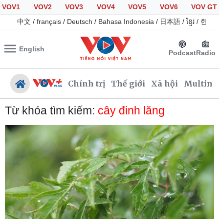
VOV1
VOV2
VOV3
VOV4
VOV5
VOV6
VOV GT
中文
/
français
/
Deutsch
/
Bahasa Indonesia
/
日本語
/
ខ្មែរ
/
한국
English
Podcast
Radio
Chính trị
Thế giới
Xã hội
Multime
Từ khóa tìm kiếm:
cây đinh lăng
Chính trị
Xã hội
Đảng
Tin 24h
Tổ chức nhân sự
Giáo dục
Quốc hội
Dự báo thời tiết
Nhận diện sự thật
Dấu ấn VOV
Việc làm
Biển đảo