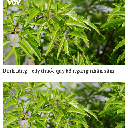
Kinh tế
Thị trường
Bất động sản
Giá vàng
Khởi nghiệp
Tiêu dùng
Tỷ giá
Chứng khoán
Giá cà phê
Đinh lăng - cây thuốc quý bổ ngang nhân sâm
Pháp luật
Thể thao
Vụ án
Pickleball
Tin nóng
Bóng đá quốc tế
Tư vấn luật
Bóng đá Việt Nam
Thế giới thể thao