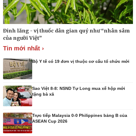
Lịch thi đấu bóng đá
eSports
Hậu trường
Đinh lăng - vị thuốc dân gian quý như “nhân sâm
của người Việt”
Tin mới nhất ›
Bộ Y tế có 19 đơn vị thuộc cơ cấu tổ chức mới
Ô tô - Xe máy
Doanh nghiệp
Sao Việt 8-8: NSND Tự Long mua xế hộp mới
Ô tô
Thông tin doanh nghiệp
tặng bà xã
Xe máy
Doanh nghiệp 24h
Tư vấn
Doanh nhân
Vì cộng đồng
Trực tiếp Malaysia 0-0 Philippines bảng B của
ASEAN Cup 2026