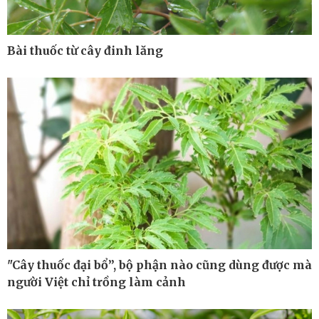
Bài thuốc từ cây đinh lăng
Thế giới
Multimedia
Quan sát
Ảnh
Cuộc sống đó đây
Video
Hồ sơ
E-Magazine
Infographic
"Cây thuốc đại bổ”, bộ phận nào cũng dùng được mà
người Việt chỉ trồng làm cảnh