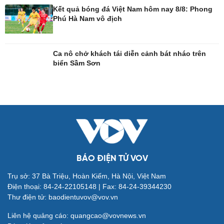
Kết quả bóng đá Việt Nam hôm nay 8/8: Phong
Phú Hà Nam vô địch
Đời sống
Văn hóa
Nhà đẹp
Sân khấu - Điện ảnh
Tình yêu - Gia đình
Văn học
Ca nô chở khách tái diễn cảnh bát nháo trên
Blog
Âm nhạc
biển Sầm Sơn
Di sản
BÁO ĐIỆN TỬ VOV
Giải trí
Du lịch
Trụ sở: 37 Bà Triệu, Hoàn Kiếm, Hà Nội, Việt Nam
Điện thoại: 84-24-22105148 | Fax: 84-24-39344230
Nghệ sĩ
Tư vấn
Thư điện tử: baodientuvov@vov.vn
Thời trang
Săn Tour
Sao Việt
check-in
Liên hệ quảng cáo: quangcao@vovnews.vn