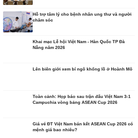
Hỗ trợ tâm lý cho bệnh nhân ung thư và người
chăm sóc
Công nghệ
Sức khỏe
Sành điệu
Dinh dưỡng - món ngon
Khai mạc Lễ hội Việt Nam - Hàn Quốc TP Đà
Tin Công nghệ
Cây thuốc
Nẵng năm 2026
Trải nghiệm
Sản phụ khoa
Chuyển đổi số
Nhi khoa
Nam khoa
Lên biên giới xem bí ngô khổng lồ ở Hoành Mô
Làm đẹp - giảm cân
Phòng mạch online
Ăn sạch sống khỏe
Toàn cảnh: Họp báo sau trận đấu Việt Nam 3-1
Campuchia vòng bảng ASEAN Cup 2026
Đời sống
Văn hóa
Giá vé ĐT Việt Nam bán kết ASEAN Cup 2026 có
Nhà đẹp
Sân khấu - Điện ảnh
mệnh giá bao nhiêu?
Tình yêu - Gia đình
Văn học