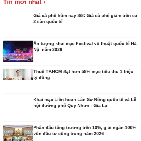
Tin mới nhất ›
Giá cà phê hôm nay 8/8: Giá cà phê giảm trên cả
2 sàn quốc tế
Pháp luật
Thể thao
Vụ án
Pickleball
Tin nóng
Bóng đá quốc tế
Ấn tượng khai mạc Festival võ thuật quốc tế Hà
Tư vấn luật
Bóng đá Việt Nam
Nội năm 2026
Thế giới thể thao
Lịch thi đấu bóng đá
eSports
Hậu trường
Thuế TP.HCM đạt hơn 58% mục tiêu thu 1 triệu
tỷ đồng
Khai mạc Liên hoan Lân Sư Rồng quốc tế và Lễ
hội đường phố Quy Nhơn - Gia Lai
Ô tô - Xe máy
Doanh nghiệp
Ô tô
Thông tin doanh nghiệp
Xe máy
Doanh nghiệp 24h
Phấn đấu tăng trưởng trên 10%, giải ngân 100%
Tư vấn
Doanh nhân
vốn đầu tư công trong năm 2026
Vì cộng đồng