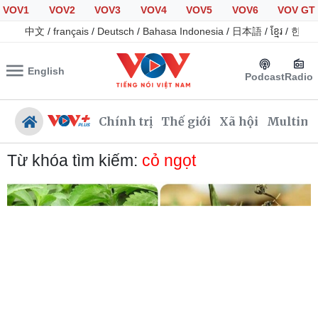
VOV1
VOV2
VOV3
VOV4
VOV5
VOV6
VOV GT
中文
/
français
/
Deutsch
/
Bahasa Indonesia
/
日本語
/
ខ្មែរ
/
한국
English
Podcast
Radio
Chính trị
Thế giới
Xã hội
Multime
Từ khóa tìm kiếm:
cỏ ngọt
Chính trị
Xã hội
Đảng
Tin 24h
Tổ chức nhân sự
Giáo dục
Quốc hội
Dự báo thời tiết
Nhận diện sự thật
Dấu ấn VOV
Việc làm
Biển đảo