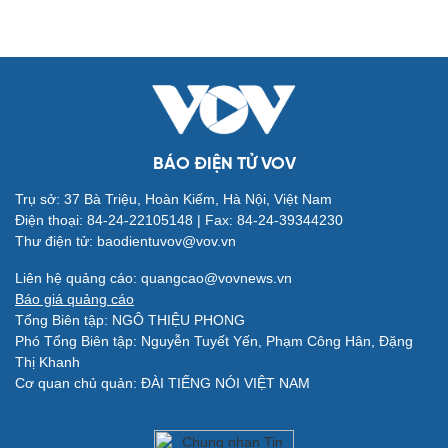
Blog
Âm nhạc
Di sản
Giải trí
Du lịch
BÁO ĐIỆN TỬ VOV
Nghệ sĩ
Tư vấn
Thời trang
Săn Tour
Trụ sở: 37 Bà Triệu, Hoàn Kiếm, Hà Nội, Việt Nam
Sao Việt
check-in
Điện thoại: 84-24-22105148 | Fax: 84-24-39344230
Thư điện tử: baodientuvov@vov.vn
Liên hệ quảng cáo: quangcao@vovnews.vn
Báo giá quảng cáo
Tổng Biên tập: NGÔ THIỆU PHONG
Quân sự - Quốc phòng
Phó Tổng Biên tập: Nguyễn Tuyết Yến, Phạm Công Hân, Đặng
Vũ khí
Thị Khanh
Việt Nam
Cơ quan chủ quản: ĐÀI TIẾNG NÓI VIỆT NAM
Phân tích