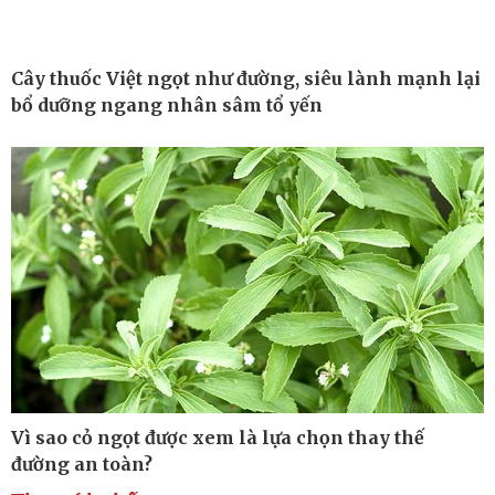
Cây thuốc Việt ngọt như đường, siêu lành mạnh lại
Thế giới
Multimedia
bổ dưỡng ngang nhân sâm tổ yến
Quan sát
Ảnh
Cuộc sống đó đây
Video
Hồ sơ
E-Magazine
Infographic
Kinh tế
Thị trường
Bất động sản
Giá vàng
Khởi nghiệp
Tiêu dùng
Tỷ giá
Chứng khoán
Vì sao cỏ ngọt được xem là lựa chọn thay thế
Giá cà phê
đường an toàn?