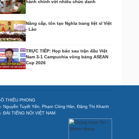
hành chính với nhiều chức danh
Nâng cấp, tôn tạo Nghĩa trang liệt sĩ Việt
- Lào
TRỰC TIẾP: Họp báo sau trận đấu Việt
Nam 3-1 Campuchia vòng bảng ASEAN
Cup 2026
NGÔ THIỆU PHONG
p: Nguyễn Tuyết Yến, Phạm Công Hân, Đặng Thị Khanh
n: ĐÀI TIẾNG NÓI VIỆT NAM