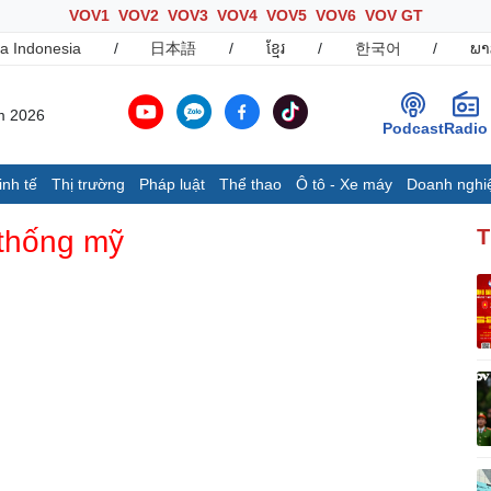
VOV1
VOV2
VOV3
VOV4
VOV5
VOV6
VOV GT
a Indonesia
/
日本語
/
ខ្មែរ
/
한국어
/
ພາ
m 2026
Podcast
Radio
inh tế
Thị trường
Pháp luật
Thể thao
Ô tô - Xe máy
Doanh nghi
Thế giới
Multimedia
K
 thống mỹ
T
Quan sát
Ảnh
B
Cuộc sống đó đây
Video
K
Hồ sơ
E-Magazine
Infographic
Ô tô - Xe máy
Doanh nghiệp
C
Ô tô
Thông tin doanh nghiệp
Xe máy
Doanh nghiệp 24h
Tư vấn
Doanh nhân
T