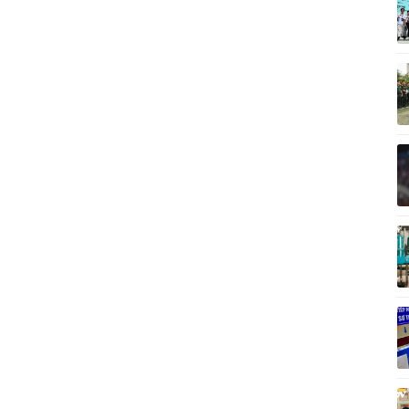
Vì cộng đồng
C
Giải trí
Du lịch
Q
Nghệ sĩ
Tư vấn
V
Thời trang
Săn Tour
Sao Việt
check-in
P