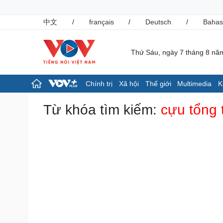
中文
/
français
/
Deutsch
/
Bahas
Thứ Sáu, ngày 7 tháng 8 nă
Chính trị
Xã hội
Thế giới
Multimedia
K
Chính trị
Xã hội
Từ khóa tìm kiếm:
cựu tổng
Đảng
Tin 24h
Tổ chức nhân sự
Giáo dục
Quốc hội
Dự báo thời tiết
Nhận diện sự thật
Dấu ấn VOV
Việc làm
Biển đảo
Pháp luật
Thể thao
Vụ án
Pickleball
Tin nóng
Bóng đá quốc tế
Tư vấn luật
Bóng đá Việt Nam