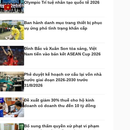
Olympic Trí tuệ nhân tạo quốc tế 2026
huyển đổi số
Nhi khoa
Nam khoa
Làm đẹp - giảm cân
Ban hành danh mục trang thiết bị phục
Phòng mạch online
vụ ứng phó tình trạng khẩn cấp
Ăn sạch sống khỏe
uân sự - Quốc phòng
ũ khí
Đình Bắc và Xuân Son tỏa sáng, Việt
Việt Nam
Nam tiến vào bán kết ASEAN Cup 2026
hân tích
Phê duyệt kế hoạch cơ cấu lại vốn nhà
nước giai đoạn 2026-2030 trước
31/8/2026
Đề xuất giảm 30% thuế cho hộ kinh
doanh có doanh thu đến 10 tỷ đồng
Bổ sung thẩm quyền xử phạt vi phạm