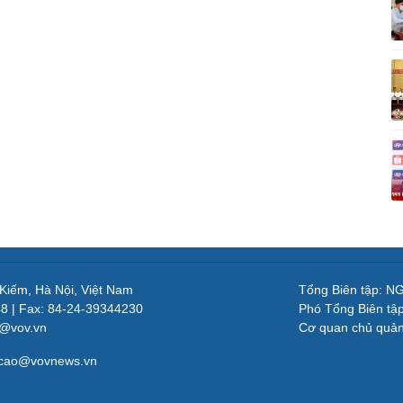
 Kiếm, Hà Nội, Việt Nam
Tổng Biên tập: 
48 | Fax: 84-24-39344230
Phó Tổng Biên tậ
v@vov.vn
Cơ quan chủ quả
gcao@vovnews.vn