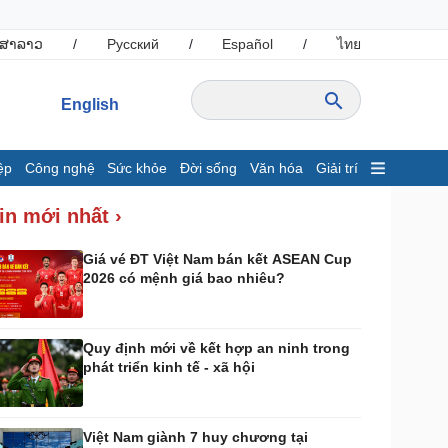
ສາລາວ
/
Русский
/
Español
/
ไทย
English
ệp
Công nghệ
Sức khỏe
Đời sống
Văn hóa
Giải trí
inh tế
Thị trường
in mới nhất ›
ất động sản
Giá vàng
hởi nghiệp
Tiêu dùng
Giá vé ĐT Việt Nam bán kết ASEAN Cup
2026 có mệnh giá bao nhiêu?
Tỷ giá
Chứng khoán
Giá cà phê
Quy định mới về kết hợp an ninh trong
phát triển kinh tế - xã hội
ông nghệ
Sức khỏe
Sành điệu
Dinh dưỡng - món ngon
Tin Công nghệ
Cây thuốc
Việt Nam giành 7 huy chương tại
rải nghiệm
Sản phụ khoa