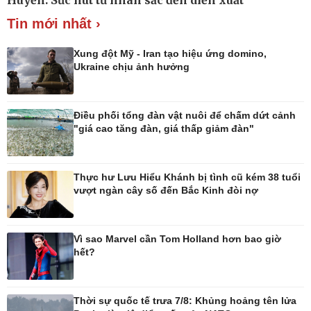
Giá cà phê
Tin mới nhất ›
Xung đột Mỹ - Iran tạo hiệu ứng domino,
Ukraine chịu ảnh hưởng
Pháp luật
Thể thao
Điều phối tổng đàn vật nuôi để chấm dứt cảnh
"giá cao tăng đàn, giá thấp giảm đàn"
Vụ án
Pickleball
Tin nóng
Bóng đá quốc tế
Tư vấn luật
Bóng đá Việt Nam
Thế giới thể thao
Thực hư Lưu Hiểu Khánh bị tình cũ kém 38 tuổi
Lịch thi đấu bóng đá
vượt ngàn cây số đến Bắc Kinh đòi nợ
eSports
Hậu trường
Vì sao Marvel cần Tom Holland hơn bao giờ
hết?
Thời sự quốc tế trưa 7/8: Khủng hoảng tên lửa