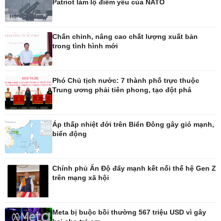
Patriot làm lộ điểm yếu của NATO
Ô tô - Xe máy
Doanh nghiệp
Ô tô
Thông tin doanh nghiệp
Xe máy
Doanh nghiệp 24h
Chấn chỉnh, nâng cao chất lượng xuất bản
Tư vấn
Doanh nhân
trong tình hình mới
Vì cộng đồng
Phó Chủ tịch nước: 7 thành phố trực thuộc
Trung ương phải tiên phong, tạo đột phá
Công nghệ
Sức khỏe
Áp thấp nhiệt đới trên Biển Đông gây gió mạnh,
biển động
Sành điệu
Dinh dưỡng - món ngon
Tin Công nghệ
Cây thuốc
Trải nghiệm
Sản phụ khoa
Chuyển đổi số
Nhi khoa
Chính phủ Ấn Độ đẩy mạnh kết nối thế hệ Gen Z
Nam khoa
trên mạng xã hội
Làm đẹp - giảm cân
Phòng mạch online
Ăn sạch sống khỏe
Meta bị buộc bồi thường 567 triệu USD vì gây