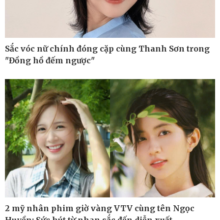
Sắc vóc nữ chính đóng cặp cùng Thanh Sơn trong
Thế giới
Multimedia
"Đồng hồ đếm ngược"
Quan sát
Ảnh
Cuộc sống đó đây
Video
Hồ sơ
E-Magazine
Infographic
Kinh tế
Thị trường
Bất động sản
Giá vàng
Khởi nghiệp
Tiêu dùng
2 mỹ nhân phim giờ vàng VTV cùng tên Ngọc
Tỷ giá
Chứng khoán
Huyền: Sức hút từ nhan sắc đến diễn xuất