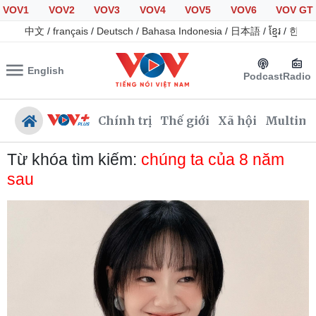
VOV1
VOV2
VOV3
VOV4
VOV5
VOV6
VOV GT
中文
/
français
/
Deutsch
/
Bahasa Indonesia
/
日本語
/
ខ្មែរ
/
한국
English
Podcast
Radio
Chính trị
Thế giới
Xã hội
Multime
Từ khóa tìm kiếm:
chúng ta của 8 năm
sau
Chính trị
Xã hội
Đảng
Tin 24h
Tổ chức nhân sự
Giáo dục
Quốc hội
Dự báo thời tiết
Nhận diện sự thật
Dấu ấn VOV
Việc làm
Biển đảo