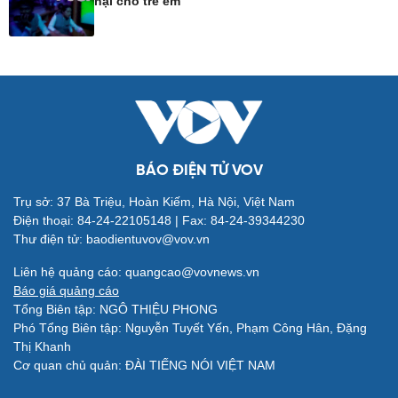
hại cho trẻ em
Đời sống
Văn hóa
Nhà đẹp
Sân khấu - Điện ảnh
Tình yêu - Gia đình
Văn học
Blog
Âm nhạc
BÁO ĐIỆN TỬ VOV
Di sản
Trụ sở: 37 Bà Triệu, Hoàn Kiếm, Hà Nội, Việt Nam
Điện thoại: 84-24-22105148 | Fax: 84-24-39344230
Thư điện tử: baodientuvov@vov.vn
Liên hệ quảng cáo: quangcao@vovnews.vn
Báo giá quảng cáo
Tổng Biên tập: NGÔ THIỆU PHONG
Giải trí
Du lịch
Phó Tổng Biên tập: Nguyễn Tuyết Yến, Phạm Công Hân, Đặng
Nghệ sĩ
Tư vấn
Thị Khanh
Thời trang
Săn Tour
Cơ quan chủ quản: ĐÀI TIẾNG NÓI VIỆT NAM
Sao Việt
check-in