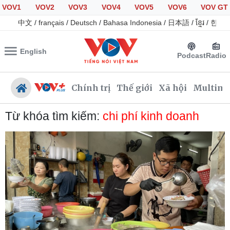
VOV1
VOV2
VOV3
VOV4
VOV5
VOV6
VOV GT
中文
/
français
/
Deutsch
/
Bahasa Indonesia
/
日本語
/
ខ្មែរ
/
한국
English
Podcast
Radio
Chính trị
Thế giới
Xã hội
Multime
Từ khóa tìm kiếm:
chi phí kinh doanh
Chính trị
Xã hội
Đảng
Tin 24h
Tổ chức nhân sự
Giáo dục
Quốc hội
Dự báo thời tiết
Nhận diện sự thật
Dấu ấn VOV
Việc làm
Biển đảo