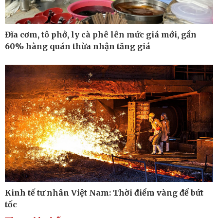
Đĩa cơm, tô phở, ly cà phê lên mức giá mới, gần
60% hàng quán thừa nhận tăng giá
Thế giới
Multimedia
Quan sát
Ảnh
Cuộc sống đó đây
Video
Hồ sơ
E-Magazine
Infographic
Kinh tế
Thị trường
Bất động sản
Giá vàng
Kinh tế tư nhân Việt Nam: Thời điểm vàng để bứt
Khởi nghiệp
Tiêu dùng
Tỷ giá
tốc
Chứng khoán