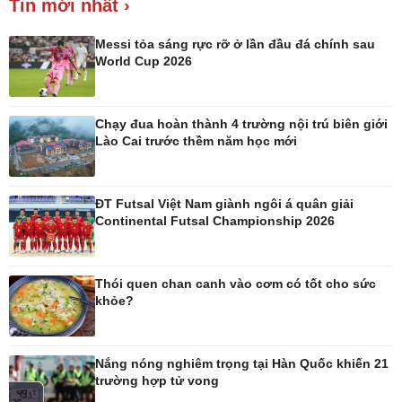
Tin mới nhất ›
Giá cà phê
Messi tỏa sáng rực rỡ ở lần đầu đá chính sau
World Cup 2026
Chạy đua hoàn thành 4 trường nội trú biên giới
Pháp luật
Thể thao
Lào Cai trước thềm năm học mới
Vụ án
Pickleball
Tin nóng
Bóng đá quốc tế
Tư vấn luật
Bóng đá Việt Nam
ĐT Futsal Việt Nam giành ngôi á quân giải
Thế giới thể thao
Continental Futsal Championship 2026
Lịch thi đấu bóng đá
eSports
Hậu trường
Thói quen chan canh vào cơm có tốt cho sức
khỏe?
Nắng nóng nghiêm trọng tại Hàn Quốc khiến 21
trường hợp tử vong
Ô tô - Xe máy
Doanh nghiệp