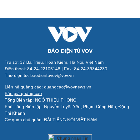
Đời sống
Văn hóa
Nhà đẹp
Sân khấu - Điện ảnh
Tình yêu - Gia đình
Văn học
BÁO ĐIỆN TỬ VOV
Blog
Âm nhạc
Di sản
Trụ sở: 37 Bà Triệu, Hoàn Kiếm, Hà Nội, Việt Nam
Điện thoại: 84-24-22105148 | Fax: 84-24-39344230
Thư điện tử: baodientuvov@vov.vn
Liên hệ quảng cáo: quangcao@vovnews.vn
Báo giá quảng cáo
Tổng Biên tập: NGÔ THIỆU PHONG
Giải trí
Du lịch
Phó Tổng Biên tập: Nguyễn Tuyết Yến, Phạm Công Hân, Đặng
Nghệ sĩ
Tư vấn
Thị Khanh
Thời trang
Săn Tour
Cơ quan chủ quản: ĐÀI TIẾNG NÓI VIỆT NAM
Sao Việt
check-in