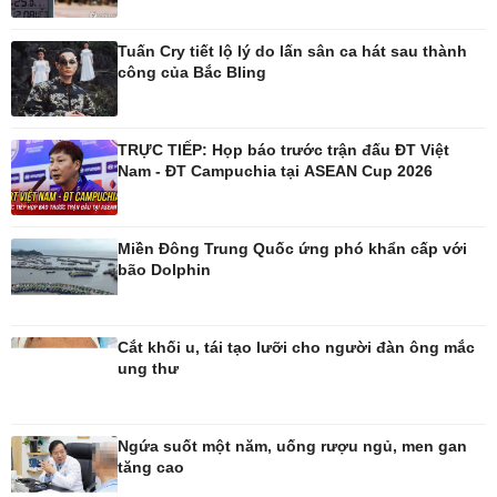
Ô tô
Thông tin doanh nghiệp
Tuấn Cry tiết lộ lý do lấn sân ca hát sau thành
Xe máy
Doanh nghiệp 24h
công của Bắc Bling
Tư vấn
Doanh nhân
Vì cộng đồng
TRỰC TIẾP: Họp báo trước trận đấu ĐT Việt
Nam - ĐT Campuchia tại ASEAN Cup 2026
Miền Đông Trung Quốc ứng phó khẩn cấp với
Công nghệ
Sức khỏe
bão Dolphin
Sành điệu
Dinh dưỡng - món ngon
Tin Công nghệ
Cây thuốc
Trải nghiệm
Sản phụ khoa
Cắt khối u, tái tạo lưỡi cho người đàn ông mắc
Chuyển đổi số
Nhi khoa
ung thư
Nam khoa
Làm đẹp - giảm cân
Phòng mạch online
Ngứa suốt một năm, uống rượu ngủ, men gan
Ăn sạch sống khỏe
tăng cao