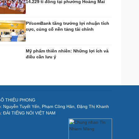
14.229 tỉ đồng tại phường Hoàng Mai
PVcomBank tăng trưởng lợi nhuận tích
cực, củng cố nền tảng tài chính
Mỹ phẩm thiên nhiên: Những lợi ích và
điều cần lưu ý
NGÔ THIỆU PHONG
p: Nguyễn Tuyết Yến, Phạm Công Hân, Đặng Thị Khanh
n: ĐÀI TIẾNG NÓI VIỆT NAM