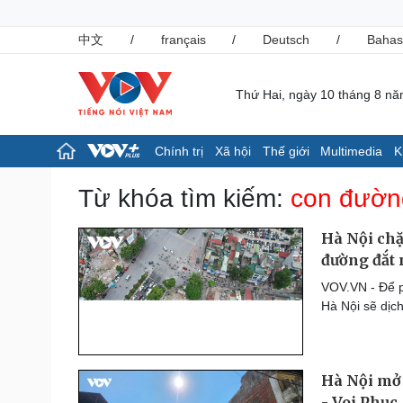
中文
/
français
/
Deutsch
/
Bahas
Thứ Hai, ngày 10 tháng 8 n
Chính trị
Xã hội
Thế giới
Multimedia
K
Chính trị
Xã hội
Từ khóa tìm kiếm:
con đường
Đảng
Tin 24h
Tổ chức nhân sự
Dự báo thời tiết
Hà Nội chặ
Quốc hội
Giáo dục
đường đắt 
Nhận diện sự thật
Dấu ấn VOV
VOV.VN - Để p
Việc làm
Hà Nội sẽ dịc
Biển đảo
Pháp luật
Thể thao
Vụ án
Pickleball
Hà Nội mở 
Tin nóng
Bóng đá Việt Nam
Tư vấn luật
Bóng đá quốc tế
- Voi Phục