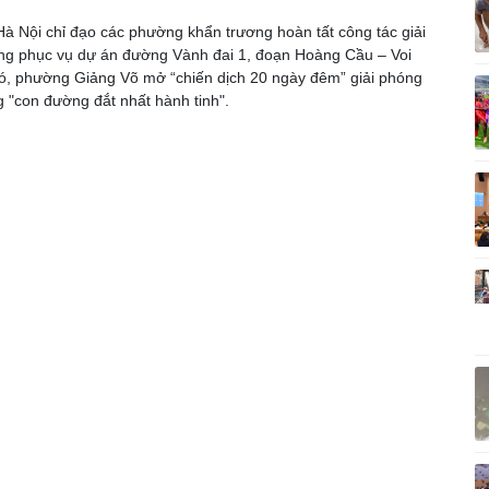
Vì cộng đồng
C
à Nội chỉ đạo các phường khẩn trương hoàn tất công tác giải
g phục vụ dự án đường Vành đai 1, đoạn Hoàng Cầu – Voi
ó, phường Giảng Võ mở “chiến dịch 20 ngày đêm” giải phóng
 "con đường đắt nhất hành tinh".
Giải trí
Du lịch
Q
Nghệ sĩ
Tư vấn
V
Thời trang
Săn Tour
Sao Việt
check-in
P