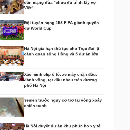
dân mạng đùa "chưa đủ trình lấy vợ
huyển đổi số
Nhi khoa
Việt"
Nam khoa
Làm đẹp - giảm cân
Đội tuyển hạng 153 FIFA giành quyền
Phòng mạch online
dự World Cup
Ăn sạch sống khỏe
uân sự - Quốc phòng
ũ khí
Hà Nội gia hạn thủ tục cho Trục đại lộ
Việt Nam
cảnh quan sông Hồng và 5 dự án lớn
hân tích
Xác minh clip ô tô, xe máy chặn đầu,
đánh võng, tạt đầu nhau trên đường
phố Hà Nội
Yemen trước nguy cơ trở lại vòng xoáy
chiến tranh
Hà Nội duyệt dự án khu phức hợp y tế