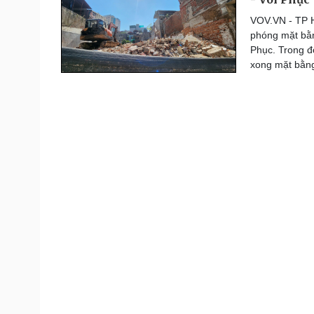
Thế giới thể thao
VOV.VN - TP H
Lịch thi đấu bóng đá
phóng mặt bằn
eSports
Phục. Trong đ
Hậu trường
xong mặt bằng
Đời sống
Văn hóa
Nhà đẹp
Sân khấu - Điện ảnh
Blog
Văn học
Tình yêu - Gia đình
Âm nhạc
Di sản