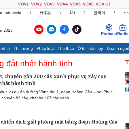
VOV1
VOV2
VOV3
VOV4
VOV5
VOV6
VOV GT
a Indonesia
/
日本語
/
ខ្មែរ
/
한국어
/
ພາ
ăm 2026
Podcast
Radio
inh tế
Thị trường
Pháp luật
Thể thao
Ô tô - Xe máy
Doanh nghi
Thế giới
Multimedia
K
 đắt nhất hành tinh
T
Quan sát
Ảnh
B
Cuộc sống đó đây
Video
K
t, chuyển gần 200 cây xanh phục vụ xây con
Hồ sơ
E-Magazine
nhất hành tinh
Infographic
hục vụ dự án đường Vành đai 1, đoạn Hoàng Cầu – Voi Phục,
h chuyển 83 cây, chặt hạ 107 cây xanh.
Ô tô - Xe máy
Doanh nghiệp
C
Ô tô
Thông tin doanh nghiệp
chiến dịch giải phóng mặt bằng đoạn Hoàng Cầu
Xe máy
Doanh nghiệp 24h
Tư vấn
Doanh nhân
T