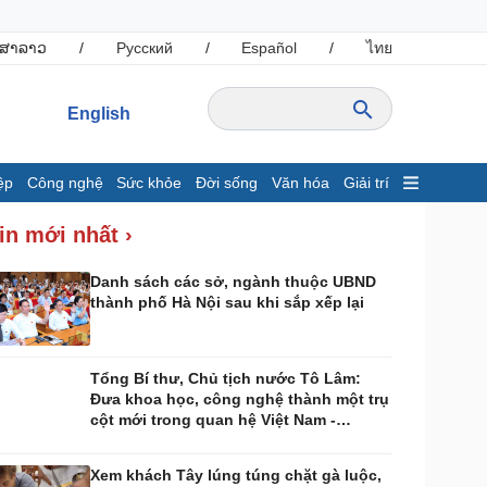
ສາລາວ
/
Русский
/
Español
/
ไทย
English
ệp
Công nghệ
Sức khỏe
Đời sống
Văn hóa
Giải trí
inh tế
Thị trường
in mới nhất ›
ất động sản
Tiêu dùng
hởi nghiệp
Giá vàng
Danh sách các sở, ngành thuộc UBND
thành phố Hà Nội sau khi sắp xếp lại
Tỷ giá
Chứng khoán
Xổ số 3 miền
Giá cà phê
Tổng Bí thư, Chủ tịch nước Tô Lâm:
Đưa khoa học, công nghệ thành một trụ
ông nghệ
Sức khỏe
cột mới trong quan hệ Việt Nam -
Sành điệu
Dinh dưỡng - món ngon
Australia
Tin Công nghệ
Cây thuốc
Xem khách Tây lúng túng chặt gà luộc,
rải nghiệm
Sản phụ khoa