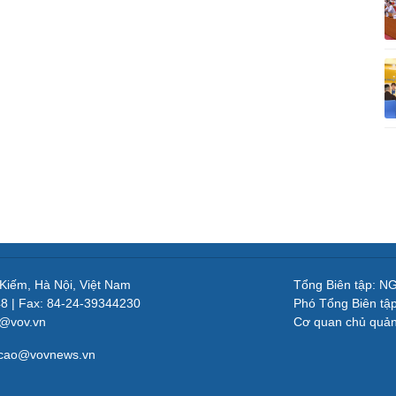
 Kiếm, Hà Nội, Việt Nam
Tổng Biên tập: 
48 | Fax: 84-24-39344230
Phó Tổng Biên tậ
v@vov.vn
Cơ quan chủ quả
gcao@vovnews.vn