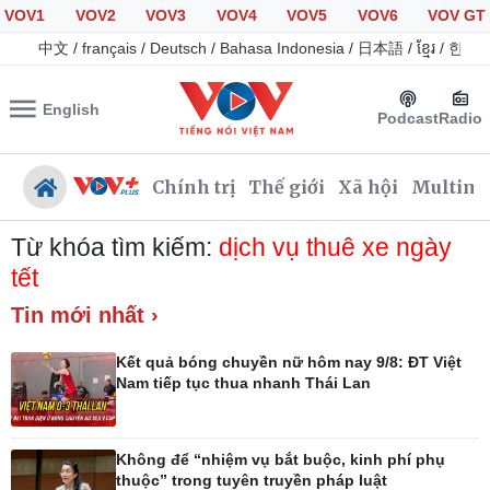
VOV1
VOV2
VOV3
VOV4
VOV5
VOV6
VOV GT
中文
/
français
/
Deutsch
/
Bahasa Indonesia
/
日本語
/
ខ្មែរ
/
한국
English
Podcast
Radio
Chính trị
Thế giới
Xã hội
Multime
Từ khóa tìm kiếm:
dịch vụ thuê xe ngày
tết
Tin mới nhất ›
Chính trị
Xã hội
Đảng
Tin 24h
Kết quả bóng chuyền nữ hôm nay 9/8: ĐT Việt
Tổ chức nhân sự
Giáo dục
Nam tiếp tục thua nhanh Thái Lan
Quốc hội
Dự báo thời tiết
Nhận diện sự thật
Dấu ấn VOV
Việc làm
Không để “nhiệm vụ bắt buộc, kinh phí phụ
Biển đảo
thuộc” trong tuyên truyền pháp luật