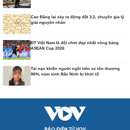
Tư vấn luật
Bóng đá Việt Nam
Thế giới thể thao
Lịch thi đấu bóng đá
Cao Bằng lại xảy ra động đất 3.2, chuyên gia lý
giải nguyên nhân
eSports
Hậu trường
ĐT Việt Nam là đội chơi đẹp nhất vòng bảng
ASEAN Cup 2026
Ô tô - Xe máy
Doanh nghiệp
Ô tô
Thông tin doanh nghiệp
Xe máy
Doanh nghiệp 24h
Tai nạn khiến người ngồi trên xe tổn thương
Tư vấn
Doanh nhân
96%, nam sinh Bắc Ninh bị khởi tố
Vì cộng đồng
Công nghệ
Sức khỏe
Sành điệu
Dinh dưỡng - món ngon
Tin Công nghệ
Cây thuốc
Trải nghiệm
Sản phụ khoa
Chuyển đổi số
Nhi khoa
BÁO ĐIỆN TỬ VOV
Nam khoa