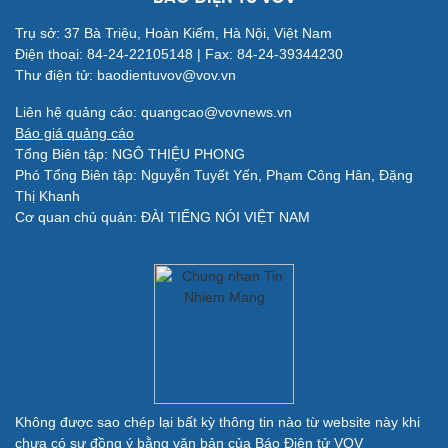
Làm đẹp - giảm cân
Trụ sở: 37 Bà Triệu, Hoàn Kiếm, Hà Nội, Việt Nam
Phòng mạch online
Điện thoại: 84-24-22105148 | Fax: 84-24-39344230
Ăn sạch sống khỏe
Thư điện tử: baodientuvov@vov.vn
Liên hệ quảng cáo: quangcao@vovnews.vn
Báo giá quảng cáo
Đời sống
Văn hóa
Tổng Biên tập: NGÔ THIỆU PHONG
Nhà đẹp
Sân khấu - Điện ảnh
Phó Tổng Biên tập: Nguyễn Tuyết Yến, Phạm Công Hân, Đặng
Tình yêu - Gia đình
Văn học
Thị Khanh
Blog
Âm nhạc
Cơ quan chủ quản: ĐÀI TIẾNG NÓI VIỆT NAM
Di sản
Giải trí
Du lịch
Nghệ sĩ
Tư vấn
Thời trang
Săn Tour
Sao Việt
check-in
Không được sao chép lại bất kỳ thông tin nào từ website này khi
chưa có sự đồng ý bằng văn bản của Báo Điện tử VOV
Quân sự - Quốc phòng