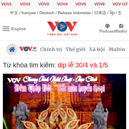
VOV1
VOV2
VOV3
VOV4
VOV5
VOV6
VOV GT
中文
/
français
/
Deutsch
/
Bahasa Indonesia
/
日本語
/
ខ្មែរ
/
한국
English
Podcast
Radio
Chính trị
Thế giới
Xã hội
Multime
Từ khóa tìm kiếm:
dịp lễ 30/4 và 1/5
Chính trị
Xã hội
Đảng
Tin 24h
Tổ chức nhân sự
Giáo dục
Quốc hội
Dự báo thời tiết
Nhận diện sự thật
Dấu ấn VOV
Việc làm
Biển đảo