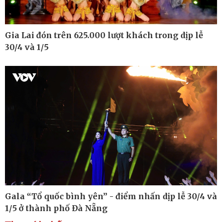
Gia Lai đón trên 625.000 lượt khách trong dịp lễ
30/4 và 1/5
Thế giới
Multimedia
Quan sát
Ảnh
Cuộc sống đó đây
Video
Hồ sơ
E-Magazine
Infographic
Kinh tế
Thị trường
Bất động sản
Giá vàng
Gala “Tổ quốc bình yên” - điểm nhấn dịp lễ 30/4 và
Khởi nghiệp
Tiêu dùng
Tỷ giá
1/5 ở thành phố Đà Nẵng
Chứng khoán