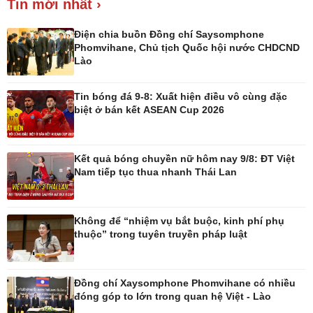
Tin mới nhất ›
Giá cà phê
Điện chia buồn Đồng chí Saysomphone
Phomvihane, Chủ tịch Quốc hội nước CHDCND
Lào
Tin bóng đá 9-8: Xuất hiện điều vô cùng đặc
Pháp luật
Thể thao
biệt ở bán kết ASEAN Cup 2026
Vụ án
Pickleball
Tin nóng
Bóng đá quốc tế
Tư vấn luật
Bóng đá Việt Nam
Kết quả bóng chuyền nữ hôm nay 9/8: ĐT Việt
Thế giới thể thao
Nam tiếp tục thua nhanh Thái Lan
Lịch thi đấu bóng đá
eSports
Hậu trường
Không để “nhiệm vụ bắt buộc, kinh phí phụ
thuộc” trong tuyên truyền pháp luật
Đồng chí Xaysomphone Phomvihane có nhiều
đóng góp to lớn trong quan hệ Việt - Lào
Ô tô - Xe máy
Doanh nghiệp