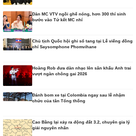
Ô tô
Thông tin doanh nghiệp
Dàn MC VTV ngồi ghế nóng, hơn 300 thí sinh
Xe máy
Doanh nghiệp 24h
bước vào Tứ kết MC nhí
Tư vấn
Doanh nhân
Vì cộng đồng
Chủ tịch Quốc hội ghi sổ tang tại Lễ viếng đồng
chí Saysomphone Phomvihane
Hoàng Rob đưa dàn nhạc lên sân khấu Anh trai
Công nghệ
Sức khỏe
vượt ngàn chông gai 2026
Sành điệu
Dinh dưỡng - món ngon
Tin Công nghệ
Cây thuốc
Trải nghiệm
Sản phụ khoa
Đánh bom xe tại Colombia ngay sau lễ nhậm
Chuyển đổi số
Nhi khoa
chức của tân Tổng thống
Nam khoa
Làm đẹp - giảm cân
Phòng mạch online
Cao Bằng lại xảy ra động đất 3.2, chuyên gia lý
Ăn sạch sống khỏe
giải nguyên nhân