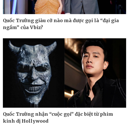
Quốc Trường giàu cỡ nào mà được gọi là “đại gia
ngầm” của Vbiz?
Thế giới
Multimedia
Quan sát
Ảnh
Cuộc sống đó đây
Video
Hồ sơ
E-Magazine
Infographic
Quốc Trường nhận “cuộc gọi” đặc biệt từ phim
kinh dị Hollywood
Kinh tế
Thị trường
Bất động sản
Giá vàng