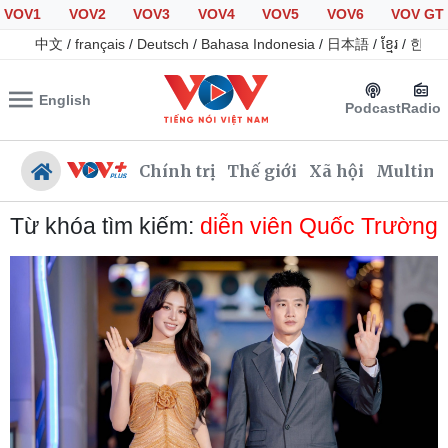
VOV1
VOV2
VOV3
VOV4
VOV5
VOV6
VOV GT
中文
/
français
/
Deutsch
/
Bahasa Indonesia
/
日本語
/
ខ្មែរ
/
한국
English
Podcast
Radio
Chính trị
Thế giới
Xã hội
Multime
Từ khóa tìm kiếm:
diễn viên Quốc Trường
Chính trị
Xã hội
Đảng
Tin 24h
Tổ chức nhân sự
Giáo dục
Quốc hội
Dự báo thời tiết
Nhận diện sự thật
Dấu ấn VOV
Việc làm
Biển đảo