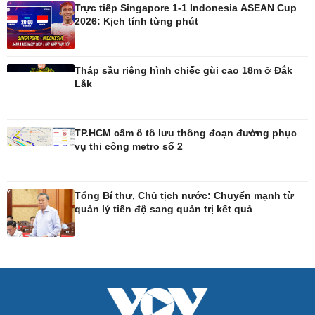
Tin Công nghệ
Cây thuốc
Trực tiếp Singapore 1-1 Indonesia ASEAN Cup
2026: Kịch tính từng phút
Trải nghiệm
Sản phụ khoa
Chuyển đổi số
Nhi khoa
Nam khoa
Làm đẹp - giảm cân
Tháp sầu riêng hình chiếc gùi cao 18m ở Đắk
Phòng mạch online
Lắk
Ăn sạch sống khỏe
TP.HCM cấm ô tô lưu thông đoạn đường phục
vụ thi công metro số 2
Tổng Bí thư, Chủ tịch nước: Chuyển mạnh từ
quản lý tiến độ sang quản trị kết quả
Đời sống
Văn hóa
Nhà đẹp
Sân khấu - Điện ảnh
Tình yêu - Gia đình
Văn học
Blog
Âm nhạc
Di sản