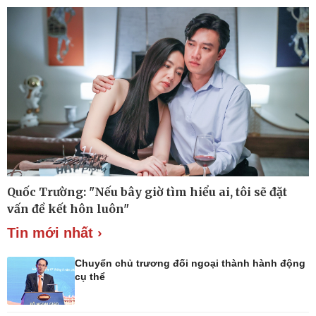
Khởi nghiệp
Tiêu dùng
Tỷ giá
Chứng khoán
Giá cà phê
Pháp luật
Thể thao
Quốc Trường: "Nếu bây giờ tìm hiểu ai, tôi sẽ đặt
Vụ án
Pickleball
vấn đề kết hôn luôn"
Tin nóng
Bóng đá quốc tế
Tin mới nhất ›
Tư vấn luật
Bóng đá Việt Nam
Thế giới thể thao
Lịch thi đấu bóng đá
Chuyển chủ trương đối ngoại thành hành động
eSports
cụ thể
Hậu trường