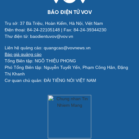
BÁO ĐIỆN TỬ VOV
Trụ sở: 37 Bà Triệu, Hoàn Kiếm, Hà Nội, Việt Nam
Điện thoại: 84-24-22105148 | Fax: 84-24-39344230
Thư điện tử: baodientuvov@vov.vn
Giải trí
Du lịch
Liên hệ quảng cáo: quangcao@vovnews.vn
Nghệ sĩ
Tư vấn
Báo giá quảng cáo
Thời trang
Săn Tour
Tổng Biên tập: NGÔ THIỆU PHONG
Sao Việt
check-in
Phó Tổng Biên tập: Nguyễn Tuyết Yến, Phạm Công Hân, Đặng
Thị Khanh
Cơ quan chủ quản: ĐÀI TIẾNG NÓI VIỆT NAM
Quân sự - Quốc phòng
Vũ khí
Việt Nam