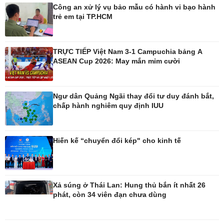
Công an xử lý vụ bảo mẫu có hành vi bạo hành
trẻ em tại TP.HCM
TRỰC TIẾP Việt Nam 3-1 Campuchia bảng A
ASEAN Cup 2026: May mắn mỉm cười
Ô tô - Xe máy
Doanh nghiệp
Ô tô
Thông tin doanh nghiệp
Xe máy
Doanh nghiệp 24h
Ngư dân Quảng Ngãi thay đổi tư duy đánh bắt,
Tư vấn
Doanh nhân
chấp hành nghiêm quy định IUU
Vì cộng đồng
Hiến kế “chuyển đổi kép" cho kinh tế
Xả súng ở Thái Lan: Hung thủ bắn ít nhất 26
phát, còn 34 viên đạn chưa dùng
Công nghệ
Sức khỏe
Sành điệu
Dinh dưỡng - món ngon