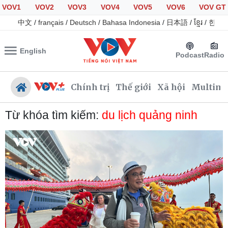
VOV1
VOV2
VOV3
VOV4
VOV5
VOV6
VOV GT
中文
/
français
/
Deutsch
/
Bahasa Indonesia
/
日本語
/
ខ្មែរ
/
한국
English
Podcast
Radio
Chính trị
Thế giới
Xã hội
Multime
Từ khóa tìm kiếm:
du lịch quảng ninh
Chính trị
Xã hội
Đảng
Tin 24h
Tổ chức nhân sự
Giáo dục
Quốc hội
Dự báo thời tiết
Nhận diện sự thật
Dấu ấn VOV
Việc làm
Biển đảo