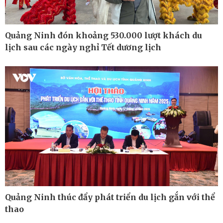
Quảng Ninh đón khoảng 530.000 lượt khách du
lịch sau các ngày nghỉ Tết dương lịch
Thế giới
Multimedia
Quan sát
Ảnh
Cuộc sống đó đây
Video
Hồ sơ
E-Magazine
Infographic
Quảng Ninh thúc đẩy phát triển du lịch gắn với thể
thao