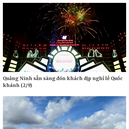
Kinh tế
Thị trường
Bất động sản
Giá vàng
Khởi nghiệp
Tiêu dùng
Tỷ giá
Chứng khoán
Giá cà phê
Quảng Ninh sẵn sàng đón khách dịp nghỉ lễ Quốc
khánh (2/9)
Pháp luật
Thể thao
Vụ án
Pickleball
Tin nóng
Bóng đá quốc tế
Tư vấn luật
Bóng đá Việt Nam