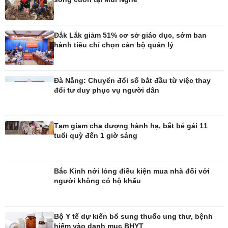
Đắk Lắk giảm 51% cơ sở giáo dục, sớm ban
hành tiêu chí chọn cán bộ quản lý
Công nghệ
Sức khỏe
Đà Nẵng: Chuyển đổi số bắt đầu từ việc thay
Sành điệu
Dinh dưỡng - món ngon
đổi tư duy phục vụ người dân
Tin Công nghệ
Cây thuốc
Trải nghiệm
Sản phụ khoa
Chuyển đổi số
Nhi khoa
Tạm giam cha dượng hành hạ, bắt bé gái 11
Nam khoa
tuổi quỳ đến 1 giờ sáng
Làm đẹp - giảm cân
Phòng mạch online
Ăn sạch sống khỏe
Bắc Kinh nới lỏng điều kiện mua nhà đối với
người không có hộ khẩu
Bộ Y tế dự kiến bổ sung thuốc ung thư, bệnh
hiếm vào danh mục BHYT