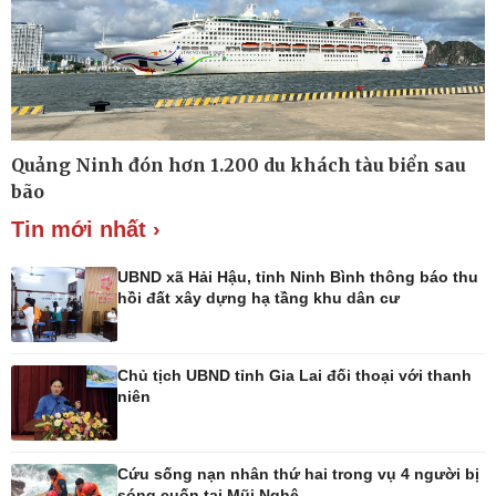
Thế giới thể thao
Lịch thi đấu bóng đá
eSports
Hậu trường
Quảng Ninh đón hơn 1.200 du khách tàu biển sau
bão
Tin mới nhất ›
UBND xã Hải Hậu, tỉnh Ninh Bình thông báo thu
hồi đất xây dựng hạ tầng khu dân cư
Ô tô - Xe máy
Doanh nghiệp
Ô tô
Thông tin doanh nghiệp
Xe máy
Doanh nghiệp 24h
Chủ tịch UBND tỉnh Gia Lai đối thoại với thanh
Tư vấn
Doanh nhân
niên
Vì cộng đồng
Cứu sống nạn nhân thứ hai trong vụ 4 người bị
sóng cuốn tại Mũi Nghê