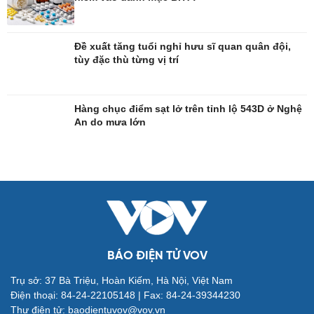
Đề xuất tăng tuổi nghỉ hưu sĩ quan quân đội,
Đời sống
Văn hóa
tùy đặc thù từng vị trí
Nhà đẹp
Sân khấu - Điện ảnh
Tình yêu - Gia đình
Văn học
Blog
Âm nhạc
Hàng chục điểm sạt lở trên tỉnh lộ 543D ở Nghệ
Di sản
An do mưa lớn
BÁO ĐIỆN TỬ VOV
Giải trí
Du lịch
Trụ sở: 37 Bà Triệu, Hoàn Kiếm, Hà Nội, Việt Nam
Nghệ sĩ
Tư vấn
Điện thoại: 84-24-22105148 | Fax: 84-24-39344230
Thời trang
Săn Tour
Thư điện tử: baodientuvov@vov.vn