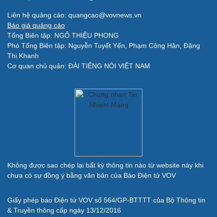
Sao Việt
check-in
Liên hệ quảng cáo: quangcao@vovnews.vn
Báo giá quảng cáo
Tổng Biên tập: NGÔ THIỆU PHONG
Phó Tổng Biên tập: Nguyễn Tuyết Yến, Phạm Công Hân, Đặng
Thị Khanh
Cơ quan chủ quản: ĐÀI TIẾNG NÓI VIỆT NAM
Quân sự - Quốc phòng
Vũ khí
Việt Nam
Phân tích
Không được sao chép lại bất kỳ thông tin nào từ website này khi
chưa có sự đồng ý bằng văn bản của Báo Điện tử VOV
Giấy phép báo Điện tử VOV số 564/GP-BTTTT của Bộ Thông tin
& Truyền thông cấp ngày 13/12/2016