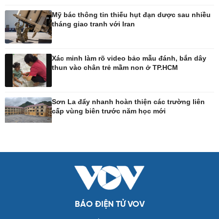
Tư vấn luật
Bóng đá Việt Nam
Thế giới thể thao
Mỹ bác thông tin thiếu hụt đạn dược sau nhiều
Lịch thi đấu bóng đá
tháng giao tranh với Iran
eSports
Hậu trường
Xác minh làm rõ video bảo mẫu đánh, bắn dây
thun vào chân trẻ mầm non ở TP.HCM
Ô tô - Xe máy
Doanh nghiệp
Ô tô
Thông tin doanh nghiệp
Sơn La đẩy nhanh hoàn thiện các trường liên
Xe máy
Doanh nghiệp 24h
cấp vùng biên trước năm học mới
Tư vấn
Doanh nhân
Vì cộng đồng
Công nghệ
Sức khỏe
Sành điệu
Dinh dưỡng - món ngon
Tin Công nghệ
Cây thuốc
Trải nghiệm
Sản phụ khoa
Chuyển đổi số
Nhi khoa
BÁO ĐIỆN TỬ VOV
Nam khoa