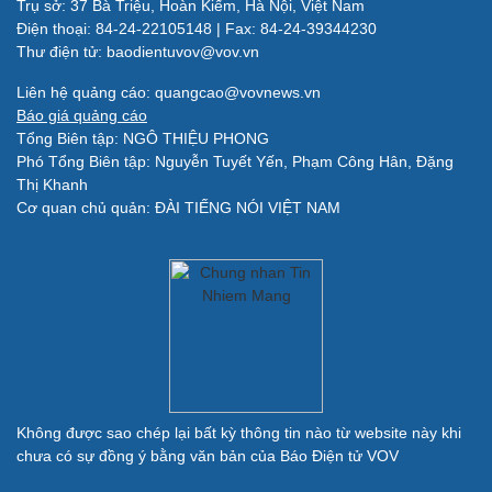
Trụ sở: 37 Bà Triệu, Hoàn Kiếm, Hà Nội, Việt Nam
Làm đẹp - giảm cân
Điện thoại: 84-24-22105148 | Fax: 84-24-39344230
Phòng mạch online
Thư điện tử: baodientuvov@vov.vn
Ăn sạch sống khỏe
Liên hệ quảng cáo: quangcao@vovnews.vn
Báo giá quảng cáo
Đời sống
Văn hóa
Tổng Biên tập: NGÔ THIỆU PHONG
Nhà đẹp
Sân khấu - Điện ảnh
Phó Tổng Biên tập: Nguyễn Tuyết Yến, Phạm Công Hân, Đặng
Tình yêu - Gia đình
Văn học
Thị Khanh
Blog
Âm nhạc
Cơ quan chủ quản: ĐÀI TIẾNG NÓI VIỆT NAM
Di sản
Giải trí
Du lịch
Nghệ sĩ
Tư vấn
Thời trang
Săn Tour
Sao Việt
check-in
Không được sao chép lại bất kỳ thông tin nào từ website này khi
chưa có sự đồng ý bằng văn bản của Báo Điện tử VOV
Quân sự - Quốc phòng
Vũ khí