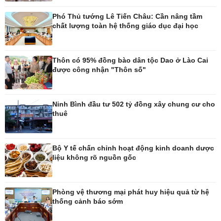
Phó Thủ tướng Lê Tiến Châu: Cần nâng tầm
Thế giới
Multimedia
chất lượng toàn hệ thống giáo dục đại học
Quan sát
Ảnh
Cuộc sống đó đây
Video
Hồ sơ
E-Magazine
Thôn có 95% đồng bào dân tộc Dao ở Lào Cai
Infographic
được công nhận "Thôn số"
Kinh tế
Thị trường
Ninh Bình đầu tư 502 tỷ đồng xây chung cư cho
thuê
Bất động sản
Giá vàng
Khởi nghiệp
Tiêu dùng
Tỷ giá
Chứng khoán
Bộ Y tế chấn chỉnh hoạt động kinh doanh dược
Giá cà phê
liệu không rõ nguồn gốc
Pháp luật
Thể thao
Phòng vệ thương mại phát huy hiệu quả từ hệ
thống cảnh báo sớm
Vụ án
Pickleball
Tin nóng
Bóng đá quốc tế