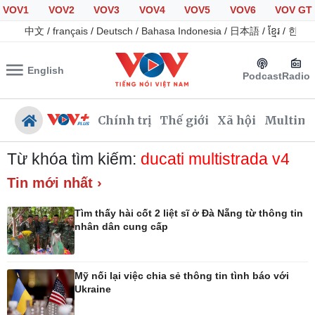
VOV1
VOV2
VOV3
VOV4
VOV5
VOV6
VOV GT
中文
/
français
/
Deutsch
/
Bahasa Indonesia
/
日本語
/
ខ្មែរ
/
한국
English
Podcast
Radio
Chính trị
Thế giới
Xã hội
Multime
Từ khóa tìm kiếm:
ducati multistrada v4
Tin mới nhất ›
Chính trị
Xã hội
Tìm thấy hài cốt 2 liệt sĩ ở Đà Nẵng từ thông tin
Đảng
Tin 24h
nhân dân cung cấp
Tổ chức nhân sự
Giáo dục
Quốc hội
Dự báo thời tiết
Nhận diện sự thật
Dấu ấn VOV
Mỹ nối lại việc chia sẻ thông tin tình báo với
Việc làm
Ukraine
Biển đảo