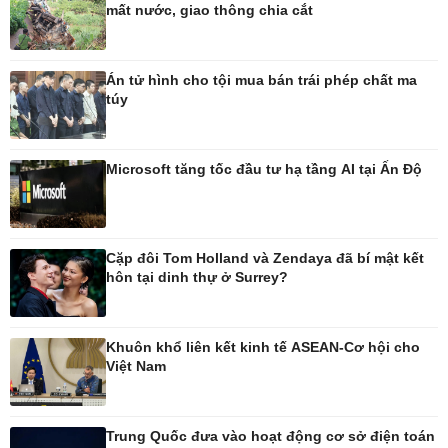
mất nước, giao thông chia cắt
Pháp luật
Thể thao
Vụ án
Pickleball
Án tử hình cho tội mua bán trái phép chất ma
Tin nóng
Bóng đá quốc tế
túy
Tư vấn luật
Bóng đá Việt Nam
Thế giới thể thao
Lịch thi đấu bóng đá
Microsoft tăng tốc đầu tư hạ tầng AI tại Ấn Độ
eSports
Hậu trường
Cặp đôi Tom Holland và Zendaya đã bí mật kết
hôn tại dinh thự ở Surrey?
Ô tô - Xe máy
Doanh nghiệp
Ô tô
Thông tin doanh nghiệp
Khuôn khổ liên kết kinh tế ASEAN-Cơ hội cho
Xe máy
Doanh nghiệp 24h
Việt Nam
Tư vấn
Doanh nhân
Vì cộng đồng
Trung Quốc đưa vào hoạt động cơ sở điện toán