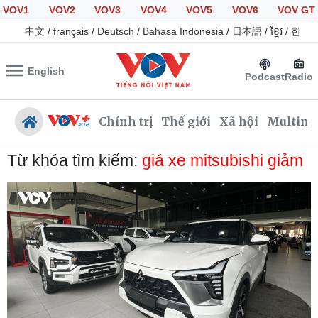
VOV1
VOV2
VOV3
VOV4
VOV5
VOV6
VOV GT
中文
/
français
/
Deutsch
/
Bahasa Indonesia
/
日本語
/
ខ្មែរ
/
한국
English
Podcast
Radio
Chính trị
Thế giới
Xã hội
Multime
Từ khóa tìm kiếm:
giá xe mitsubishi giảm
Chính trị
Xã hội
Đảng
Tin 24h
Tổ chức nhân sự
Giáo dục
Quốc hội
Dự báo thời tiết
Nhận diện sự thật
Dấu ấn VOV
Việc làm
Biển đảo