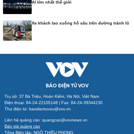
AI lớn nhất thế giới
Công nghệ
Sức khỏe
Sành điệu
Dinh dưỡng - món ngon
Xe khách lao xuống hố sâu trên đường tránh lũ
Tin Công nghệ
Cây thuốc
Trải nghiệm
Sản phụ khoa
Chuyển đổi số
Nhi khoa
Nam khoa
Làm đẹp - giảm cân
Phòng mạch online
Ăn sạch sống khỏe
BÁO ĐIỆN TỬ VOV
Trụ sở: 37 Bà Triệu, Hoàn Kiếm, Hà Nội, Việt Nam
Đời sống
Văn hóa
Điện thoại: 84-24-22105148 | Fax: 84-24-39344230
Nhà đẹp
Sân khấu - Điện ảnh
Thư điện tử: baodientuvov@vov.vn
Tình yêu - Gia đình
Văn học
Blog
Âm nhạc
Liên hệ quảng cáo: quangcao@vovnews.vn
Di sản
Báo giá quảng cáo
Tổng Biên tập: NGÔ THIỆU PHONG