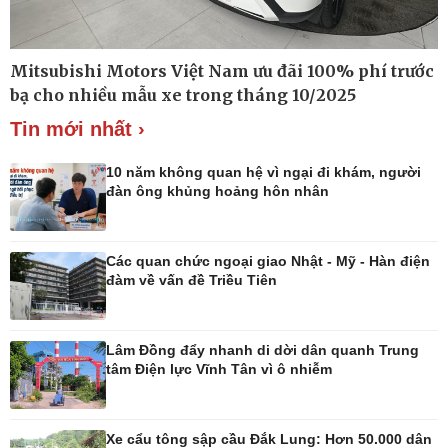
Mitsubishi Motors Việt Nam ưu đãi 100% phí trước
Thế giới
Multimedia
bạ cho nhiều mẫu xe trong tháng 10/2025
Quan sát
Ảnh
Tin mới nhất ›
Cuộc sống đó đây
Video
Hồ sơ
E-Magazine
Infographic
10 năm không quan hệ vì ngại đi khám, người
đàn ông khủng hoảng hôn nhân
Các quan chức ngoại giao Nhật - Mỹ - Hàn điện
Kinh tế
Thị trường
đàm về vấn đề Triều Tiên
Bất động sản
Giá vàng
Khởi nghiệp
Tiêu dùng
Tỷ giá
Lâm Đồng đẩy nhanh di dời dân quanh Trung
Chứng khoán
tâm Điện lực Vĩnh Tân vì ô nhiễm
Giá cà phê
Xe cẩu tông sập cầu Đắk Lung: Hơn 50.000 dân