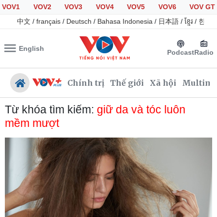
VOV1
VOV2
VOV3
VOV4
VOV5
VOV6
VOV GT
中文
/
français
/
Deutsch
/
Bahasa Indonesia
/
日本語
/
ខ្មែរ
/
한국
English
Podcast
Radio
Chính trị
Thế giới
Xã hội
Multime
Từ khóa tìm kiếm:
giữ da và tóc luôn
mềm mượt
Chính trị
Xã hội
Đảng
Tin 24h
Tổ chức nhân sự
Dự báo thời tiết
Quốc hội
Giáo dục
Nhận diện sự thật
Dấu ấn VOV
Việc làm
Biển đảo