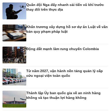
Quân đội Nga đẩy nhanh cải tiến vũ khí trước
thay đổi trên thực địa
Pháp luật
Thể thao
Vụ án
Pickleball
Khẩn trương xây dựng hồ sơ dự án Luật về văn
Tin nóng
Bóng đá Việt Nam
bản quy phạm pháp luật
Tư vấn luật
Bóng đá quốc tế
Thế giới thể thao
Lịch thi đấu bóng đá
Động đất mạnh làm rung chuyển Colombia
eSports
Hậu trường
Từ năm 2027, vận hành nền tảng quản lý cấp
cứu ngoại viện toàn quốc
Ô tô - Xe máy
Doanh nghiệp
Ô tô
Thông tin doanh nghiệp
Xe máy
Doanh nghiệp 24h
Thành lập Ủy ban quốc gia về an ninh hàng
không và tạo thuận lợi hàng không
Tư vấn
Doanh nhân
Vì cộng đồng