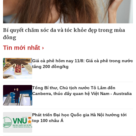
Thế giới
Multimedia
Bí quyết chăm sóc da và tóc khỏe đẹp trong mùa
Quan sát
Ảnh
đông
Cuộc sống đó đây
Video
Hồ sơ
E-Magazine
Tin mới nhất ›
Infographic
Giá cà phê hôm nay 11/8: Giá cà phê trong nước
tăng 200 đồng/kg
Kinh tế
Thị trường
Tổng Bí thư, Chủ tịch nước Tô Lâm đến
Bất động sản
Tiêu dùng
Canberra, thúc đẩy quan hệ Việt Nam - Australia
Khởi nghiệp
Giá vàng
Tỷ giá
Chứng khoán
Phát triển Đại học Quốc gia Hà Nội hướng tới
Xổ số 3 miền
top 100 châu Á
Giá cà phê