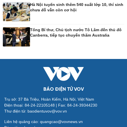
Hà Nội tuyển sinh thêm 540 suất lớp 10, thí sinh
chưa đỗ vẫn còn cơ hội
Công nghệ
Sức khỏe
Sành điệu
Dinh dưỡng - món ngon
Tổng Bí thư, Chủ tịch nước Tô Lâm đến thủ đô
Tin Công nghệ
Cây thuốc
Canberra, tiếp tục chuyến thăm Australia
Trải nghiệm
Sản phụ khoa
Chuyển đổi số
Nhi khoa
Nam khoa
Làm đẹp - giảm cân
Phòng mạch online
Ăn sạch sống khỏe
BÁO ĐIỆN TỬ VOV
Trụ sở: 37 Bà Triệu, Hoàn Kiếm, Hà Nội, Việt Nam
Đời sống
Văn hóa
Điện thoại: 84-24-22105148 | Fax: 84-24-39344230
Nhà đẹp
Sân khấu - Điện ảnh
Thư điện tử: baodientuvov@vov.vn
Blog
Văn học
Tình yêu - Gia đình
Âm nhạc
Liên hệ quảng cáo: quangcao@vovnews.vn
Di sản