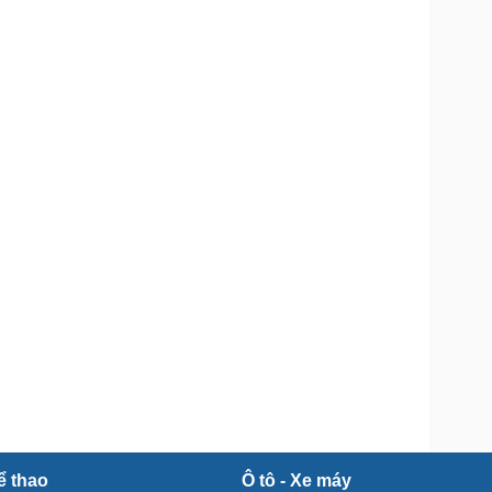
Doanh nghiệp 24h
Tin Công nghệ
Doanh nhân
Trải nghiệm
ì cộng đồng
Chuyển đổi số
u lịch
Podcast
Tư vấn
Câu chuyện thời sự
Săn Tour
Đọc truyện đêm khuya
heck-in
Cửa sổ tình yêu
Kể chuyện cho bé
Hạt giống tâm hồn
ể thao
Ô tô - Xe máy