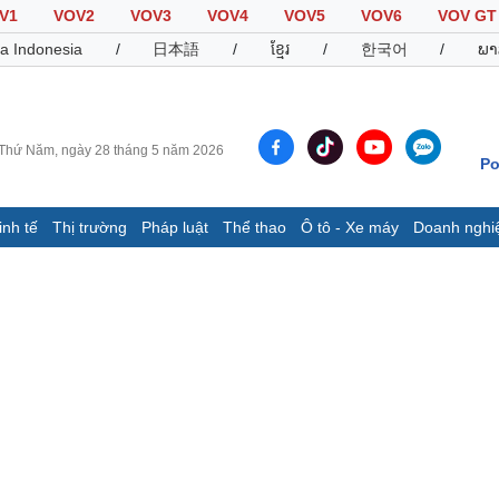
V1
VOV2
VOV3
VOV4
VOV5
VOV6
VOV GT
a Indonesia
/
日本語
/
ខ្មែរ
/
한국어
/
ພາ
Thứ Năm, ngày 28 tháng 5 năm 2026
Po
inh tế
Thị trường
Pháp luật
Thể thao
Ô tô - Xe máy
Doanh nghi
Thế giới
Multimedia
K
Quan sát
Video
B
Cuộc sống đó đây
Ảnh
K
Hồ sơ
E-Magazine
Infographic
Thể thao
Ô tô - Xe máy
D
Bóng đá
Ô tô
T