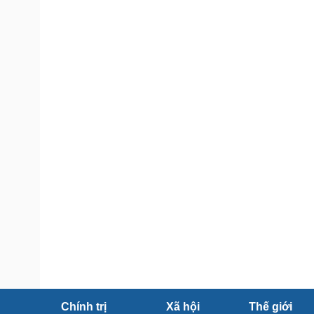
Tin nóng
Việt Nam
Tư vấn luật
Phân tích
Sức khỏe
Đời sống
Dinh dưỡng - món ngon
Nhà đẹp
Cây thuốc
Blog
Sản phụ khoa
Tình yêu - Gia đình
Nhi khoa
Nam khoa
Làm đẹp - giảm cân
Phòng mạch online
Ăn sạch sống khỏe
Cải chính
Chính trị
Xã hội
Thế giới