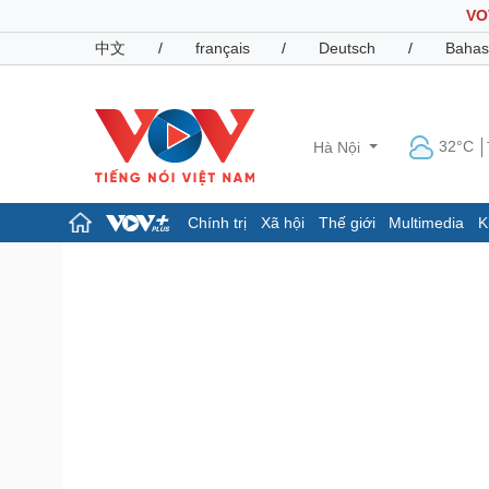
VO
中文
/
français
/
Deutsch
/
Bahas
32°C
Hà Nội
Chính trị
Xã hội
Thế giới
Multimedia
K
Chính trị
Xã hội
Đảng
Tin 24h
Tổ chức nhân sự
Dự báo thời tiết
Quốc hội
Giáo dục
Nhận diện sự thật
Dấu ấn VOV
Việc làm
Biển đảo
Pháp luật
Quân sự - Quốc phòng
Vụ án
Vũ khí