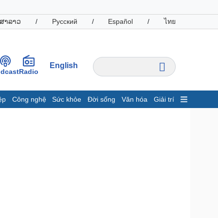
ສາລາວ
/
Русский
/
Español
/
ไทย
English
dcast
Radio
ệp
Công nghệ
Sức khỏe
Đời sống
Văn hóa
Giải trí
inh tế
Thị trường
ất động sản
Giá vàng
hởi nghiệp
Tiêu dùng
Tỷ giá
Chứng khoán
Giá cà phê
oanh nghiệp
Công nghệ
hông tin doanh nghiệp
Sành điệu