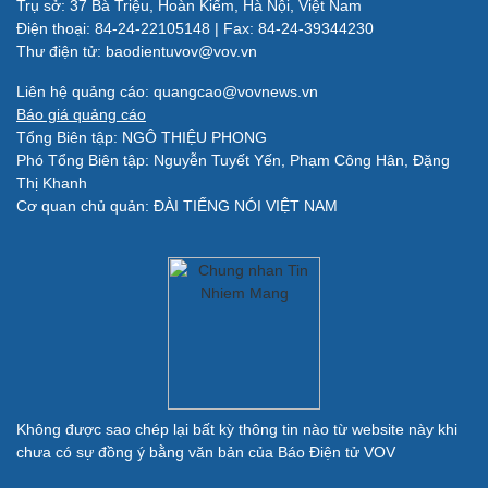
Trụ sở: 37 Bà Triệu, Hoàn Kiếm, Hà Nội, Việt Nam
Làm đẹp - giảm cân
Điện thoại: 84-24-22105148 | Fax: 84-24-39344230
Phòng mạch online
Thư điện tử: baodientuvov@vov.vn
Ăn sạch sống khỏe
Liên hệ quảng cáo: quangcao@vovnews.vn
Báo giá quảng cáo
Đời sống
Văn hóa
Tổng Biên tập: NGÔ THIỆU PHONG
Nhà đẹp
Sân khấu - Điện ảnh
Phó Tổng Biên tập: Nguyễn Tuyết Yến, Phạm Công Hân, Đặng
Tình yêu - Gia đình
Văn học
Thị Khanh
Blog
Âm nhạc
Cơ quan chủ quản: ĐÀI TIẾNG NÓI VIỆT NAM
Di sản
Giải trí
Du lịch
Nghệ sĩ
Tư vấn
Thời trang
Săn Tour
Sao Việt
check-in
Không được sao chép lại bất kỳ thông tin nào từ website này khi
chưa có sự đồng ý bằng văn bản của Báo Điện tử VOV
Quân sự - Quốc phòng
Vũ khí