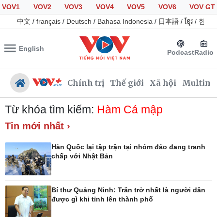
VOV1
VOV2
VOV3
VOV4
VOV5
VOV6
VOV GT
中文
/
français
/
Deutsch
/
Bahasa Indonesia
/
日本語
/
ខ្មែរ
/
한국
English
Podcast
Radio
Chính trị
Thế giới
Xã hội
Multime
Từ khóa tìm kiếm:
Hàm Cá mập
Tin mới nhất ›
Chính trị
Xã hội
Hàn Quốc lại tập trận tại nhóm đảo đang tranh
Đảng
Tin 24h
chấp với Nhật Bản
Tổ chức nhân sự
Giáo dục
Quốc hội
Dự báo thời tiết
Nhận diện sự thật
Dấu ấn VOV
Bí thư Quảng Ninh: Trăn trở nhất là người dân
Việc làm
được gì khi tỉnh lên thành phố
Biển đảo