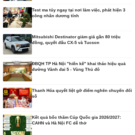
Test ma túy ngay tại nơi làm việc, phát hiện 3
Thế giới
Multimedia
công nhân dương tính
Quan sát
Ảnh
Cuộc sống đó đây
Video
Hồ sơ
E-Magazine
Mitsubishi Destinator giảm giá gần 80 triệu
Infographic
đồng, quyết đấu CX-5 và Tucson
Kinh tế
Thị trường
ĐBQH TP Hà Nội "hiến kế" khai thác hiệu quả
đường Vành đai 5 - Vùng Thủ đô
Bất động sản
Giá vàng
Khởi nghiệp
Tiêu dùng
Tỷ giá
Chứng khoán
Thanh Hóa quyết liệt gỡ điểm nghẽn chuyển đổi
Giá cà phê
số
Pháp luật
Thể thao
Kết quả bốc thăm Cúp Quốc gia 2026/2027:
CAHN và Hà Nội FC dễ thở
Vụ án
Pickleball
Tin nóng
Bóng đá quốc tế