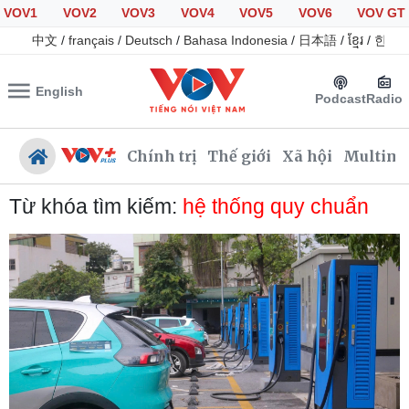
VOV1
VOV2
VOV3
VOV4
VOV5
VOV6
VOV GT
中文
/
français
/
Deutsch
/
Bahasa Indonesia
/
日本語
/
ខ្មែរ
/
한국
English
Podcast
Radio
Chính trị
Thế giới
Xã hội
Multime
Từ khóa tìm kiếm:
hệ thống quy chuẩn
Chính trị
Xã hội
Đảng
Tin 24h
Tổ chức nhân sự
Giáo dục
Quốc hội
Dự báo thời tiết
Nhận diện sự thật
Dấu ấn VOV
Việc làm
Biển đảo