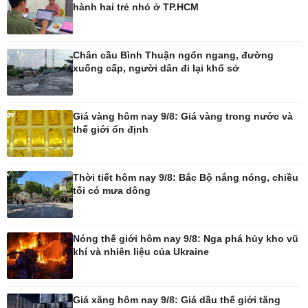
hành hai trẻ nhỏ ở TP.HCM
Pháp luật
Thể thao
Vụ án
Pickleball
Chân cầu Bình Thuận ngổn ngang, đường
Tin nóng
Bóng đá quốc tế
xuống cấp, người dân đi lại khổ sở
Tư vấn luật
Bóng đá Việt Nam
Thế giới thể thao
Lịch thi đấu bóng đá
Giá vàng hôm nay 9/8: Giá vàng trong nước và
eSports
thế giới ổn định
Hậu trường
Thời tiết hôm nay 9/8: Bắc Bộ nắng nóng, chiều
tối có mưa dông
Ô tô - Xe máy
Doanh nghiệp
Ô tô
Thông tin doanh nghiệp
Nóng thế giới hôm nay 9/8: Nga phá hủy kho vũ
Xe máy
Doanh nghiệp 24h
khí và nhiên liệu của Ukraine
Tư vấn
Doanh nhân
Vì cộng đồng
Giá xăng hôm nay 9/8: Giá dầu thế giới tăng