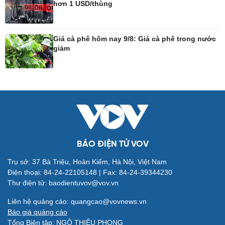
hơn 1 USD/thùng
Công nghệ
Sức khỏe
Sành điệu
Dinh dưỡng - món ngon
Giá cà phê hôm nay 9/8: Giá cà phê trong nước
giảm
Tin Công nghệ
Cây thuốc
Trải nghiệm
Sản phụ khoa
Chuyển đổi số
Nhi khoa
Nam khoa
Làm đẹp - giảm cân
Phòng mạch online
Ăn sạch sống khỏe
BÁO ĐIỆN TỬ VOV
Trụ sở: 37 Bà Triệu, Hoàn Kiếm, Hà Nội, Việt Nam
Đời sống
Văn hóa
Điện thoại: 84-24-22105148 | Fax: 84-24-39344230
Nhà đẹp
Sân khấu - Điện ảnh
Thư điện tử: baodientuvov@vov.vn
Tình yêu - Gia đình
Văn học
Blog
Âm nhạc
Liên hệ quảng cáo: quangcao@vovnews.vn
Di sản
Báo giá quảng cáo
Tổng Biên tập: NGÔ THIỆU PHONG