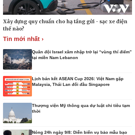
Xây dựng quy chuẩn cho hạ tầng gửi - sạc xe điện
Thế giới
Multimedia
thế nào?
Quan sát
Ảnh
Tin mới nhất ›
Cuộc sống đó đây
Video
Hồ sơ
E-Magazine
Infographic
Quân đội Israel xâm nhập trở lại “vùng thí điểm”
tại miền Nam Lebanon
Lịch bán kết ASEAN Cup 2026: Việt Nam gặp
Kinh tế
Thị trường
Malaysia, Thái Lan đối đầu Singapore
Bất động sản
Giá vàng
Khởi nghiệp
Tiêu dùng
Tỷ giá
Thượng viện Mỹ thông qua dự luật chi tiêu tạm
Chứng khoán
thời
Giá cà phê
Nóng 24h ngày 9/8: Diễn biến vụ bảo mẫu bạo