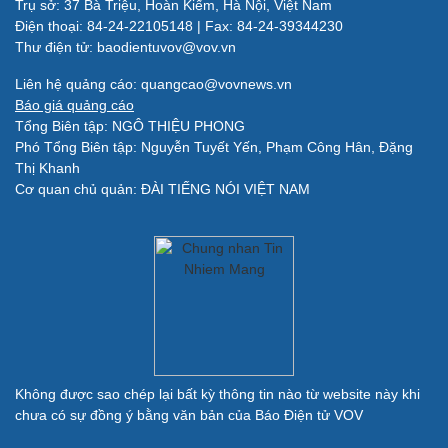
Trụ sở: 37 Bà Triệu, Hoàn Kiếm, Hà Nội, Việt Nam
Làm đẹp - giảm cân
Điện thoại: 84-24-22105148 | Fax: 84-24-39344230
Phòng mạch online
Thư điện tử: baodientuvov@vov.vn
Ăn sạch sống khỏe
Liên hệ quảng cáo: quangcao@vovnews.vn
Báo giá quảng cáo
Đời sống
Văn hóa
Tổng Biên tập: NGÔ THIỆU PHONG
Phó Tổng Biên tập: Nguyễn Tuyết Yến, Phạm Công Hân, Đặng
Nhà đẹp
Sân khấu - Điện ảnh
Thị Khanh
Blog
Văn học
Cơ quan chủ quản: ĐÀI TIẾNG NÓI VIỆT NAM
Tình yêu - Gia đình
Âm nhạc
Di sản
Giải trí
Du lịch
Nghệ sĩ
Tư vấn
Thời trang
Săn Tour
Sao Việt
check-in
Không được sao chép lại bất kỳ thông tin nào từ website này khi
chưa có sự đồng ý bằng văn bản của Báo Điện tử VOV
Quân sự - Quốc phòng
Vũ khí