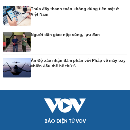
Tư vấn luật
Bóng đá quốc tế
Thúc đẩy thanh toán không dùng tiền mặt ở
Thế giới thể thao
Việt Nam
Lịch thi đấu bóng đá
eSports
Hậu trường
Người dân giao nộp súng, lựu đạn
Ô tô - Xe máy
Doanh nghiệp
Ô tô
Thông tin doanh nghiệp
Ấn Độ xác nhận đàm phán với Pháp về máy bay
Xe máy
Doanh nghiệp 24h
chiến đấu thế hệ thứ 6
Tư vấn
Doanh nhân
Vì cộng đồng
Công nghệ
Sức khỏe
Sành điệu
Dinh dưỡng - món ngon
Tin Công nghệ
Cây thuốc
Trải nghiệm
Sản phụ khoa
BÁO ĐIỆN TỬ VOV
Chuyển đổi số
Nhi khoa
Nam khoa