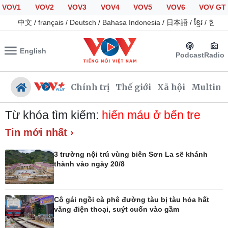
VOV1
VOV2
VOV3
VOV4
VOV5
VOV6
VOV GT
中文
/
français
/
Deutsch
/
Bahasa Indonesia
/
日本語
/
ខ្មែរ
/
한국
English
Podcast
Radio
Chính trị
Thế giới
Xã hội
Multime
Từ khóa tìm kiếm:
hiến máu ở bến tre
Tin mới nhất ›
Chính trị
Xã hội
3 trường nội trú vùng biên Sơn La sẽ khánh
Đảng
Tin 24h
thành vào ngày 20/8
Tổ chức nhân sự
Dự báo thời tiết
Quốc hội
Giáo dục
Nhận diện sự thật
Dấu ấn VOV
Cô gái ngồi cà phê đường tàu bị tàu hỏa hất
Việc làm
văng điện thoại, suýt cuốn vào gầm
Biển đảo