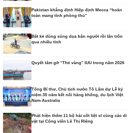
Pakistan khẳng định Hiệp định Mecca “hoàn
Thế giới
Multimedia
toàn mang tính phòng thủ”
Quan sát
Ảnh
Cuộc sống đó đây
Video
Hồ sơ
E-Magazine
Bắt kẻ dùng súng dọa bắn người rồi lẩn trốn
Infographic
qua nhiều tỉnh
Kinh tế
Thị trường
Quyết tâm gỡ “Thẻ vàng” IUU trong năm 2026
Bất động sản
Tiêu dùng
Khởi nghiệp
Giá vàng
Tỷ giá
Chứng khoán
Tổng Bí thư, Chủ tịch nước Tô Lâm dự Lễ kỷ
Xổ số 3 miền
niệm 35 năm kết nối hàng không, du lịch Việt
Giá cà phê
Nam-Australia
Phát hiện thêm 11 bộ hài cốt liệt sĩ cùng các di
Pháp luật
Thể thao
vật tại Công viên Lê Thị Riêng
Vụ án
Pickleball
Tin nóng
Bóng đá Việt Nam