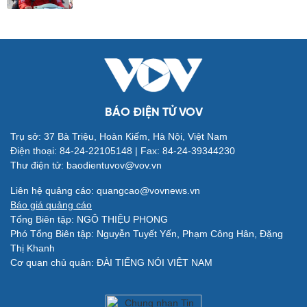
Đời sống
Văn hóa
Nhà đẹp
Sân khấu - Điện ảnh
Tình yêu - Gia đình
Văn học
BÁO ĐIỆN TỬ VOV
Blog
Âm nhạc
Di sản
Trụ sở: 37 Bà Triệu, Hoàn Kiếm, Hà Nội, Việt Nam
Điện thoại: 84-24-22105148 | Fax: 84-24-39344230
Thư điện tử: baodientuvov@vov.vn
Liên hệ quảng cáo: quangcao@vovnews.vn
Báo giá quảng cáo
Tổng Biên tập: NGÔ THIỆU PHONG
Giải trí
Du lịch
Phó Tổng Biên tập: Nguyễn Tuyết Yến, Phạm Công Hân, Đặng
Nghệ sĩ
Tư vấn
Thị Khanh
Thời trang
Săn Tour
Cơ quan chủ quản: ĐÀI TIẾNG NÓI VIỆT NAM
Sao Việt
check-in