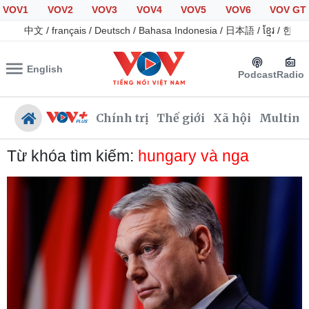
VOV1
VOV2
VOV3
VOV4
VOV5
VOV6
VOV GT
中文
/
français
/
Deutsch
/
Bahasa Indonesia
/
日本語
/
ខ្មែរ
/
한국
English
Podcast
Radio
Chính trị
Thế giới
Xã hội
Multime
Từ khóa tìm kiếm:
hungary và nga
Chính trị
Xã hội
Đảng
Tin 24h
Tổ chức nhân sự
Giáo dục
Quốc hội
Dự báo thời tiết
Nhận diện sự thật
Dấu ấn VOV
Việc làm
Biển đảo