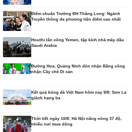
Ô tô
Thông tin doanh nghiệp
Điểm chuẩn Trường ĐH Thăng Long: Ngành
Xe máy
Doanh nghiệp 24h
Truyền thông đa phương tiện điểm cao nhất
Tư vấn
Doanh nhân
Vì cộng đồng
Houthi tấn công Yemen, tập kích nhà máy dầu
Saudi Arabia
Đường Hoa, Quảng Ninh đón nhận Bằng công
Công nghệ
Sức khỏe
nhận Cây chè Di sản
Sành điệu
Dinh dưỡng - món ngon
Tin Công nghệ
Cây thuốc
Trải nghiệm
Sản phụ khoa
Kết quả bóng đá Việt Nam hôm nay 9/8: Sơn La
Chuyển đổi số
Nhi khoa
giành hạng ba
Nam khoa
Làm đẹp - giảm cân
Phòng mạch online
Thời tiết ngày 10/8: Hà Nội nắng nóng 37 độ,
Ăn sạch sống khỏe
nhiều nơi mưa dông