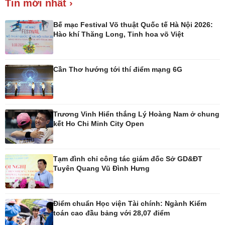
Tin mới nhất ›
Giá cà phê
Bế mạc Festival Võ thuật Quốc tế Hà Nội 2026:
Hào khí Thăng Long, Tinh hoa võ Việt
Cần Thơ hướng tới thí điểm mạng 6G
Pháp luật
Thể thao
Vụ án
Pickleball
Tin nóng
Bóng đá quốc tế
Tư vấn luật
Bóng đá Việt Nam
Trương Vinh Hiển thắng Lý Hoàng Nam ở chung
Thế giới thể thao
kết Ho Chi Minh City Open
Lịch thi đấu bóng đá
eSports
Hậu trường
Tạm đình chỉ công tác giám đốc Sở GD&ĐT
Tuyên Quang Vũ Đình Hưng
Điểm chuẩn Học viện Tài chính: Ngành Kiểm
toán cao đầu bảng với 28,07 điểm
Ô tô - Xe máy
Doanh nghiệp