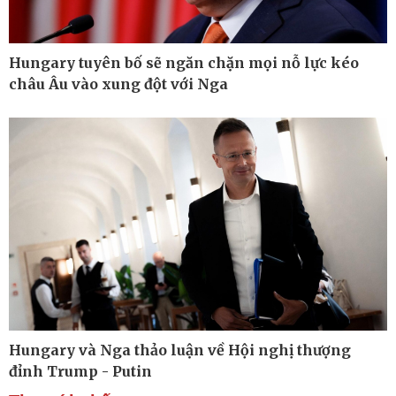
Hungary tuyên bố sẽ ngăn chặn mọi nỗ lực kéo
châu Âu vào xung đột với Nga
Thế giới
Multimedia
Quan sát
Ảnh
Cuộc sống đó đây
Video
Hồ sơ
E-Magazine
Infographic
Kinh tế
Thị trường
Bất động sản
Giá vàng
Hungary và Nga thảo luận về Hội nghị thượng
Khởi nghiệp
Tiêu dùng
Tỷ giá
đỉnh Trump - Putin
Chứng khoán