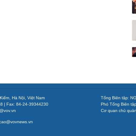
 Kiếm, Hà Nội, Việt Nam
Tổng Biên tập: 
48 | Fax: 84-24-39344230
Phó Tổng Biên tậ
v@vov.vn
Cơ quan chủ quả
gcao@vovnews.vn