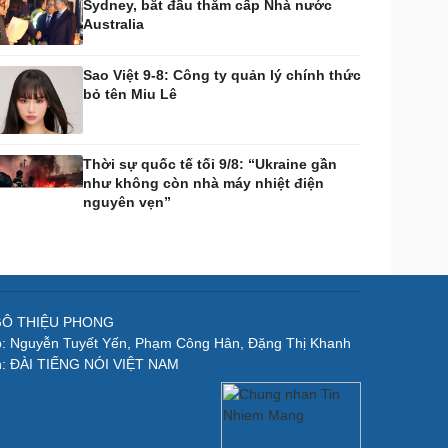
Sydney, bắt đầu thăm cấp Nhà nước
Australia
Sao Việt 9-8: Công ty quản lý chính thức
bỏ tên Miu Lê
Thời sự quốc tế tối 9/8: “Ukraine gần
như không còn nhà máy nhiệt điện
nguyên vẹn”
NGÔ THIỆU PHONG
p: Nguyễn Tuyết Yến, Phạm Công Hân, Đặng Thị Khanh
n: ĐÀI TIẾNG NÓI VIỆT NAM