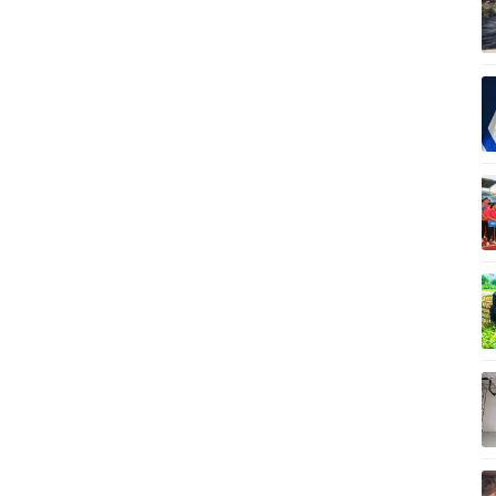
Vì cộng đồng
C
Giải trí
Du lịch
Q
Nghệ sĩ
Tư vấn
V
Thời trang
Săn Tour
Sao Việt
check-in
P