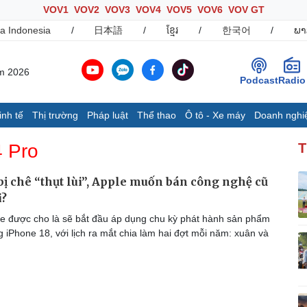
VOV1
VOV2
VOV3
VOV4
VOV5
VOV6
VOV GT
a Indonesia
/
日本語
/
ខ្មែរ
/
한국어
/
ພາ
ăm 2026
Podcast
Radio
inh tế
Thị trường
Pháp luật
Thể thao
Ô tô - Xe máy
Doanh nghi
Thế giới
Multimedia
K
4 Pro
T
Quan sát
Ảnh
B
Cuộc sống đó đây
Video
K
bị chê “thụt lùi”, Apple muốn bán công nghệ cũ
Hồ sơ
E-Magazine
i?
Infographic
e được cho là sẽ bắt đầu áp dụng chu kỳ phát hành sản phẩm
 iPhone 18, với lịch ra mắt chia làm hai đợt mỗi năm: xuân và
Ô tô - Xe máy
Doanh nghiệp
C
Ô tô
Thông tin doanh nghiệp
Xe máy
Doanh nghiệp 24h
Tư vấn
Doanh nhân
T