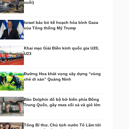
cuối)
huyển đổi số
Nhi khoa
Nam khoa
Làm đẹp - giảm cân
Israel bác bỏ kế hoạch hòa bình Gaza
Phòng mạch online
của Tổng thống Mỹ Trump
Ăn sạch sống khỏe
uân sự - Quốc phòng
ũ khí
Khai mạc Giải Điền kinh quốc gia U20,
Việt Nam
U23
hân tích
Đường Hoa khát vọng xây dựng “vùng
chè di sản” Quảng Ninh
Bão Dolphin đổ bộ bờ biển phía Đông
Trung Quốc, gây mưa xối xả và gió lớn
Tổng Bí thư, Chủ tịch nước Tô Lâm tới