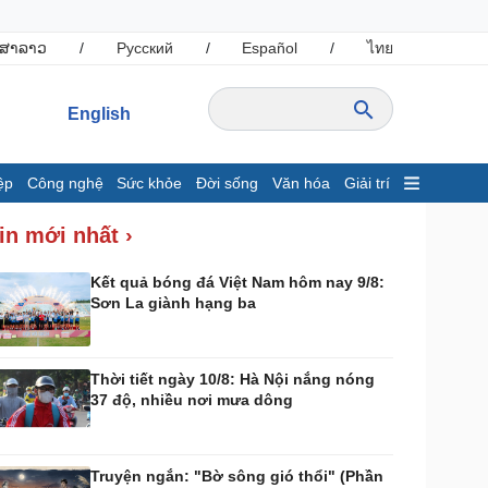
ສາລາວ
/
Русский
/
Español
/
ไทย
English
ệp
Công nghệ
Sức khỏe
Đời sống
Văn hóa
Giải trí
inh tế
Thị trường
in mới nhất ›
ất động sản
Giá vàng
hởi nghiệp
Tiêu dùng
Kết quả bóng đá Việt Nam hôm nay 9/8:
Sơn La giành hạng ba
Tỷ giá
Chứng khoán
Giá cà phê
Thời tiết ngày 10/8: Hà Nội nắng nóng
37 độ, nhiều nơi mưa dông
ông nghệ
Sức khỏe
Sành điệu
Dinh dưỡng - món ngon
Tin Công nghệ
Cây thuốc
Truyện ngắn: "Bờ sông gió thổi" (Phần
rải nghiệm
Sản phụ khoa