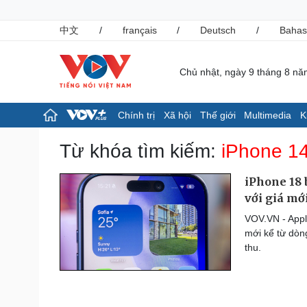
中文
/
français
/
Deutsch
/
Bahas
Chủ nhật, ngày 9 tháng 8 n
Chính trị
Xã hội
Thế giới
Multimedia
K
Chính trị
Xã hội
Từ khóa tìm kiếm:
iPhone 1
Đảng
Tin 24h
Tổ chức nhân sự
Giáo dục
iPhone 18 
Quốc hội
Dự báo thời tiết
với giá mớ
Nhận diện sự thật
Dấu ấn VOV
VOV.VN - Appl
Việc làm
mới kể từ dòng
Biển đảo
thu.
Pháp luật
Thể thao
Vụ án
Pickleball
Tin nóng
Bóng đá quốc tế
Tư vấn luật
Bóng đá Việt Nam