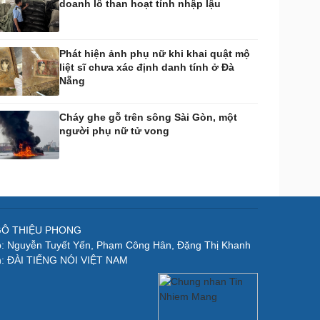
doanh lô than hoạt tính nhập lậu
Phát hiện ảnh phụ nữ khi khai quật mộ
liệt sĩ chưa xác định danh tính ở Đà
Nẵng
Cháy ghe gỗ trên sông Sài Gòn, một
người phụ nữ tử vong
NGÔ THIỆU PHONG
p: Nguyễn Tuyết Yến, Phạm Công Hân, Đặng Thị Khanh
n: ĐÀI TIẾNG NÓI VIỆT NAM