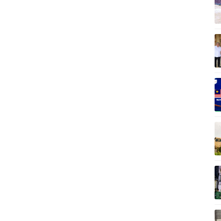
Vì cộng đồng
C
Giải trí
Du lịch
Q
Nghệ sĩ
Tư vấn
V
Thời trang
Săn Tour
Sao Việt
check-in
P