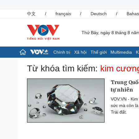
中文
/
français
/
Deutsch
/
Bahas
Thứ Bảy, ngày 8 tháng 8 nă
Chính trị
Xã hội
Thế giới
Multimedia
K
Chính trị
Xã hội
Từ khóa tìm kiếm:
kim cươn
Đảng
Tin 24h
Tổ chức nhân sự
Giáo dục
Trung Quố
Quốc hội
Dự báo thời tiết
tự nhiên
Nhận diện sự thật
Dấu ấn VOV
VOV.VN - Kim 
Việc làm
sức mà còn là
Biển đảo
Trái đất.
Pháp luật
Thể thao
Vụ án
Pickleball
Tin nóng
Bóng đá quốc tế
Tư vấn luật
Bóng đá Việt Nam