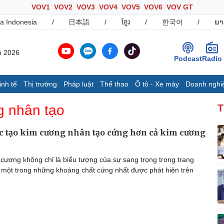
VOV1
VOV2
VOV3
VOV4
VOV5
VOV6
VOV GT
a Indonesia
/
日本語
/
ខ្មែរ
/
한국어
/
ພາ
m 2026
Podcast
Radio
inh tế
Thị trường
Pháp luật
Thể thao
Ô tô - Xe máy
Doanh nghi
Thế giới
Multimedia
K
g nhân tạo
T
Quan sát
Ảnh
B
Cuộc sống đó đây
Video
K
c tạo kim cương nhân tạo cứng hơn cả kim cương
Hồ sơ
E-Magazine
Infographic
cương không chỉ là biểu tượng của sự sang trọng trong trang
 một trong những khoáng chất cứng nhất được phát hiện trên
Ô tô - Xe máy
Doanh nghiệp
C
Ô tô
Thông tin doanh nghiệp
Xe máy
Doanh nghiệp 24h
Tư vấn
Doanh nhân
T