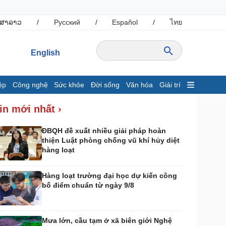
ສາລາວ
/
Русский
/
Español
/
ไทย
English
ệp
Công nghệ
Sức khỏe
Đời sống
Văn hóa
Giải trí
inh tế
Thị trường
in mới nhất ›
ất động sản
Giá vàng
hởi nghiệp
Tiêu dùng
ĐBQH đề xuất nhiều giải pháp hoàn
thiện Luật phòng chống vũ khí hủy diệt
Tỷ giá
hàng loạt
Chứng khoán
Giá cà phê
Hàng loạt trường đại học dự kiến công
bố điểm chuẩn từ ngày 9/8
ông nghệ
Sức khỏe
Sành điệu
Dinh dưỡng - món ngon
Tin Công nghệ
Cây thuốc
Mưa lớn, cầu tạm ở xã biên giới Nghệ
rải nghiệm
Sản phụ khoa