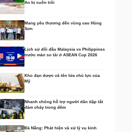
An bị cuốn trôi
huyển đổi số
Nhi khoa
Nam khoa
Làm đẹp - giảm cân
Mang yêu thương đến vùng cao Hùng
Phòng mạch online
Sơn
Ăn sạch sống khỏe
uân sự - Quốc phòng
ũ khí
Lịch sử đối đầu Malaysia vs Philippines
Việt Nam
trước màn so tài ở ASEAN Cup 2026
hân tích
Kho đạn dược và tên lửa chủ lực của
Mỹ
Nhanh chóng hỗ trợ người dân dập tắt
đám cháy trong đêm
Đà Nẵng: Phát hiện và xử lý vụ kinh