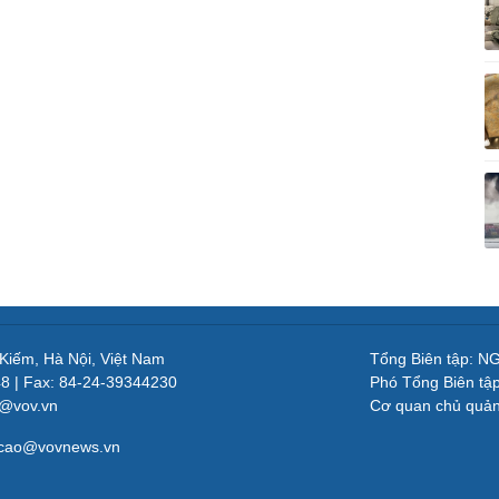
 Kiếm, Hà Nội, Việt Nam
Tổng Biên tập: 
48 | Fax: 84-24-39344230
Phó Tổng Biên tậ
v@vov.vn
Cơ quan chủ quả
gcao@vovnews.vn