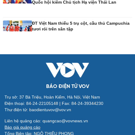
Quốc hội kiêm Chủ tịch Hạ viện Thái Lan
Công nghệ
Sức khỏe
Sành điệu
Dinh dưỡng - món ngon
ĐT Việt Nam thiếu 5 trụ cột, cầu thủ Campuchia
tươi rói trên sân tập
Tin Công nghệ
Cây thuốc
Trải nghiệm
Sản phụ khoa
Chuyển đổi số
Nhi khoa
Nam khoa
Làm đẹp - giảm cân
Phòng mạch online
Ăn sạch sống khỏe
BÁO ĐIỆN TỬ VOV
Trụ sở: 37 Bà Triệu, Hoàn Kiếm, Hà Nội, Việt Nam
Đời sống
Văn hóa
Điện thoại: 84-24-22105148 | Fax: 84-24-39344230
Nhà đẹp
Sân khấu - Điện ảnh
Thư điện tử: baodientuvov@vov.vn
Tình yêu - Gia đình
Văn học
Blog
Âm nhạc
Liên hệ quảng cáo: quangcao@vovnews.vn
Di sản
Báo giá quảng cáo
Tổng Biên tập: NGÔ THIỆU PHONG