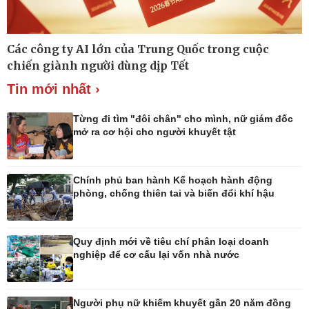
Các công ty AI lớn của Trung Quốc trong cuộc
Thế giới
Multimedia
chiến giành người dùng dịp Tết
Quan sát
Ảnh
Tin mới nhất ›
Cuộc sống đó đây
Video
Hồ sơ
E-Magazine
Infographic
Từng đi tìm "đôi chân" cho mình, nữ giám đốc
mở ra cơ hội cho người khuyết tật
Chính phủ ban hành Kế hoạch hành động
Kinh tế
Thị trường
phòng, chống thiên tai và biến đổi khí hậu
Bất động sản
Giá vàng
Khởi nghiệp
Tiêu dùng
Tỷ giá
Quy định mới về tiêu chí phân loại doanh
Chứng khoán
nghiệp để cơ cấu lại vốn nhà nước
Giá cà phê
Người phụ nữ khiếm khuyết gần 20 năm đồng