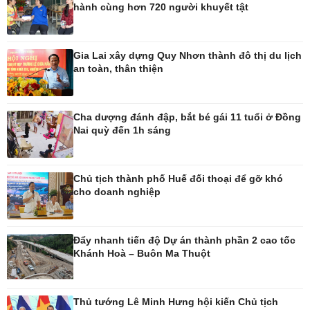
hành cùng hơn 720 người khuyết tật
Pháp luật
Thể thao
Vụ án
Pickleball
Gia Lai xây dựng Quy Nhơn thành đô thị du lịch
Tin nóng
Bóng đá quốc tế
an toàn, thân thiện
Tư vấn luật
Bóng đá Việt Nam
Thế giới thể thao
Lịch thi đấu bóng đá
Cha dượng đánh đập, bắt bé gái 11 tuổi ở Đồng
eSports
Nai quỳ đến 1h sáng
Hậu trường
Chủ tịch thành phố Huế đối thoại để gỡ khó
cho doanh nghiệp
Ô tô - Xe máy
Doanh nghiệp
Ô tô
Thông tin doanh nghiệp
Đẩy nhanh tiến độ Dự án thành phần 2 cao tốc
Xe máy
Doanh nghiệp 24h
Khánh Hoà – Buôn Ma Thuột
Tư vấn
Doanh nhân
Vì cộng đồng
Thủ tướng Lê Minh Hưng hội kiến Chủ tịch