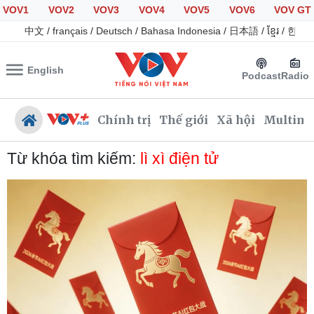
VOV1
VOV2
VOV3
VOV4
VOV5
VOV6
VOV GT
中文
/
français
/
Deutsch
/
Bahasa Indonesia
/
日本語
/
ខ្មែរ
/
한국
English
Podcast
Radio
Chính trị
Thế giới
Xã hội
Multime
Từ khóa tìm kiếm:
lì xì điện tử
Chính trị
Xã hội
Đảng
Tin 24h
Tổ chức nhân sự
Giáo dục
Quốc hội
Dự báo thời tiết
Nhận diện sự thật
Dấu ấn VOV
Việc làm
Biển đảo