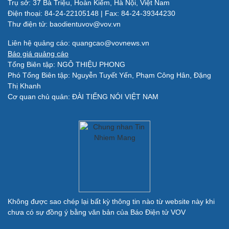
Trụ sở: 37 Bà Triệu, Hoàn Kiếm, Hà Nội, Việt Nam
Làm đẹp - giảm cân
Điện thoại: 84-24-22105148 | Fax: 84-24-39344230
Phòng mạch online
Thư điện tử: baodientuvov@vov.vn
Ăn sạch sống khỏe
Liên hệ quảng cáo: quangcao@vovnews.vn
Báo giá quảng cáo
Đời sống
Văn hóa
Tổng Biên tập: NGÔ THIỆU PHONG
Nhà đẹp
Sân khấu - Điện ảnh
Phó Tổng Biên tập: Nguyễn Tuyết Yến, Phạm Công Hân, Đặng
Tình yêu - Gia đình
Văn học
Thị Khanh
Blog
Âm nhạc
Cơ quan chủ quản: ĐÀI TIẾNG NÓI VIỆT NAM
Di sản
Giải trí
Du lịch
Nghệ sĩ
Tư vấn
Thời trang
Săn Tour
Sao Việt
check-in
Không được sao chép lại bất kỳ thông tin nào từ website này khi
chưa có sự đồng ý bằng văn bản của Báo Điện tử VOV
Quân sự - Quốc phòng
Vũ khí