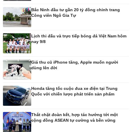
Bắc Ninh đầu tư gần 20 tỷ đồng chỉnh trang
Thế giới
Multimedia
Công viên Ngô Gia Tự
Quan sát
Ảnh
Cuộc sống đó đây
Video
Hồ sơ
E-Magazine
Lịch thi đấu và trực tiếp bóng đá Việt Nam hôm
Infographic
nay 9/8
Kinh tế
Thị trường
Giá thu cũ iPhone tăng, Apple muốn người
dùng lên đời
Bất động sản
Giá vàng
Khởi nghiệp
Tiêu dùng
Tỷ giá
Chứng khoán
Honda tăng tốc cuộc đua xe điện tại Trung
Giá cà phê
Quốc với chiến lược phát triển sản phẩm
Pháp luật
Thể thao
Thắt chặt đoàn kết, hợp tác hướng tới một
cộng đồng ASEAN tự cường và bền vững
Vụ án
Pickleball
Tin nóng
Bóng đá quốc tế