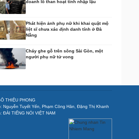
doanh lô than hoạt tính nhập lậu
Phát hiện ảnh phụ nữ khi khai quật mộ
liệt sĩ chưa xác định danh tính ở Đà
Nẵng
Cháy ghe gỗ trên sông Sài Gòn, một
người phụ nữ tử vong
NGÔ THIỆU PHONG
p: Nguyễn Tuyết Yến, Phạm Công Hân, Đặng Thị Khanh
n: ĐÀI TIẾNG NÓI VIỆT NAM