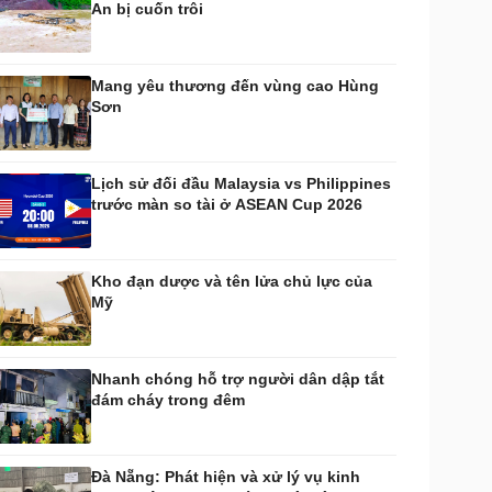
An bị cuốn trôi
huyển đổi số
Nhi khoa
Nam khoa
Làm đẹp - giảm cân
Mang yêu thương đến vùng cao Hùng
Phòng mạch online
Sơn
Ăn sạch sống khỏe
uân sự - Quốc phòng
ũ khí
Lịch sử đối đầu Malaysia vs Philippines
Việt Nam
trước màn so tài ở ASEAN Cup 2026
hân tích
Kho đạn dược và tên lửa chủ lực của
Mỹ
Nhanh chóng hỗ trợ người dân dập tắt
đám cháy trong đêm
Đà Nẵng: Phát hiện và xử lý vụ kinh