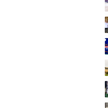
Vì cộng đồng
C
Giải trí
Du lịch
Q
Nghệ sĩ
Tư vấn
V
Thời trang
Săn Tour
Sao Việt
check-in
P