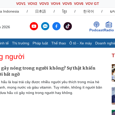
VOV1
VOV2
VOV3
VOV4
VOV5
VOV6
VOV GT
a Indonesia
/
日本語
/
ខ្មែរ
/
한국어
/
ພາ
m 2026
Podcast
Radio
inh tế
Thị trường
Pháp luật
Thể thao
Ô tô - Xe máy
Doanh nghi
Thế giới
Multimedia
K
g người
T
Quan sát
Ảnh
B
Cuộc sống đó đây
Video
K
 gây nóng trong người không? Sự thật khiến
Hồ sơ
E-Magazine
i bất ngờ
Infographic
hấu là loại trái cây được nhiều người yêu thích trong mùa hè
hanh, mọng nước và giàu vitamin. Tuy nhiên, không ít người băn
 dưa hấu có gây nóng trong người hay không.
Ô tô - Xe máy
Doanh nghiệp
C
Ô tô
Thông tin doanh nghiệp
Xe máy
Doanh nghiệp 24h
Tư vấn
Doanh nhân
T