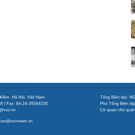
 Kiếm, Hà Nội, Việt Nam
Tổng Biên tập: 
48 | Fax: 84-24-39344230
Phó Tổng Biên tậ
v@vov.vn
Cơ quan chủ quả
gcao@vovnews.vn