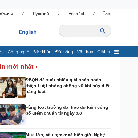
ສາລາວ
/
Русский
/
Español
/
ไทย
English
ệp
Công nghệ
Sức khỏe
Đời sống
Văn hóa
Giải trí
inh tế
Thị trường
in mới nhất ›
ất động sản
Giá vàng
hởi nghiệp
Tiêu dùng
ĐBQH đề xuất nhiều giải pháp hoàn
thiện Luật phòng chống vũ khí hủy diệt
Tỷ giá
hàng loạt
Chứng khoán
Giá cà phê
Hàng loạt trường đại học dự kiến công
bố điểm chuẩn từ ngày 9/8
ông nghệ
Sức khỏe
Sành điệu
Dinh dưỡng - món ngon
Tin Công nghệ
Cây thuốc
Mưa lớn, cầu tạm ở xã biên giới Nghệ
rải nghiệm
Sản phụ khoa