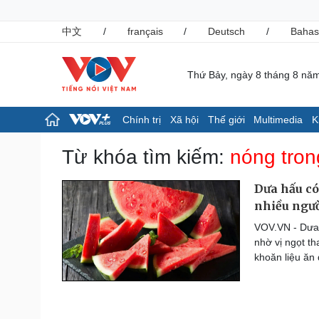
中文
/
français
/
Deutsch
/
Bahas
Thứ Bảy, ngày 8 tháng 8 nă
Chính trị
Xã hội
Thế giới
Multimedia
K
Chính trị
Xã hội
Từ khóa tìm kiếm:
nóng tron
Đảng
Tin 24h
Tổ chức nhân sự
Giáo dục
Dưa hấu có
Quốc hội
Dự báo thời tiết
nhiều ngườ
Nhận diện sự thật
Dấu ấn VOV
VOV.VN - Dưa 
Việc làm
nhờ vị ngọt t
Biển đảo
khoăn liệu ăn
Pháp luật
Thể thao
Vụ án
Pickleball
Tin nóng
Bóng đá quốc tế
Tư vấn luật
Bóng đá Việt Nam