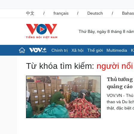
中文
/
français
/
Deutsch
/
Bahas
Thứ Bảy, ngày 8 tháng 8 nă
Chính trị
Xã hội
Thế giới
Multimedia
K
Chính trị
Xã hội
Từ khóa tìm kiếm:
người nổi
Đảng
Tin 24h
Tổ chức nhân sự
Giáo dục
Thủ tướng 
Quốc hội
Dự báo thời tiết
quảng cáo 
Nhận diện sự thật
Dấu ấn VOV
VOV.VN - Thủ
Việc làm
thao và Du lịc
Biển đảo
thật, đặc biệt
Pháp luật
Thể thao
Vụ án
Pickleball
Tin nóng
Bóng đá quốc tế
Tư vấn luật
Bóng đá Việt Nam