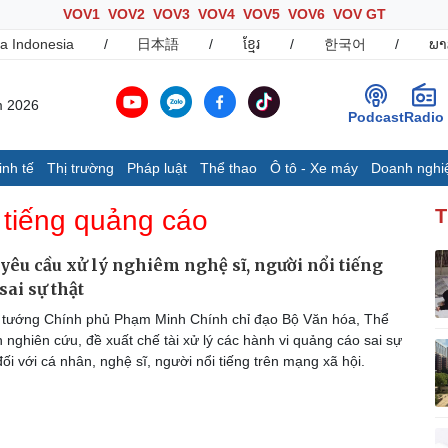
VOV1
VOV2
VOV3
VOV4
VOV5
VOV6
VOV GT
a Indonesia
/
日本語
/
ខ្មែរ
/
한국어
/
ພາ
m 2026
Podcast
Radio
inh tế
Thị trường
Pháp luật
Thể thao
Ô tô - Xe máy
Doanh nghi
Thế giới
Multimedia
K
 tiếng quảng cáo
T
Quan sát
Ảnh
B
Cuộc sống đó đây
Video
K
yêu cầu xử lý nghiêm nghệ sĩ, người nổi tiếng
Hồ sơ
E-Magazine
sai sự thật
Infographic
 tướng Chính phủ Phạm Minh Chính chỉ đạo Bộ Văn hóa, Thể
h nghiên cứu, đề xuất chế tài xử lý các hành vi quảng cáo sai sự
 đối với cá nhân, nghệ sĩ, người nổi tiếng trên mạng xã hội.
Ô tô - Xe máy
Doanh nghiệp
C
Ô tô
Thông tin doanh nghiệp
Xe máy
Doanh nghiệp 24h
Tư vấn
Doanh nhân
T