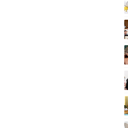
Vì cộng đồng
C
Giải trí
Du lịch
Q
Nghệ sĩ
Tư vấn
V
Thời trang
Săn Tour
Sao Việt
check-in
P