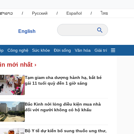
ສາລາວ
/
Русский
/
Español
/
ไทย
English
ệp
Công nghệ
Sức khỏe
Đời sống
Văn hóa
Giải trí
inh tế
Thị trường
in mới nhất ›
ất động sản
Giá vàng
hởi nghiệp
Tiêu dùng
Tạm giam cha dượng hành hạ, bắt bé
gái 11 tuổi quỳ đến 1 giờ sáng
Tỷ giá
Chứng khoán
Giá cà phê
Bắc Kinh nới lỏng điều kiện mua nhà
đối với người không có hộ khẩu
ông nghệ
Sức khỏe
Sành điệu
Dinh dưỡng - món ngon
Tin Công nghệ
Cây thuốc
Bộ Y tế dự kiến bổ sung thuốc ung thư,
rải nghiệm
Sản phụ khoa