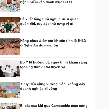
bệnh hiếm vào danh mục BHYT
huyển đổi số
Nhi khoa
Nam khoa
Làm đẹp - giảm cân
Đề xuất tăng tuổi nghỉ hưu sĩ quan
Phòng mạch online
quân đội, tùy đặc thù từng vị trí
Ăn sạch sống khỏe
uân sự - Quốc phòng
ũ khí
Hàng chục điểm sạt lở trên tỉnh lộ 543D
Việt Nam
ở Nghệ An do mưa lớn
hân tích
Bộ Y tế hướng dẫn quy trình khám sàng
lọc ung thư vú tại tuyến xã
Xử lý đến cùng vướng mắc, không đẩy
doanh nghiệp đi vòng
Bị bắt sau khi qua Campuchia mua súng