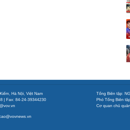
 Kiếm, Hà Nội, Việt Nam
Tổng Biên tập: 
48 | Fax: 84-24-39344230
Phó Tổng Biên tậ
v@vov.vn
Cơ quan chủ quả
gcao@vovnews.vn