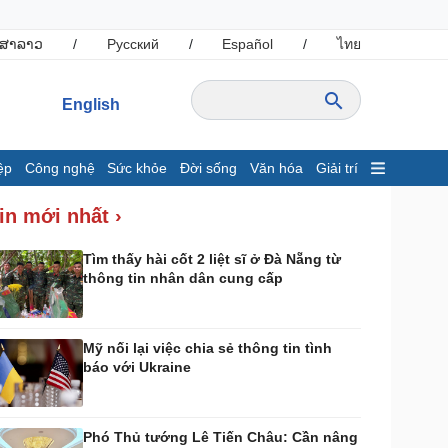
ສາລາວ
/
Русский
/
Español
/
ไทย
English
ệp
Công nghệ
Sức khỏe
Đời sống
Văn hóa
Giải trí
inh tế
Thị trường
in mới nhất ›
ất động sản
Giá vàng
hởi nghiệp
Tiêu dùng
Tìm thấy hài cốt 2 liệt sĩ ở Đà Nẵng từ
thông tin nhân dân cung cấp
Tỷ giá
Chứng khoán
Giá cà phê
Mỹ nối lại việc chia sẻ thông tin tình
báo với Ukraine
ông nghệ
Sức khỏe
Sành điệu
Dinh dưỡng - món ngon
Tin Công nghệ
Cây thuốc
Phó Thủ tướng Lê Tiến Châu: Cần nâng
rải nghiệm
Sản phụ khoa