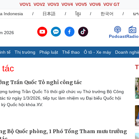
VOV1
VOV2
VOV3
VOV4
VOV5
VOV6
VOV GT
a Indonesia
/
日本語
/
ខ្មែរ
/
한국어
/
ພາ
ăm 2026
Podcast
Radio
inh tế
Thị trường
Pháp luật
Thể thao
Ô tô - Xe máy
Doanh nghi
Thế giới
Multimedia
K
 tác
T
Quan sát
Ảnh
B
Cuộc sống đó đây
Video
K
ớng Trần Quốc Tỏ nghỉ công tác
Hồ sơ
E-Magazine
ng tướng Trần Quốc Tỏ thôi giữ chức vụ Thứ trưởng Bộ Công
Infographic
tác từ ngày 1/3/2026, tiếp tục làm nhiệm vụ Đại biểu Quốc hội
 kỳ Quốc hội khóa XV.
Ô tô - Xe máy
Doanh nghiệp
C
Ô tô
Thông tin doanh nghiệp
ởng Bộ Quốc phòng, 1 Phó Tổng Tham mưu trưởng
Xe máy
Doanh nghiệp 24h
Tư vấn
Doanh nhân
T
tác