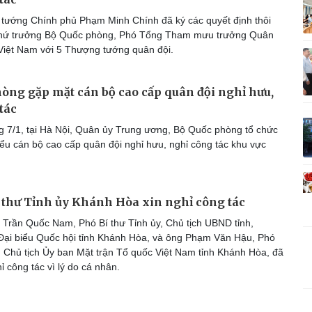
Vì cộng đồng
C
tướng Chính phủ Phạm Minh Chính đã ký các quyết định thôi
Thứ trưởng Bộ Quốc phòng, Phó Tổng Tham mưu trưởng Quân
Việt Nam với 5 Thượng tướng quân đội.
òng gặp mặt cán bộ cao cấp quân đội nghỉ hưu,
Giải trí
Du lịch
Q
tác
Nghệ sĩ
Tư vấn
V
Thời trang
Săn Tour
 7/1, tại Hà Nội, Quân ủy Trung ương, Bộ Quốc phòng tổ chức
Sao Việt
check-in
P
iểu cán bộ cao cấp quân đội nghỉ hưu, nghỉ công tác khu vực
 thư Tỉnh ủy Khánh Hòa xin nghỉ công tác
Trần Quốc Nam, Phó Bí thư Tỉnh ủy, Chủ tịch UBND tỉnh,
ại biểu Quốc hội tỉnh Khánh Hòa, và ông Phạm Văn Hậu, Phó
y, Chủ tịch Ủy ban Mặt trận Tổ quốc Việt Nam tỉnh Khánh Hòa, đã
ỉ công tác vì lý do cá nhân.