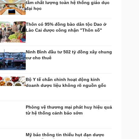
tầm chất lượng toàn hệ thống giáo dục
huyển đổi số
Nhi khoa
đại học
Nam khoa
Làm đẹp - giảm cân
Thôn có 95% đồng bào dân tộc Dao ở
Phòng mạch online
Lào Cai được công nhận "Thôn số"
Ăn sạch sống khỏe
uân sự - Quốc phòng
ũ khí
Ninh Bình đầu tư 502 tỷ đồng xây chung
Việt Nam
cư cho thuê
hân tích
Bộ Y tế chấn chỉnh hoạt động kinh
doanh dược liệu không rõ nguồn gốc
Phòng vệ thương mại phát huy hiệu quả
từ hệ thống cảnh báo sớm
Mỹ bác thông tin thiếu hụt đạn dược