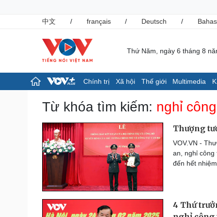
中文
/
français
/
Deutsch
/
Bahas
Thứ Năm, ngày 6 tháng 8 n
Chính trị
Xã hội
Thế giới
Multimedia
K
Chính trị
Xã hội
Từ khóa tìm kiếm:
nghỉ công
Đảng
Tin 24h
Tổ chức nhân sự
Giáo dục
Thượng tư
Quốc hội
Dự báo thời tiết
VOV.VN - Thượ
Nhận diện sự thật
Dấu ấn VOV
an, nghỉ công 
Việc làm
đến hết nhiệm
Biển đảo
Pháp luật
Thể thao
Vụ án
Pickleball
4 Thứ trư
Tin nóng
Bóng đá quốc tế
Tư vấn luật
Bóng đá Việt Nam
nghỉ công 