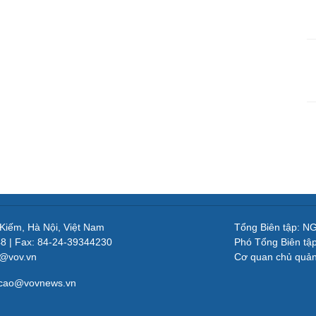
 Kiếm, Hà Nội, Việt Nam
Tổng Biên tập: 
48 | Fax: 84-24-39344230
Phó Tổng Biên tậ
v@vov.vn
Cơ quan chủ quả
gcao@vovnews.vn