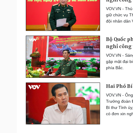
Thế giới thể thao
VOV.VN - Thủ 
Lịch thi đấu bóng đá
giữ chức vụ 
eSports
đội nhân dân 
Hậu trường
Bộ Quốc ph
Đời sống
Văn hóa
nghỉ công 
Nhà đẹp
Sân khấu - Điện ảnh
Tình yêu - Gia đình
Văn học
VOV.VN - Sáng
Blog
Âm nhạc
gặp mặt đại b
Di sản
phía Bắc.
Hai Phó Bí
VOV.VN - Ông 
Trưởng đoàn Đ
Bí thư Tỉnh ủ
có đơn xin ngh