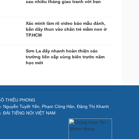
sau nhiều tháng giao tranh với Iran
Xác minh làm rõ video bảo mẫu đánh,
bắn dây thun vào chân trẻ mầm non ở
TP.HCM
Sơn La đẩy nhanh hoàn thiện các
trường liên cấp vùng biên trước năm
học mới
NGÔ THIỆU PHONG
p: Nguyễn Tuyết Yến, Phạm Công Hân, Đặng Thị Khanh
n: ĐÀI TIẾNG NÓI VIỆT NAM