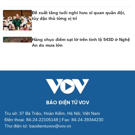
Đề xuất tăng tuổi nghỉ hưu sĩ quan quân đội,
tùy đặc thù từng vị trí
Đời sống
Văn hóa
Nhà đẹp
Sân khấu - Điện ảnh
Tình yêu - Gia đình
Văn học
Hàng chục điểm sạt lở trên tỉnh lộ 543D ở Nghệ
Blog
Âm nhạc
An do mưa lớn
Di sản
BÁO ĐIỆN TỬ VOV
Giải trí
Du lịch
Trụ sở: 37 Bà Triệu, Hoàn Kiếm, Hà Nội, Việt Nam
Nghệ sĩ
Tư vấn
Điện thoại: 84-24-22105148 | Fax: 84-24-39344230
Thời trang
Săn Tour
Thư điện tử: baodientuvov@vov.vn
Sao Việt
check-in