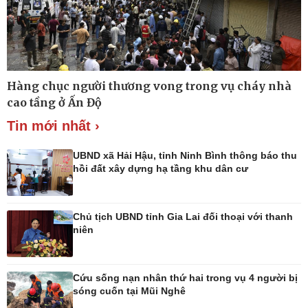
Thế giới thể thao
Lịch thi đấu bóng đá
eSports
Hậu trường
Hàng chục người thương vong trong vụ cháy nhà
cao tầng ở Ấn Độ
Tin mới nhất ›
UBND xã Hải Hậu, tỉnh Ninh Bình thông báo thu
hồi đất xây dựng hạ tầng khu dân cư
Ô tô - Xe máy
Doanh nghiệp
Ô tô
Thông tin doanh nghiệp
Chủ tịch UBND tỉnh Gia Lai đối thoại với thanh
Xe máy
Doanh nghiệp 24h
niên
Tư vấn
Doanh nhân
Vì cộng đồng
Cứu sống nạn nhân thứ hai trong vụ 4 người bị
sóng cuốn tại Mũi Nghê