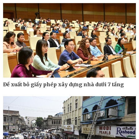
Kinh tế
Thị trường
Bất động sản
Giá vàng
Khởi nghiệp
Tiêu dùng
Tỷ giá
Chứng khoán
Giá cà phê
Đề xuất bỏ giấy phép xây dựng nhà dưới 7 tầng
Pháp luật
Thể thao
Vụ án
Pickleball
Tin nóng
Bóng đá quốc tế
Tư vấn luật
Bóng đá Việt Nam