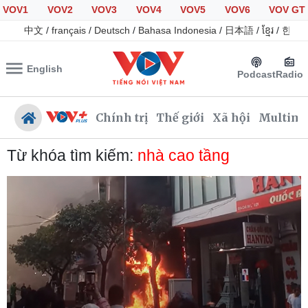
VOV1
VOV2
VOV3
VOV4
VOV5
VOV6
VOV GT
中文
/
français
/
Deutsch
/
Bahasa Indonesia
/
日本語
/
ខ្មែរ
/
한국
English
Podcast
Radio
Chính trị
Thế giới
Xã hội
Multime
Từ khóa tìm kiếm:
nhà cao tầng
Chính trị
Xã hội
Đảng
Tin 24h
Tổ chức nhân sự
Giáo dục
Quốc hội
Dự báo thời tiết
Nhận diện sự thật
Dấu ấn VOV
Việc làm
Biển đảo