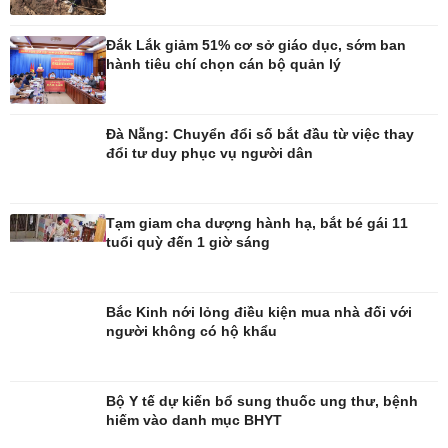
Đắk Lắk giảm 51% cơ sở giáo dục, sớm ban
hành tiêu chí chọn cán bộ quản lý
Công nghệ
Sức khỏe
Đà Nẵng: Chuyển đổi số bắt đầu từ việc thay
đổi tư duy phục vụ người dân
Sành điệu
Dinh dưỡng - món ngon
Tin Công nghệ
Cây thuốc
Trải nghiệm
Sản phụ khoa
Chuyển đổi số
Nhi khoa
Tạm giam cha dượng hành hạ, bắt bé gái 11
Nam khoa
tuổi quỳ đến 1 giờ sáng
Làm đẹp - giảm cân
Phòng mạch online
Ăn sạch sống khỏe
Bắc Kinh nới lỏng điều kiện mua nhà đối với
người không có hộ khẩu
Bộ Y tế dự kiến bổ sung thuốc ung thư, bệnh
hiếm vào danh mục BHYT