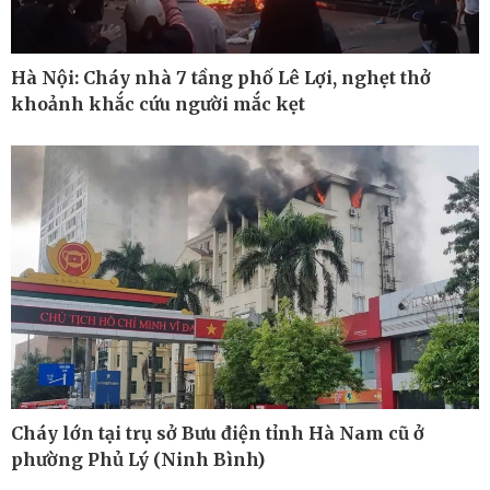
Hà Nội: Cháy nhà 7 tầng phố Lê Lợi, nghẹt thở
khoảnh khắc cứu người mắc kẹt
Thế giới
Multimedia
Quan sát
Ảnh
Cuộc sống đó đây
Video
Hồ sơ
E-Magazine
Infographic
Cháy lớn tại trụ sở Bưu điện tỉnh Hà Nam cũ ở
phường Phủ Lý (Ninh Bình)