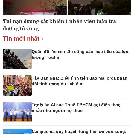
Tai nạn đường sắt khiến 1 nhân viên tuần tra
Thế giới
Multimedia
đường tử vong
Quan sát
Ảnh
Tin mới nhất ›
Cuộc sống đó đây
Video
Hồ sơ
E-Magazine
Infographic
Quân đội Yemen tấn công các mục tiêu của lực
lượng Houthi
Tây Ban Nha: Biểu tình trên đảo Mallorca phản
Kinh tế
Thị trường
đối tình trạng du lịch ồ ạt
Bất động sản
Giá vàng
Khởi nghiệp
Tiêu dùng
Tỷ giá
Trợ lý ảo AI của Thuế TP.HCM gọi điện thoại
Chứng khoán
nhắc nhở người nợ thuế
Giá cà phê
Campuchia quy hoạch tổng thể lưu vực sông,