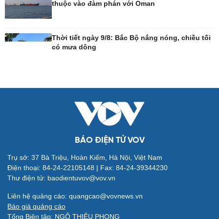
thuộc vào đàm phán với Oman
Công nghệ
Sức khỏe
Sành điệu
Dinh dưỡng - món ngon
Thời tiết ngày 9/8: Bắc Bộ nắng nóng, chiều tối
có mưa dông
Tin Công nghệ
Cây thuốc
Trải nghiệm
Sản phụ khoa
Chuyển đổi số
Nhi khoa
Nam khoa
Làm đẹp - giảm cân
Phòng mạch online
Ăn sạch sống khỏe
BÁO ĐIỆN TỬ VOV
Trụ sở: 37 Bà Triệu, Hoàn Kiếm, Hà Nội, Việt Nam
Đời sống
Văn hóa
Điện thoại: 84-24-22105148 | Fax: 84-24-39344230
Nhà đẹp
Sân khấu - Điện ảnh
Thư điện tử: baodientuvov@vov.vn
Tình yêu - Gia đình
Văn học
Blog
Âm nhạc
Liên hệ quảng cáo: quangcao@vovnews.vn
Di sản
Báo giá quảng cáo
Tổng Biên tập: NGÔ THIỆU PHONG