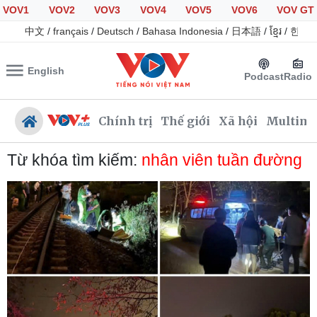
VOV1
VOV2
VOV3
VOV4
VOV5
VOV6
VOV GT
中文
/
français
/
Deutsch
/
Bahasa Indonesia
/
日本語
/
ខ្មែរ
/
한국
English
Podcast
Radio
Chính trị
Thế giới
Xã hội
Multime
Từ khóa tìm kiếm:
nhân viên tuần đường
Chính trị
Xã hội
Đảng
Tin 24h
Tổ chức nhân sự
Giáo dục
Quốc hội
Dự báo thời tiết
Nhận diện sự thật
Dấu ấn VOV
Việc làm
Biển đảo