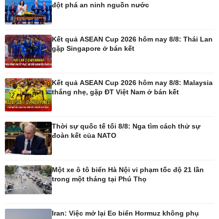
đột phá an ninh nguồn nước
Pháp luật
Thể thao
Vụ án
Pickleball
Kết quả ASEAN Cup 2026 hôm nay 8/8: Thái Lan
Tin nóng
Bóng đá quốc tế
gặp Singapore ở bán kết
Tư vấn luật
Bóng đá Việt Nam
Thế giới thể thao
Lịch thi đấu bóng đá
Kết quả ASEAN Cup 2026 hôm nay 8/8: Malaysia
eSports
thắng nhẹ, gặp ĐT Việt Nam ở bán kết
Hậu trường
Thời sự quốc tế tối 8/8: Nga tìm cách thử sự
đoàn kết của NATO
Ô tô - Xe máy
Doanh nghiệp
Ô tô
Thông tin doanh nghiệp
Một xe ô tô biển Hà Nội vi phạm tốc độ 21 lần
Xe máy
Doanh nghiệp 24h
trong một tháng tại Phú Thọ
Tư vấn
Doanh nhân
Vì cộng đồng
Iran: Việc mở lại Eo biển Hormuz không phụ