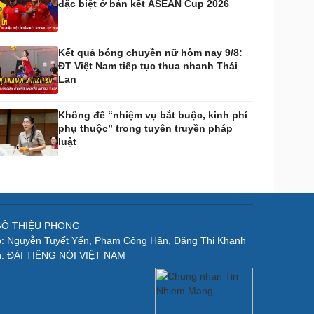
đặc biệt ở bán kết ASEAN Cup 2026
Kết quả bóng chuyền nữ hôm nay 9/8:
ĐT Việt Nam tiếp tục thua nhanh Thái
Lan
Không để “nhiệm vụ bắt buộc, kinh phí
phụ thuộc” trong tuyên truyền pháp
luật
NGÔ THIỆU PHONG
p: Nguyễn Tuyết Yến, Phạm Công Hân, Đặng Thị Khanh
n: ĐÀI TIẾNG NÓI VIỆT NAM