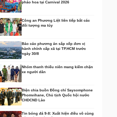
pháo hoa tại Carnival 2026
huyển đổi số
Nhi khoa
Nam khoa
Làm đẹp - giảm cân
Công an Phương Liệt liên tiếp bắt các
Phòng mạch online
đối tượng ma túy
Ăn sạch sống khỏe
uân sự - Quốc phòng
ũ khí
Báo cáo phương án sắp xếp đơn vị
Việt Nam
hành chính cấp xã tại TP.HCM trước
hân tích
ngày 30/8
Nhóm thanh thiếu niên mang kiếm chặn
xe người dân
Điện chia buồn Đồng chí Saysomphone
Phomvihane, Chủ tịch Quốc hội nước
CHDCND Lào
Tin bóng đá 9-8: Xuất hiện điều vô cùng