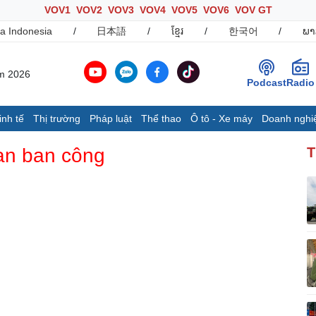
VOV1
VOV2
VOV3
VOV4
VOV5
VOV6
VOV GT
a Indonesia
/
日本語
/
ខ្មែរ
/
한국어
/
ພາ
ăm 2026
Podcast
Radio
inh tế
Thị trường
Pháp luật
Thể thao
Ô tô - Xe máy
Doanh nghi
Thế giới
Multimedia
K
an ban công
T
Quan sát
Ảnh
B
Cuộc sống đó đây
Video
K
Hồ sơ
E-Magazine
Infographic
Ô tô - Xe máy
Doanh nghiệp
C
Ô tô
Thông tin doanh nghiệp
Xe máy
Doanh nghiệp 24h
Tư vấn
Doanh nhân
T