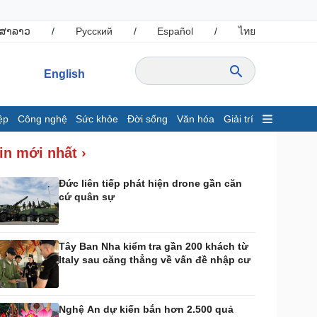
ສາລາວ
/
Русский
/
Español
/
ไทย
English
ệp
Công nghệ
Sức khỏe
Đời sống
Văn hóa
Giải trí
inh tế
Thị trường
in mới nhất ›
ất động sản
Giá vàng
hởi nghiệp
Tiêu dùng
Đức liên tiếp phát hiện drone gần căn
cứ quân sự
Tỷ giá
Chứng khoán
Giá cà phê
Tây Ban Nha kiểm tra gần 200 khách từ
Italy sau căng thẳng về vấn đề nhập cư
ông nghệ
Sức khỏe
Sành điệu
Dinh dưỡng - món ngon
Tin Công nghệ
Cây thuốc
Nghệ An dự kiến bắn hơn 2.500 quả
rải nghiệm
Sản phụ khoa