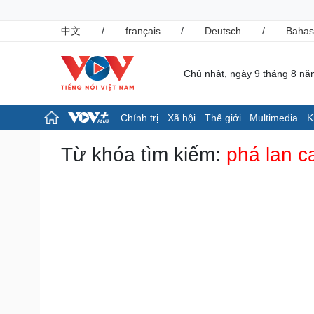
中文
/
français
/
Deutsch
/
Bahas
Chủ nhật, ngày 9 tháng 8 n
Chính trị
Xã hội
Thế giới
Multimedia
K
Chính trị
Xã hội
Từ khóa tìm kiếm:
phá lan c
Đảng
Tin 24h
Tổ chức nhân sự
Giáo dục
Quốc hội
Dự báo thời tiết
Nhận diện sự thật
Dấu ấn VOV
Việc làm
Biển đảo
Pháp luật
Thể thao
Vụ án
Pickleball
Tin nóng
Bóng đá quốc tế
Tư vấn luật
Bóng đá Việt Nam