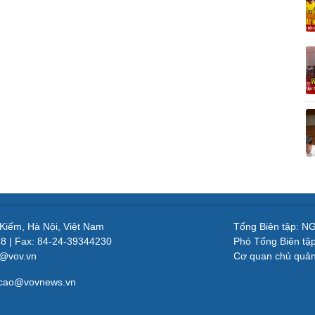
 Kiếm, Hà Nội, Việt Nam
Tổng Biên tập: 
48 | Fax: 84-24-39344230
Phó Tổng Biên tậ
v@vov.vn
Cơ quan chủ quả
gcao@vovnews.vn