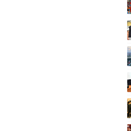
Vì cộng đồng
C
Giải trí
Du lịch
Q
Nghệ sĩ
Tư vấn
V
Thời trang
Săn Tour
Sao Việt
check-in
P